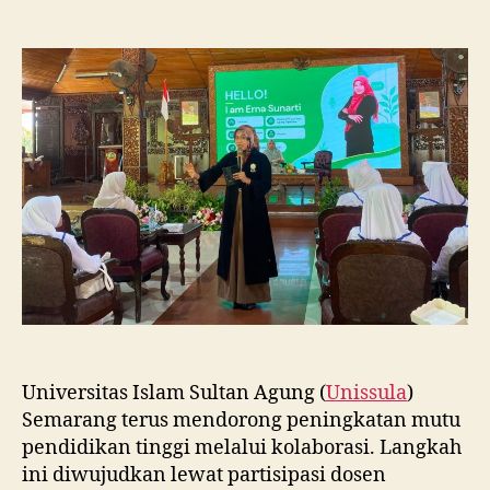
Dosen
FBSB
Unissula
Bekali
Mahasiswa
Kebidanan
Blora
Etika
dan
Keterampilan
Public
Speaking
Universitas Islam Sultan Agung (
Unissula
)
Semarang terus mendorong peningkatan mutu
pendidikan tinggi melalui kolaborasi. Langkah
ini diwujudkan lewat partisipasi dosen