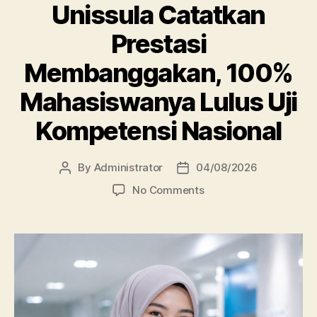
Unissula Catatkan
Prestasi
Membanggakan, 100%
Mahasiswanya Lulus Uji
Kompetensi Nasional
By
Administrator
04/08/2026
Post
Post
author
date
on
No Comments
DIII
Keperawatan
Unissula
Catatkan
Prestasi
Membanggakan,
100%
Mahasiswanya