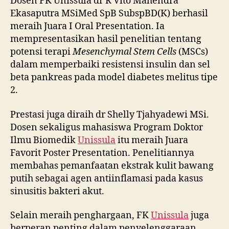
Dosen FK Unissula dr R Vito Mahendra
Ekasaputra MSiMed SpB SubspBD(K) berhasil
meraih Juara I Oral Presentation. Ia
mempresentasikan hasil penelitian tentang
potensi terapi
Mesenchymal Stem Cells
(MSCs)
dalam memperbaiki resistensi insulin dan sel
beta pankreas pada model diabetes melitus tipe
2.
Prestasi juga diraih dr Shelly Tjahyadewi MSi.
Dosen sekaligus mahasiswa Program Doktor
Ilmu Biomedik
Unissula
itu meraih Juara
Favorit Poster Presentation. Penelitiannya
membahas pemanfaatan ekstrak kulit bawang
putih sebagai agen antiinflamasi pada kasus
sinusitis bakteri akut.
Selain meraih penghargaan, FK
Unissula
juga
berperan penting dalam penyelenggaraan