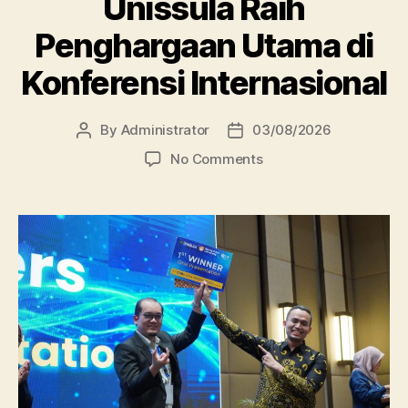
Unissula Raih
Penghargaan Utama di
Konferensi Internasional
By
Administrator
03/08/2026
Post
Post
author
date
on
No Comments
Dosen
Kedokteran
Unissula
Raih
Penghargaan
Utama
di
Konferensi
Internasional