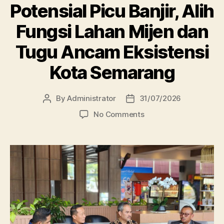
Potensial Picu Banjir, Alih
Fungsi Lahan Mijen dan
Tugu Ancam Eksistensi
Kota Semarang
By
Administrator
31/07/2026
Post
Post
author
date
on
No Comments
Potensial
Picu
Banjir,
Alih
Fungsi
Lahan
Mijen
dan
Tugu
Ancam