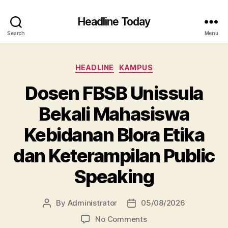
Headline Today
Search
Menu
Categories
HEADLINE
KAMPUS
Dosen FBSB Unissula
Bekali Mahasiswa
Kebidanan Blora Etika
dan Keterampilan Public
Speaking
By
Administrator
05/08/2026
Post
Post
author
date
on
No Comments