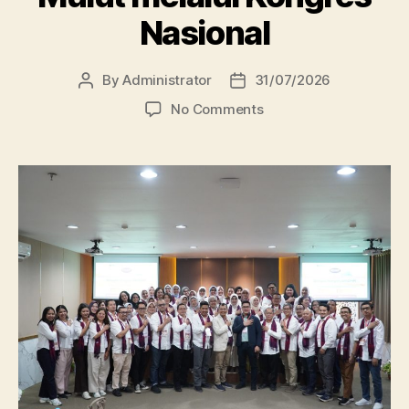
Nasional
By
Administrator
31/07/2026
Post
Post
author
date
on
No Comments
RSIGM
Sultan
Agung
Dorong
Transformasi
Pelayanan
Gigi
dan
Mulut
melalui
Kongres
Nasional