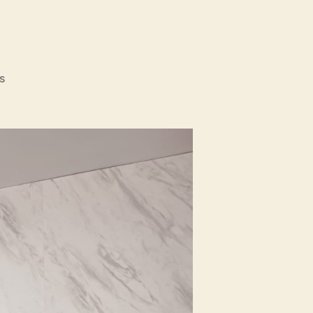
on
s
Fikom
Unisba
Silaturahmi
ke
Fikom
Unissula,
Pelajari
RPL
dan
Tinjau
Tiga
Laboratorium
Unggulan