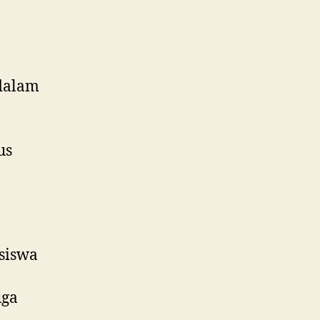
dalam
us
siswa
uga