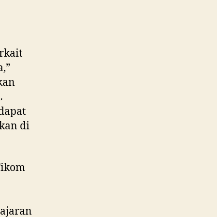
rkait
,”
kan
L
dapat
kan di
Fikom
ajaran