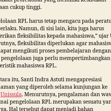
aan cukup tinggi.
lolaan RPL harus tetap mengacu pada perat
erlaku. Namun, di sisi lain, kita juga harus
ikan fleksibilitas kepada mahasiswa,” ujar 
tnya, fleksibilitas diperlukan agar mahasi
dapat mengikuti proses pembelajaran dengan
m pengelolaan juga perlu mempertimbangkan
eristik mahasiswa RPL.
ara itu, Santi Indra Astuti mengapresiasi
laman yang diperoleh selama kunjungan ke
m
Unissula
. Menurutnya, pengalaman dan wa
nai pengelolaan RPL merupakan sesuatu ya
ga. Hal tersebut dapat menjadi bahan