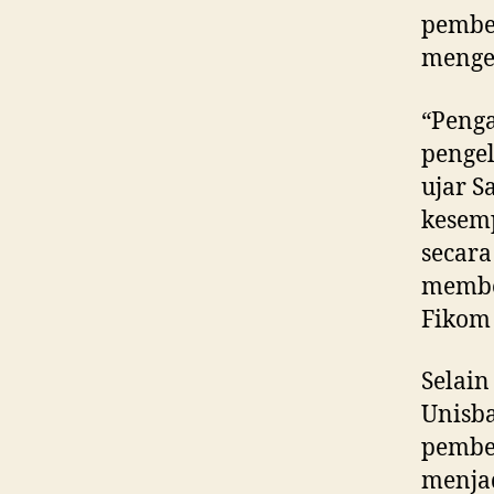
pembe
menge
“Peng
pengel
ujar S
kesemp
secara
membe
Fikom 
Selai
Unisba
pembe
menja