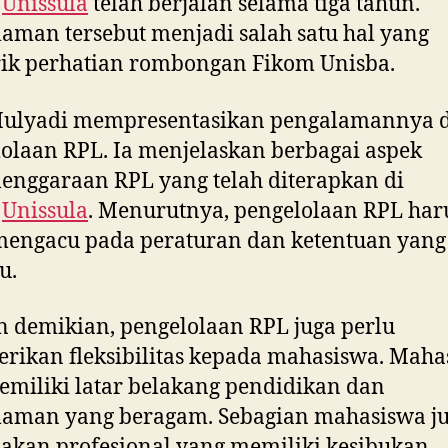
m
Unissula
telah berjalan selama tiga tahun.
aman tersebut menjadi salah satu hal yang
ik perhatian rombongan Fikom Unisba.
Mulyadi mempresentasikan pengalamannya 
olaan RPL. Ia menjelaskan berbagai aspek
enggaraan RPL yang telah diterapkan di
m
Unissula
. Menurutnya, pengelolaan RPL har
mengacu pada peraturan dan ketentuan yang
u.
demikian, pengelolaan RPL juga perlu
ikan fleksibilitas kepada mahasiswa. Maha
miliki latar belakang pendidikan dan
laman yang beragam. Sebagian mahasiswa j
kan profesional yang memiliki kesibukan