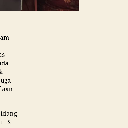
lam
as
ada
k
juga
olaan
Bidang
ti S