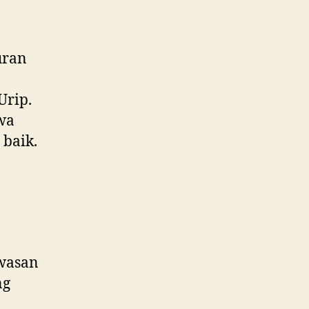
uran
Urip.
swa
 baik.
wasan
ng