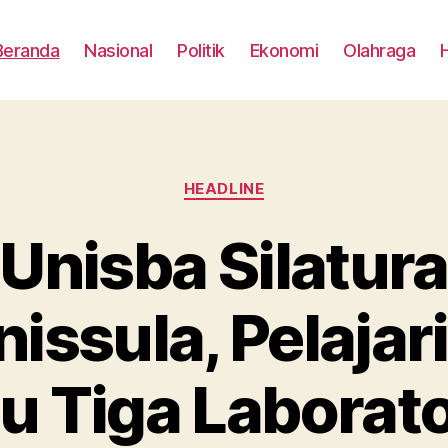
Beranda
Nasional
Politik
Ekonomi
Olahraga
Categories
HEADLINE
Unisba Silatur
issula, Pelajar
au Tiga Laborat