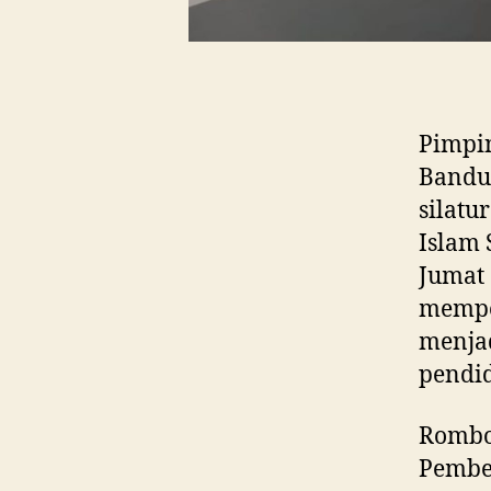
Pimpin
Bandu
silatu
Islam 
Jumat 
mempe
menja
pendid
Rombo
Pembel