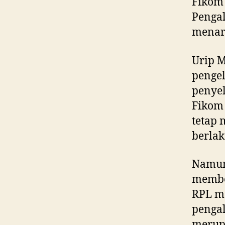
Fiko
Pengal
menar
Urip 
pengel
penyel
Fiko
tetap 
berlak
Namun 
member
RPL me
penga
merupa