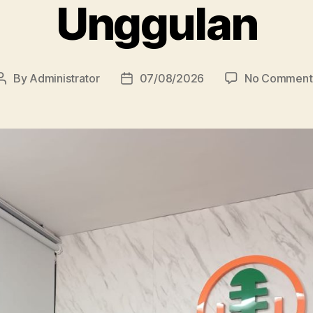
Unggulan
By
Administrator
07/08/2026
No Comment
Post
Post
author
date