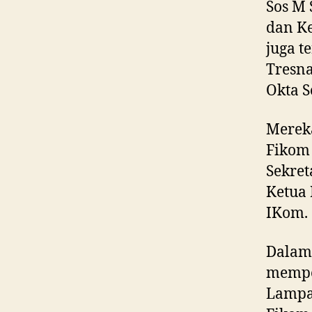
Sos M 
dan Ke
juga t
Tresna
Okta S
Mereka
Fiko
Sekret
Ketua 
IKom.
Dalam 
mempel
Lampa