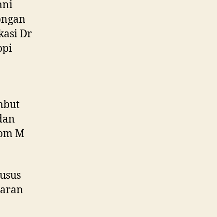
mni
ongan
kasi Dr
opi
mbut
dan
Kom M
husus
jaran