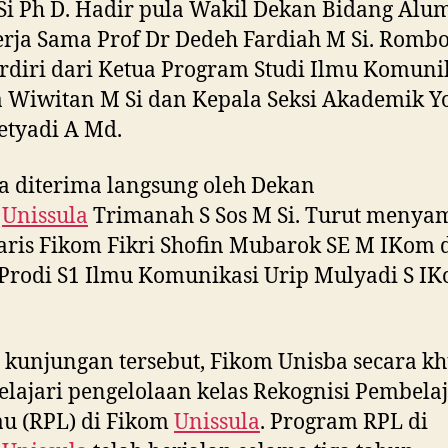
Si Ph D. Hadir pula Wakil Dekan Bidang Alu
rja Sama Prof Dr Dedeh Fardiah M Si. Romb
erdiri dari Ketua Program Studi Ilmu Komuni
 Wiwitan M Si dan Kepala Seksi Akademik Y
etyadi A Md.
 diterima langsung oleh Dekan
m
Unissula
Trimanah S Sos M Si. Turut menya
aris Fikom Fikri Shofin Mubarok SE M IKom 
Prodi S1 Ilmu Komunikasi Urip Mulyadi S I
kunjungan tersebut, Fikom Unisba secara k
ajari pengelolaan kelas Rekognisi Pembela
u (RPL) di Fikom
Unissula
. Program RPL di