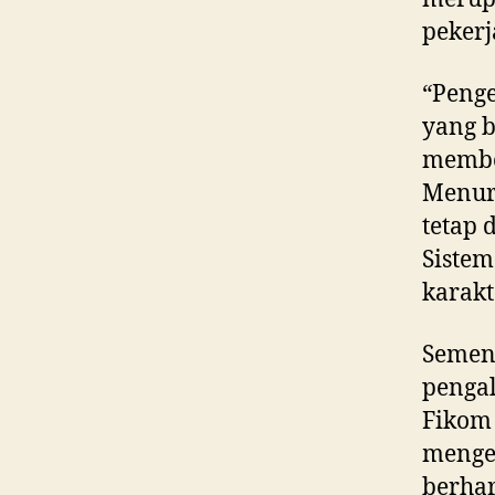
pekerj
“Penge
yang b
member
Menuru
tetap 
Siste
karakt
Sement
penga
Fiko
menge
berhar