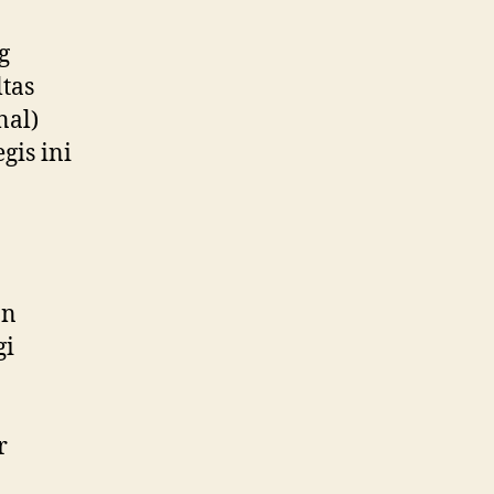
g
ltas
nal)
gis ini
an
gi
r