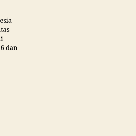
esia
itas
i
26 dan