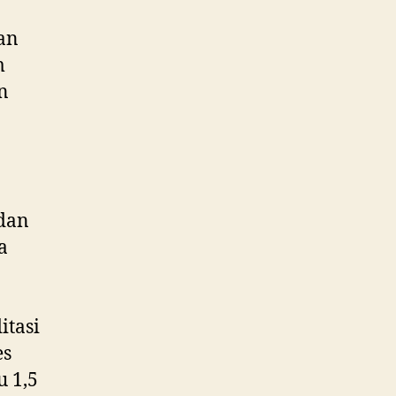
kan
m
n
dan
a
itasi
es
 1,5