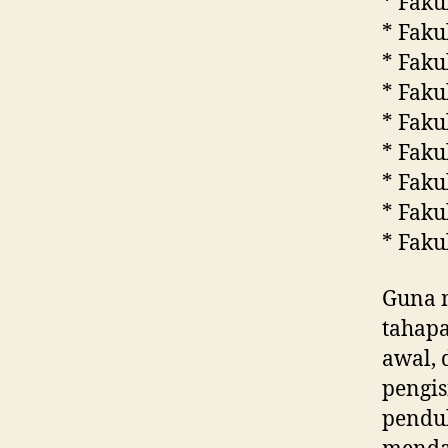
* Faku
* Faku
* Faku
* Faku
* Faku
* Faku
* Faku
* Faku
* Faku
Guna m
tahapa
awal, 
pengis
penduk