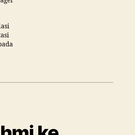
nager
asi
asi
 pada
ahmi ke