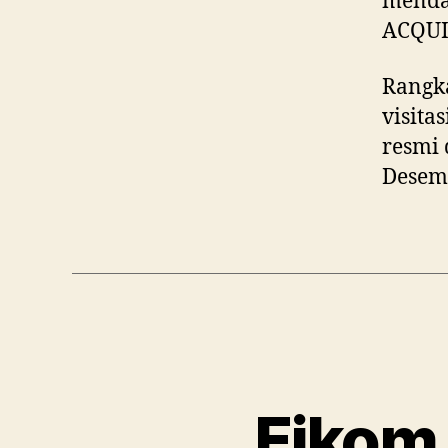
mendap
ACQU
Rangka
visita
resmi 
Desem
Fikom 