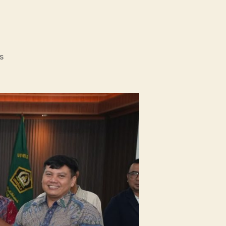
on
s
Unissula
Tancap
Gas
Targetkan
53
Prodi
Raih
Akreditasi
Internasional
ACQUIN
Lewat
Jalur
Fast
Track