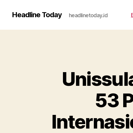
Headline Today
headlinetoday.id
Unissul
53 P
Internas