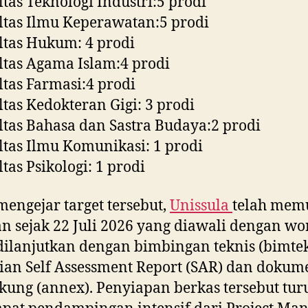
ltas Teknologi Industri:5 prodi
ltas Ilmu Keperawatan:5 prodi
ltas Hukum: 4 prodi
ltas Agama Islam:4 prodi
ltas Farmasi:4 prodi
ltas Kedokteran Gigi: 3 prodi
ltas Bahasa dan Sastra Budaya:2 prodi
ltas Ilmu Komunikasi: 1 prodi
ltas Psikologi: 1 prodi
engejar target tersebut,
Unissula
telah mem
n sejak 22 Juli 2026 yang diawali dengan w
dilanjutkan dengan bimbingan teknis (bimte
ian Self Assessment Report (SAR) dan dokum
ung (annex). Penyiapan berkas tersebut tur