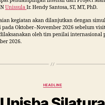
at pendampingan intensif dari Project Ma
IN
Unissula
Ir. Hendy Santosa, ST, MT, PhD.
ian kegiatan akan dilanjutkan dengan simul
si pada Oktober–November 2026 sebelum visit
dilaksanakan oleh tim penilai internasional
ber 2026.
Categories
HEADLINE
Unisba Silatur