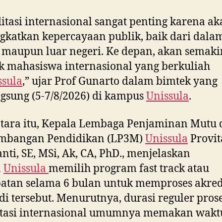
itasi internasional sangat penting karena a
katkan kepercayaan publik, baik dari dala
 maupun luar negeri. Ke depan, akan semaki
 mahasiswa internasional yang berkuliah
ssula
,” ujar Prof Gunarto dalam bimtek yang
gsung (5-7/8/2026) di kampus
Unissula
.
tara itu, Kepala Lembaga Penjaminan Mutu 
mbangan Pendidikan (LP3M)
Unissula
Provit
nti, SE, MSi, Ak, CA, PhD., menjelaskan
a
Unissula
memilih program fast track atau
atan selama 6 bulan untuk memproses akred
di tersebut. Menurutnya, durasi reguler pros
itasi internasional umumnya memakan waktu