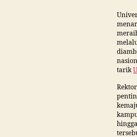
Univer
menarg
meraih
melalu
diamb
nasion
tarik
U
Rekto
pentin
kemaju
kampus
hingga
terseb