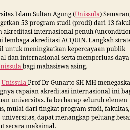
sitas Islam Sultan Agung (
Unissula
) Semaran
etkan 53 program studi (prodi) dari 13 faku
 akreditasi internasional penuh (unconditio
i lembaga akreditasi ACQUIN. Langkah strate
il untuk meningkatkan kepercayaan publik
al dan internasional serta memperluas daya
nissula
bagi mahasiswa asing.
r
Unissula
Prof Dr Gunarto SH MH menegask
gnya capaian akreditasi internasional ini ba
an universitas. Ia berharap seluruh elemen
, mulai dari tingkat program studi, fakultas,
 universitas, dapat menangkap peluang besa
ut secara maksimal.