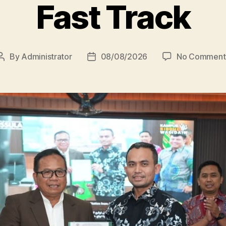
Fast Track
By
Administrator
08/08/2026
No Comment
Post
Post
author
date