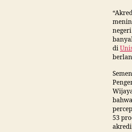
“Akred
mening
negeri
banyak
di
Uni
berlan
Semen
Penge
Wijaya
bahw
percep
53 pro
akred