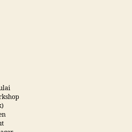
ulai
orkshop
k)
en
ut