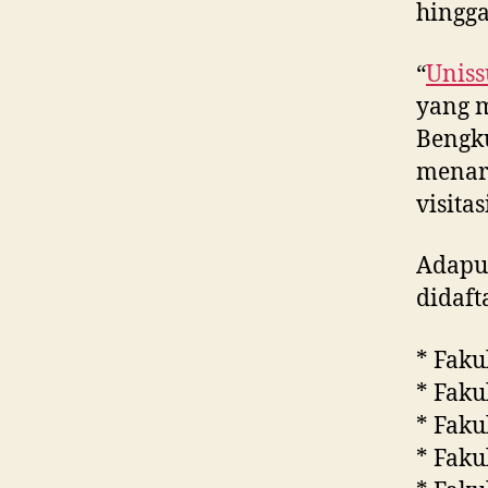
hingga
“
Uniss
yang m
Bengk
menar
visita
Adapun
didaft
* Faku
* Faku
* Faku
* Faku