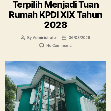
Terpilih Menjadi Tuan
Rumah KPDI XIX Tahun
2028
By
Administrator
06/08/2026
Post
Post
author
date
on
No Comments
Perpustakaan
Unissula
Terpilih
Menjadi
Tuan
Rumah
KPDI
XIX
Tahun
2028