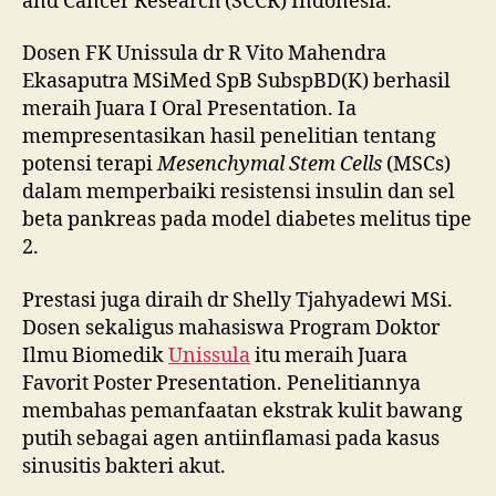
and Cancer Research (SCCR) Indonesia.
Dosen FK Unissula dr R Vito Mahendra
Ekasaputra MSiMed SpB SubspBD(K) berhasil
meraih Juara I Oral Presentation. Ia
mempresentasikan hasil penelitian tentang
potensi terapi
Mesenchymal Stem Cells
(MSCs)
dalam memperbaiki resistensi insulin dan sel
beta pankreas pada model diabetes melitus tipe
2.
Prestasi juga diraih dr Shelly Tjahyadewi MSi.
Dosen sekaligus mahasiswa Program Doktor
Ilmu Biomedik
Unissula
itu meraih Juara
Favorit Poster Presentation. Penelitiannya
membahas pemanfaatan ekstrak kulit bawang
putih sebagai agen antiinflamasi pada kasus
sinusitis bakteri akut.