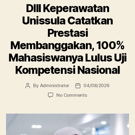
DIII Keperawatan
Unissula Catatkan
Prestasi
Membanggakan, 100%
Mahasiswanya Lulus Uji
Kompetensi Nasional
By
Administrator
04/08/2026
Post
Post
author
date
on
No Comments
DIII
Keperawatan
Unissula
Catatkan
Prestasi
Membanggakan,