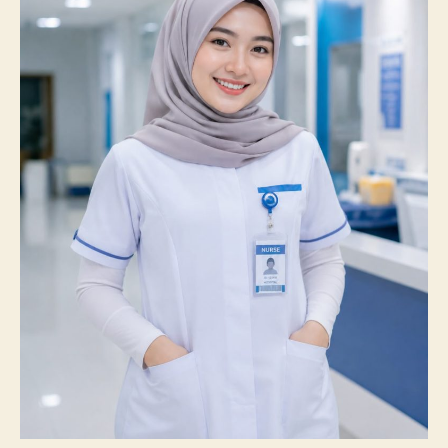
100%
Mahasiswanya
Lulus
Uji
Kompetensi
Nasional