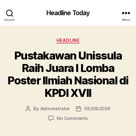
Headline Today
Search
Menu
Categories
HEADLINE
Pustakawan Unissula
Raih Juara I Lomba
Poster Ilmiah Nasional di
KPDI XVII
By
Administrator
06/08/2026
Post
Post
author
date
on
No Comments
Pustakawan
Unissula