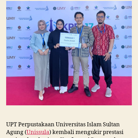
Raih
Juara
I
Lomba
Poster
Ilmiah
Nasional
di
KPDI
XVII
UPT Perpustakaan Universitas Islam Sultan
Agung (
Unissula
) kembali mengukir prestasi