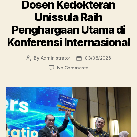
Dosen Kedokteran
Unissula Raih
Penghargaan Utama di
Konferensi Internasional
By
Administrator
03/08/2026
Post
Post
author
date
on
No Comments
Dosen
Kedokteran
Unissula
Raih
Penghargaan
Utama
di
Konferensi
Internasional