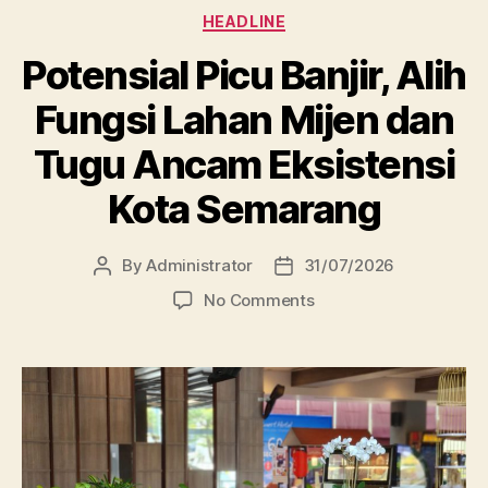
Categories
HEADLINE
Potensial Picu Banjir, Alih
Fungsi Lahan Mijen dan
Tugu Ancam Eksistensi
Kota Semarang
By
Administrator
31/07/2026
Post
Post
author
date
on
No Comments
Potensial
Picu
Banjir,
Alih
Fungsi
Lahan
Mijen