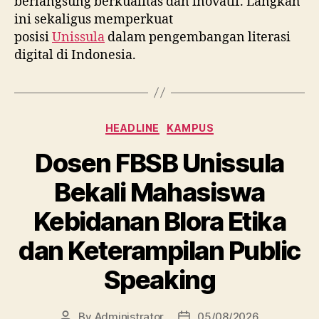
berlangsung berkualitas dan inovatif. Langkah
ini sekaligus memperkuat
posisi
Unissula
dalam pengembangan literasi
digital di Indonesia.
Categories
HEADLINE
KAMPUS
Dosen FBSB Unissula
Bekali Mahasiswa
Kebidanan Blora Etika
dan Keterampilan Public
Speaking
By
Administrator
05/08/2026
Post
Post