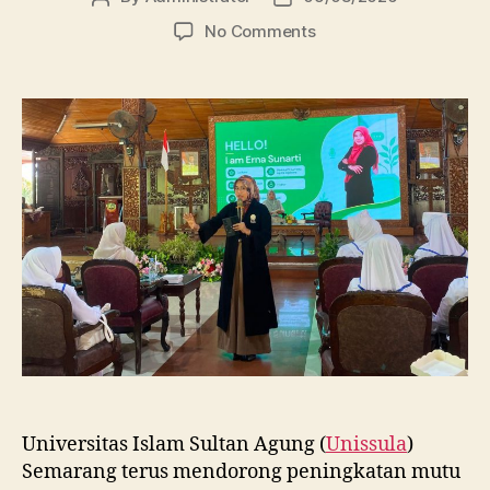
author
date
on
No Comments
Dosen
FBSB
Unissula
Bekali
Mahasiswa
Kebidanan
Blora
Etika
dan
Keterampilan
Public
Speaking
Universitas Islam Sultan Agung (
Unissula
)
Semarang terus mendorong peningkatan mutu