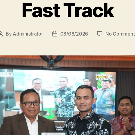
Fast Track
By
Administrator
08/08/2026
No Comment
Post
Post
author
date