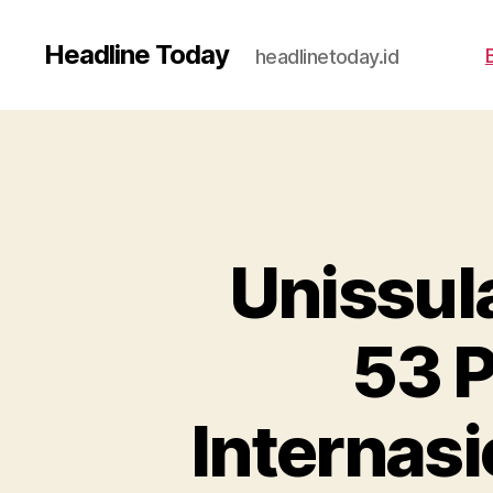
Headline Today
headlinetoday.id
Unissul
53 P
Internas