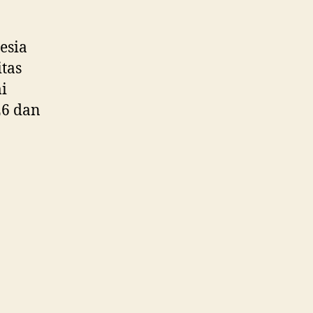
esia
itas
i
26 dan