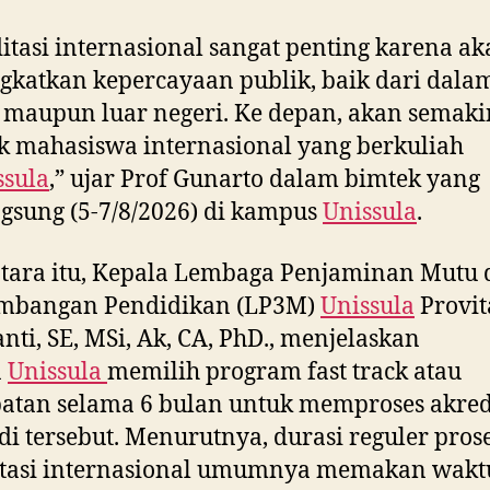
itasi internasional sangat penting karena a
katkan kepercayaan publik, baik dari dala
 maupun luar negeri. Ke depan, akan semaki
 mahasiswa internasional yang berkuliah
ssula
,” ujar Prof Gunarto dalam bimtek yang
gsung (5-7/8/2026) di kampus
Unissula
.
tara itu, Kepala Lembaga Penjaminan Mutu 
mbangan Pendidikan (LP3M)
Unissula
Provit
nti, SE, MSi, Ak, CA, PhD., menjelaskan
a
Unissula
memilih program fast track atau
atan selama 6 bulan untuk memproses akred
di tersebut. Menurutnya, durasi reguler pros
itasi internasional umumnya memakan waktu