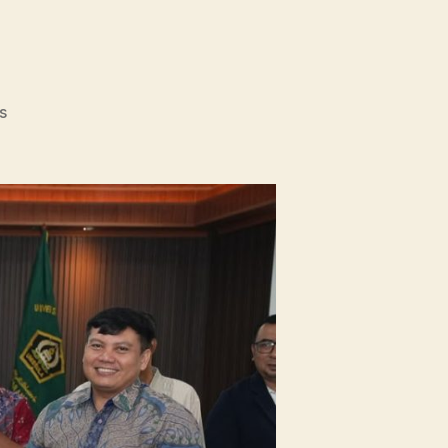
on
s
Unissula
Tancap
Gas
Targetkan
53
Prodi
Raih
Akreditasi
Internasional
ACQUIN
Lewat
Jalur
Fast
Track