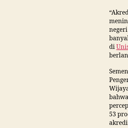
“Akred
mening
negeri
banyak
di
Uni
berlan
Semen
Penge
Wijaya
bahw
percep
53 pro
akred