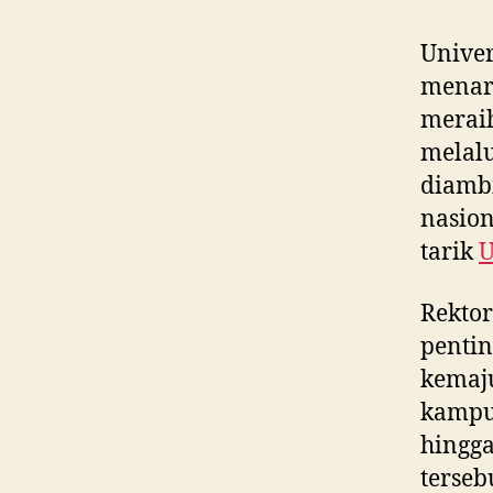
Univer
menarg
meraih
melalu
diamb
nasion
tarik
U
Rekto
pentin
kemaju
kampus
hingga
terseb