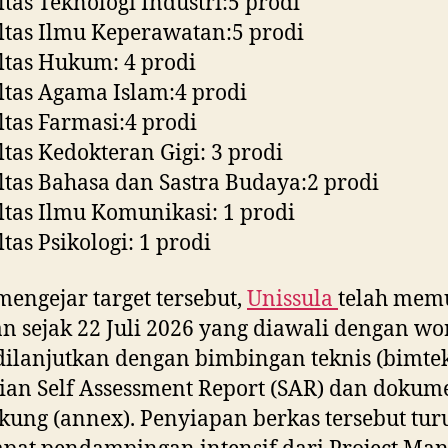
ltas Teknologi Industri:5 prodi
ltas Ilmu Keperawatan:5 prodi
ltas Hukum: 4 prodi
ltas Agama Islam:4 prodi
ltas Farmasi:4 prodi
ltas Kedokteran Gigi: 3 prodi
ltas Bahasa dan Sastra Budaya:2 prodi
ltas Ilmu Komunikasi: 1 prodi
ltas Psikologi: 1 prodi
engejar target tersebut,
Unissula
telah mem
n sejak 22 Juli 2026 yang diawali dengan w
dilanjutkan dengan bimbingan teknis (bimte
ian Self Assessment Report (SAR) dan dokum
ung (annex). Penyiapan berkas tersebut tur