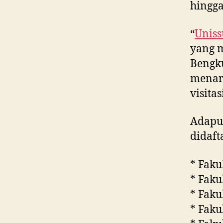
hingga
“
Uniss
yang m
Bengk
menar
visita
Adapun
didaft
* Faku
* Faku
* Faku
* Faku