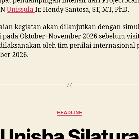
at pendampingan intensif dari Project Ma
IN
Unissula
Ir. Hendy Santosa, ST, MT, PhD.
ian kegiatan akan dilanjutkan dengan simul
si pada Oktober–November 2026 sebelum visit
dilaksanakan oleh tim penilai internasional
ber 2026.
Categories
HEADLINE
Unisba Silatur