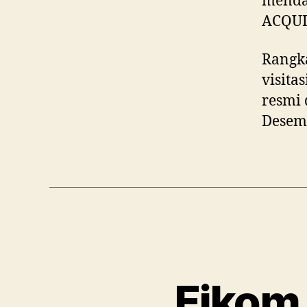
mendap
ACQU
Rangka
visita
resmi 
Desem
Fikom 