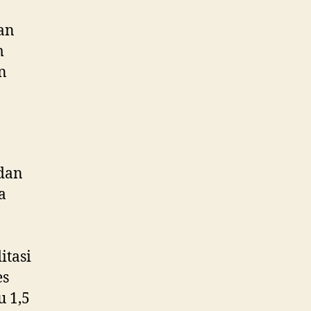
kan
m
n
dan
a
itasi
es
 1,5