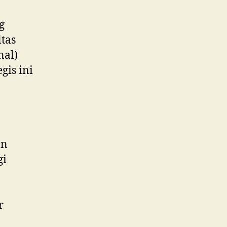
g
ltas
nal)
gis ini
an
gi
r