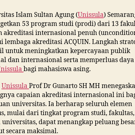
sitas Islam Sultan Agung (
Unissula
) Semaran
etkan 53 program studi (prodi) dari 13 faku
 akreditasi internasional penuh (unconditio
i lembaga akreditasi ACQUIN. Langkah strate
il untuk meningkatkan kepercayaan publik
al dan internasional serta memperluas daya
nissula
bagi mahasiswa asing.
r
Unissula
Prof Dr Gunarto SH MH menegask
gnya capaian akreditasi internasional ini ba
an universitas. Ia berharap seluruh elemen
, mulai dari tingkat program studi, fakultas,
 universitas, dapat menangkap peluang besa
ut secara maksimal.