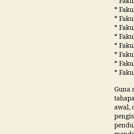
* Faku
* Faku
* Faku
* Faku
* Faku
* Faku
* Faku
* Faku
* Faku
Guna m
tahapa
awal, 
pengis
penduk