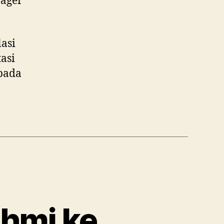
nager
asi
asi
 pada
ahmi ke