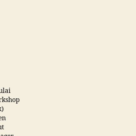
ulai
orkshop
k)
en
ut