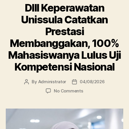
DIII Keperawatan
Unissula Catatkan
Prestasi
Membanggakan, 100%
Mahasiswanya Lulus Uji
Kompetensi Nasional
By
Administrator
04/08/2026
Post
Post
author
date
on
No Comments
DIII
Keperawatan
Unissula
Catatkan
Prestasi
Membanggakan,