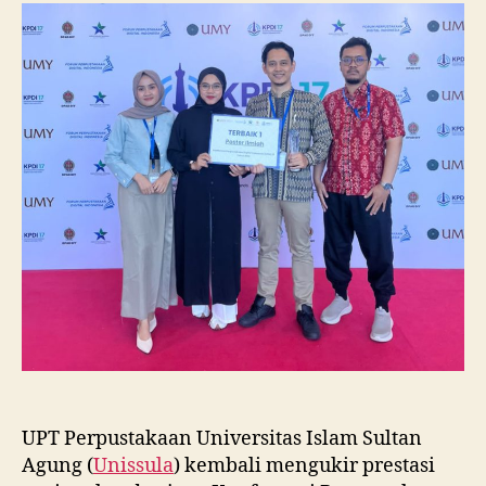
Raih
Juara
I
Lomba
Poster
Ilmiah
Nasional
di
KPDI
XVII
UPT Perpustakaan Universitas Islam Sultan
Agung (
Unissula
) kembali mengukir prestasi