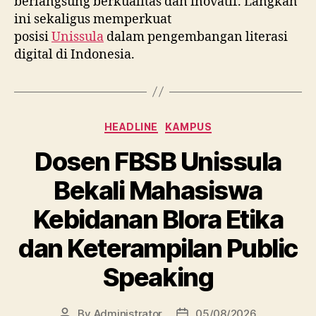
berlangsung berkualitas dan inovatif. Langkah
ini sekaligus memperkuat
posisi
Unissula
dalam pengembangan literasi
digital di Indonesia.
Categories
HEADLINE
KAMPUS
Dosen FBSB Unissula
Bekali Mahasiswa
Kebidanan Blora Etika
dan Keterampilan Public
Speaking
By
Administrator
05/08/2026
Post
Post