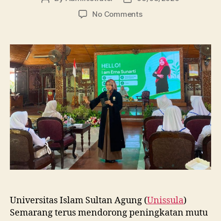
author
date
on
No Comments
Dosen
FBSB
Unissula
Bekali
Mahasiswa
Kebidanan
Blora
Etika
dan
Keterampilan
Public
Speaking
Universitas Islam Sultan Agung (
Unissula
)
Semarang terus mendorong peningkatan mutu