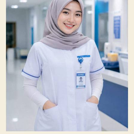
100%
Mahasiswanya
Lulus
Uji
Kompetensi
Nasional