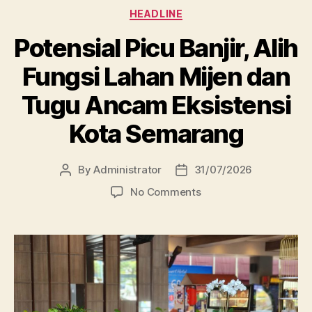
Categories
HEADLINE
Potensial Picu Banjir, Alih
Fungsi Lahan Mijen dan
Tugu Ancam Eksistensi
Kota Semarang
By
Administrator
31/07/2026
Post
Post
author
date
on
No Comments
Potensial
Picu
Banjir,
Alih
Fungsi
Lahan
Mijen