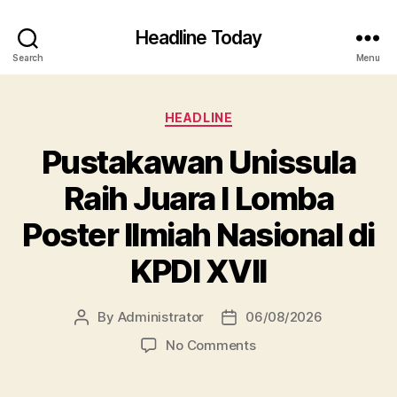
Headline Today
Search
Menu
Categories
HEADLINE
Pustakawan Unissula
Raih Juara I Lomba
Poster Ilmiah Nasional di
KPDI XVII
By
Administrator
06/08/2026
Post
Post
author
date
on
No Comments
Pustakawan
Unissula