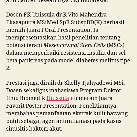
and Cancer Research (SCCR) Indonesia.
Dosen FK Unissula dr R Vito Mahendra
Ekasaputra MSiMed SpB SubspBD(K) berhasil
meraih Juara I Oral Presentation. Ia
mempresentasikan hasil penelitian tentang
potensi terapi
Mesenchymal Stem Cells
(MSCs)
dalam memperbaiki resistensi insulin dan sel
beta pankreas pada model diabetes melitus tipe
2.
Prestasi juga diraih dr Shelly Tjahyadewi MSi.
Dosen sekaligus mahasiswa Program Doktor
Ilmu Biomedik
Unissula
itu meraih Juara
Favorit Poster Presentation. Penelitiannya
membahas pemanfaatan ekstrak kulit bawang
putih sebagai agen antiinflamasi pada kasus
sinusitis bakteri akut.