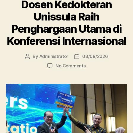
Dosen Kedokteran
Unissula Raih
Penghargaan Utama di
Konferensi Internasional
By
Administrator
03/08/2026
Post
Post
author
date
on
No Comments
Dosen
Kedokteran
Unissula
Raih
Penghargaan
Utama
di
Konferensi
Internasional