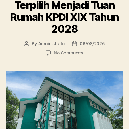
Terpilih Menjadi Tuan
Rumah KPDI XIX Tahun
2028
By
Administrator
06/08/2026
Post
Post
author
date
on
No Comments
Perpustakaan
Unissula
Terpilih
Menjadi
Tuan
Rumah
KPDI
XIX
Tahun
2028