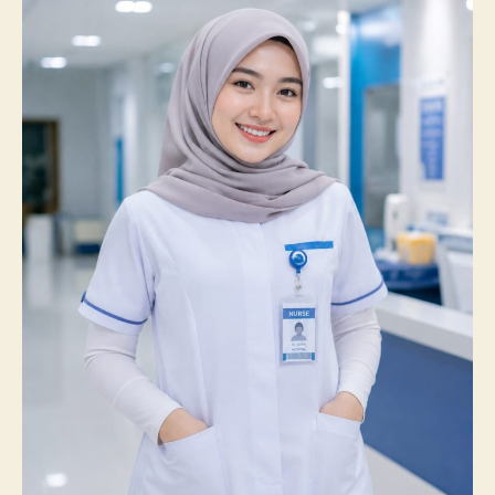
Prestasi
Membanggakan,
100%
Mahasiswanya
Lulus
Uji
Kompetensi
Nasional