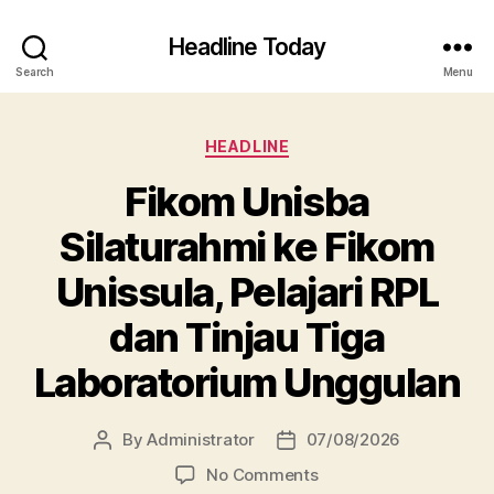
Headline Today
Search
Menu
Categories
HEADLINE
Fikom Unisba
Silaturahmi ke Fikom
Unissula, Pelajari RPL
dan Tinjau Tiga
Laboratorium Unggulan
By
Administrator
07/08/2026
Post
Post
author
date
on
No Comments