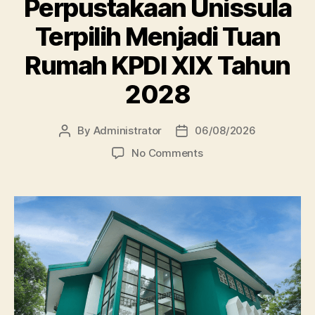
Perpustakaan Unissula
Terpilih Menjadi Tuan
Rumah KPDI XIX Tahun
2028
By
Administrator
06/08/2026
Post
Post
author
date
on
No Comments
Perpustakaan
Unissula
Terpilih
Menjadi
Tuan
Rumah
KPDI
XIX
Tahun
2028