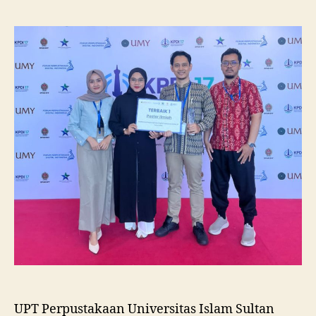
Unissula
Raih
Juara
I
Lomba
Poster
Ilmiah
Nasional
di
KPDI
XVII
UPT Perpustakaan Universitas Islam Sultan