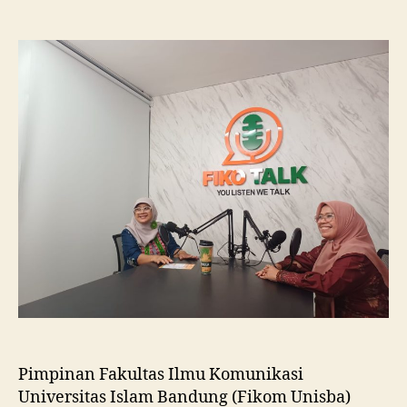
Fikom
Unisba
Silaturahmi
ke
Fikom
Unissula,
Pelajari
RPL
dan
Tinjau
Tiga
Laboratorium
Unggulan
Pimpinan Fakultas Ilmu Komunikasi
Universitas Islam Bandung (Fikom Unisba)