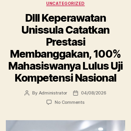
Categories
UNCATEGORIZED
DIII Keperawatan
Unissula Catatkan
Prestasi
Membanggakan, 100%
Mahasiswanya Lulus Uji
Kompetensi Nasional
By
Administrator
04/08/2026
Post
Post
author
date
on
No Comments
DIII
Keperawatan
Unissula
Catatkan