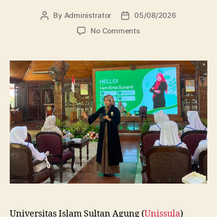
By
Administrator
05/08/2026
Post
Post
author
date
on
No Comments
Dosen
FBSB
Unissula
Bekali
Mahasiswa
Kebidanan
Blora
Etika
dan
Keterampilan
Public
Speaking
Universitas Islam Sultan Agung (
Unissula
)