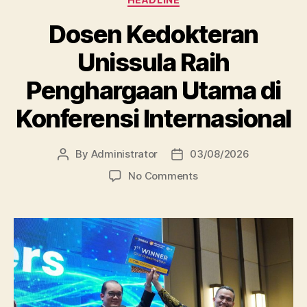
Dosen Kedokteran
Unissula Raih
Penghargaan Utama di
Konferensi Internasional
By
Administrator
03/08/2026
Post
Post
author
date
on
No Comments
Dosen
Kedokteran
Unissula
Raih
Penghargaan
Utama
di
Konferensi