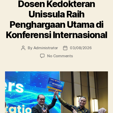
Dosen Kedokteran
Unissula Raih
Penghargaan Utama di
Konferensi Internasional
By
Administrator
03/08/2026
Post
Post
author
date
on
No Comments
Dosen
Kedokteran
Unissula
Raih
Penghargaan
Utama
di
Konferensi
Internasional