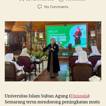
author
date
on
No Comments
Dosen
FBSB
Unissula
Bekali
Mahasiswa
Kebidanan
Blora
Etika
dan
Keterampilan
Public
Speaking
Universitas Islam Sultan Agung (
Unissula
)
Semarang terus mendorong peningkatan mutu