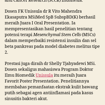
and Cancer Research (SCCR) Indonesia.
Dosen FK Unissula dr R Vito Mahendra
Ekasaputra MSiMed SpB SubspBD(K) berhasil
meraih Juara I Oral Presentation. Ia
mempresentasikan hasil penelitian tentang
potensi terapi
Mesenchymal Stem Cells
(MSCs)
dalam memperbaiki resistensi insulin dan sel
beta pankreas pada model diabetes melitus tipe
2.
Prestasi juga diraih dr Shelly Tjahyadewi MSi.
Dosen sekaligus mahasiswa Program Doktor
Ilmu Biomedik
Unissula
itu meraih Juara
Favorit Poster Presentation. Penelitiannya
membahas pemanfaatan ekstrak kulit bawang
putih sebagai agen antiinflamasi pada kasus
sinusitis bakteri akut.