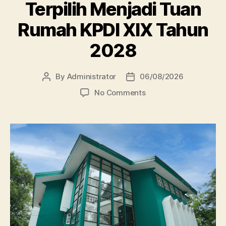
Terpilih Menjadi Tuan
Rumah KPDI XIX Tahun
2028
By
Administrator
06/08/2026
Post
Post
author
date
on
No Comments
Perpustakaan
Unissula
Terpilih
Menjadi
Tuan
Rumah
KPDI
XIX
Tahun
2028