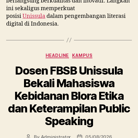
berlangsung berkualitas dan inovatif. Langkah
ini sekaligus memperkuat
posisi
Unissula
dalam pengembangan literasi
digital di Indonesia.
Categories
HEADLINE
KAMPUS
Dosen FBSB Unissula
Bekali Mahasiswa
Kebidanan Blora Etika
dan Keterampilan Public
Speaking
By
Administrator
05/08/2026
Post
Post