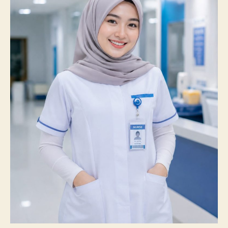
100%
Mahasiswanya
Lulus
Uji
Kompetensi
Nasional