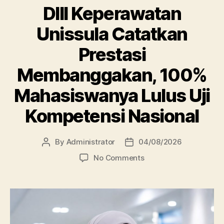
DIII Keperawatan
Unissula Catatkan
Prestasi
Membanggakan, 100%
Mahasiswanya Lulus Uji
Kompetensi Nasional
By
Administrator
04/08/2026
Post
Post
author
date
on
No Comments
DIII
Keperawatan
Unissula
Catatkan
Prestasi
Membanggakan,