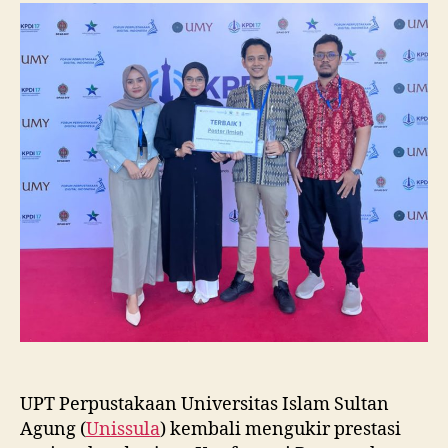
Raih
Juara
I
Lomba
Poster
Ilmiah
Nasional
di
KPDI
XVII
UPT Perpustakaan Universitas Islam Sultan
Agung (
Unissula
) kembali mengukir prestasi