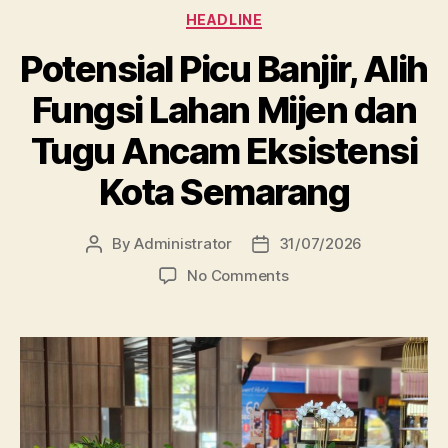
Categories
HEADLINE
Potensial Picu Banjir, Alih
Fungsi Lahan Mijen dan
Tugu Ancam Eksistensi
Kota Semarang
By
Administrator
31/07/2026
Post
Post
author
date
on
No Comments
Potensial
Picu
Banjir,
Alih
Fungsi
Lahan
Mijen