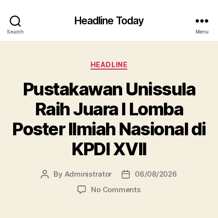
Headline Today
Search
Menu
Categories
HEADLINE
Pustakawan Unissula
Raih Juara I Lomba
Poster Ilmiah Nasional di
KPDI XVII
By
Administrator
06/08/2026
Post
Post
author
date
on
No Comments
Pustakawan
Unissula