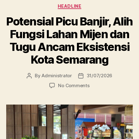
Categories
HEADLINE
Potensial Picu Banjir, Alih
Fungsi Lahan Mijen dan
Tugu Ancam Eksistensi
Kota Semarang
By
Administrator
31/07/2026
Post
Post
author
date
on
No Comments
Potensial
Picu
Banjir,
Alih
Fungsi
Lahan
Mijen