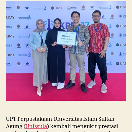
Raih
Juara
I
Lomba
Poster
Ilmiah
Nasional
di
KPDI
XVII
UPT Perpustakaan Universitas Islam Sultan
Agung (
Unissula
) kembali mengukir prestasi