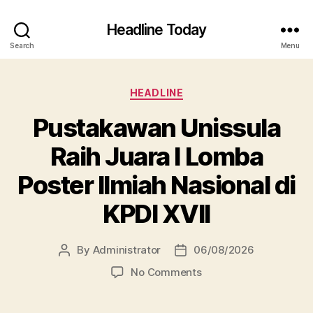
Headline Today
Search
Menu
Categories
HEADLINE
Pustakawan Unissula
Raih Juara I Lomba
Poster Ilmiah Nasional di
KPDI XVII
By
Administrator
06/08/2026
Post
Post
author
date
on
No Comments
Pustakawan
Unissula