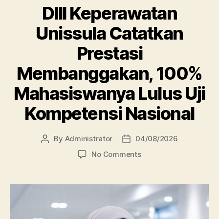
DIII Keperawatan
Unissula Catatkan
Prestasi
Membanggakan, 100%
Mahasiswanya Lulus Uji
Kompetensi Nasional
By
Administrator
04/08/2026
Post
Post
author
date
on
No Comments
DIII
Keperawatan
Unissula
Catatkan
Prestasi
Membanggakan,