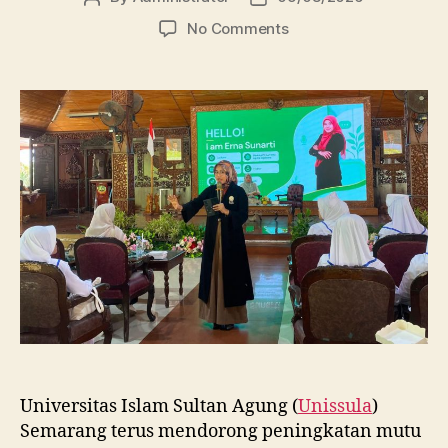
author
date
on
No Comments
Dosen
FBSB
Unissula
Bekali
Mahasiswa
Kebidanan
Blora
Etika
dan
Keterampilan
Public
Speaking
Universitas Islam Sultan Agung (
Unissula
)
Semarang terus mendorong peningkatan mutu