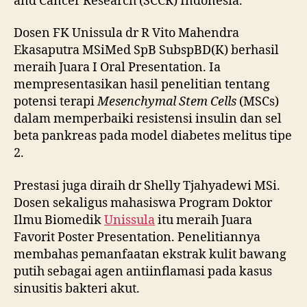
and Cancer Research (SCCR) Indonesia.
Dosen FK Unissula dr R Vito Mahendra
Ekasaputra MSiMed SpB SubspBD(K) berhasil
meraih Juara I Oral Presentation. Ia
mempresentasikan hasil penelitian tentang
potensi terapi
Mesenchymal Stem Cells
(MSCs)
dalam memperbaiki resistensi insulin dan sel
beta pankreas pada model diabetes melitus tipe
2.
Prestasi juga diraih dr Shelly Tjahyadewi MSi.
Dosen sekaligus mahasiswa Program Doktor
Ilmu Biomedik
Unissula
itu meraih Juara
Favorit Poster Presentation. Penelitiannya
membahas pemanfaatan ekstrak kulit bawang
putih sebagai agen antiinflamasi pada kasus
sinusitis bakteri akut.