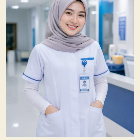
100%
Mahasiswanya
Lulus
Uji
Kompetensi
Nasional