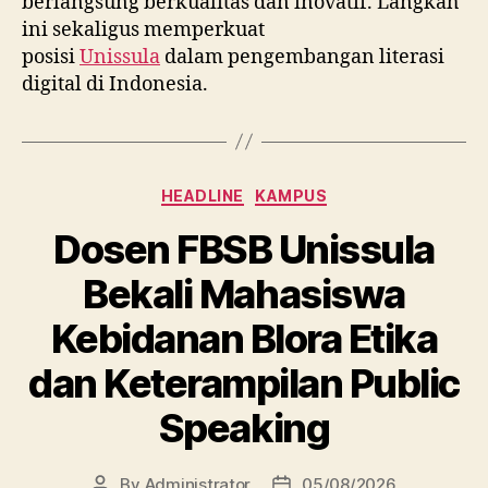
berlangsung berkualitas dan inovatif. Langkah
ini sekaligus memperkuat
posisi
Unissula
dalam pengembangan literasi
digital di Indonesia.
Categories
HEADLINE
KAMPUS
Dosen FBSB Unissula
Bekali Mahasiswa
Kebidanan Blora Etika
dan Keterampilan Public
Speaking
By
Administrator
05/08/2026
Post
Post