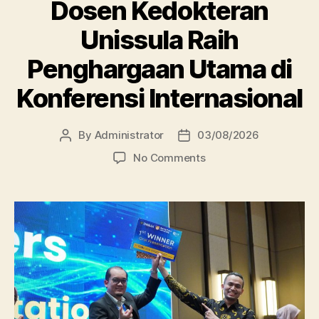
Dosen Kedokteran
Unissula Raih
Penghargaan Utama di
Konferensi Internasional
By
Administrator
03/08/2026
Post
Post
author
date
on
No Comments
Dosen
Kedokteran
Unissula
Raih
Penghargaan
Utama
di
Konferensi
Internasional