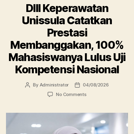
DIII Keperawatan
Unissula Catatkan
Prestasi
Membanggakan, 100%
Mahasiswanya Lulus Uji
Kompetensi Nasional
By
Administrator
04/08/2026
Post
Post
author
date
on
No Comments
DIII
Keperawatan
Unissula
Catatkan
Prestasi
Membanggakan,