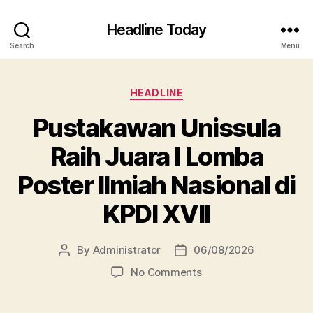
Headline Today
Search
Menu
Categories
HEADLINE
Pustakawan Unissula
Raih Juara I Lomba
Poster Ilmiah Nasional di
KPDI XVII
By
Administrator
06/08/2026
Post
Post
author
date
on
No Comments
Pustakawan
Unissula