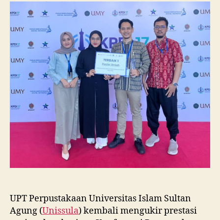
Raih
Juara
I
Lomba
Poster
Ilmiah
Nasional
di
KPDI
XVII
UPT Perpustakaan Universitas Islam Sultan
Agung (
Unissula
) kembali mengukir prestasi