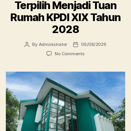
Terpilih Menjadi Tuan
Rumah KPDI XIX Tahun
2028
By
Administrator
06/08/2026
Post
Post
author
date
on
No Comments
Perpustakaan
Unissula
Terpilih
Menjadi
Tuan
Rumah
KPDI
XIX
Tahun
2028