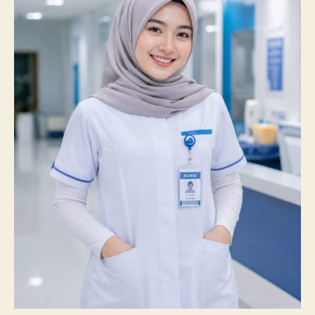
100%
Mahasiswanya
Lulus
Uji
Kompetensi
Nasional