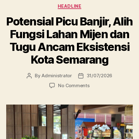
Categories
HEADLINE
Potensial Picu Banjir, Alih
Fungsi Lahan Mijen dan
Tugu Ancam Eksistensi
Kota Semarang
By
Administrator
31/07/2026
Post
Post
author
date
on
No Comments
Potensial
Picu
Banjir,
Alih
Fungsi
Lahan
Mijen