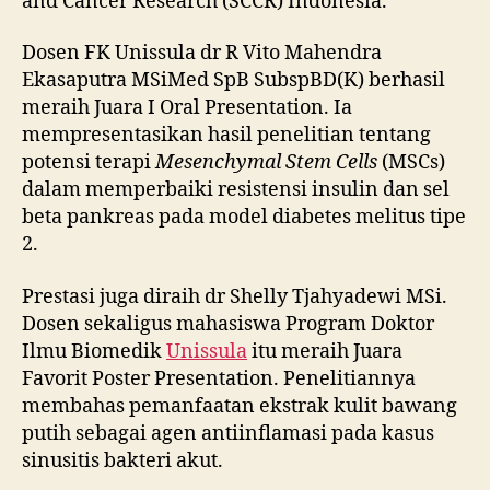
and Cancer Research (SCCR) Indonesia.
Dosen FK Unissula dr R Vito Mahendra
Ekasaputra MSiMed SpB SubspBD(K) berhasil
meraih Juara I Oral Presentation. Ia
mempresentasikan hasil penelitian tentang
potensi terapi
Mesenchymal Stem Cells
(MSCs)
dalam memperbaiki resistensi insulin dan sel
beta pankreas pada model diabetes melitus tipe
2.
Prestasi juga diraih dr Shelly Tjahyadewi MSi.
Dosen sekaligus mahasiswa Program Doktor
Ilmu Biomedik
Unissula
itu meraih Juara
Favorit Poster Presentation. Penelitiannya
membahas pemanfaatan ekstrak kulit bawang
putih sebagai agen antiinflamasi pada kasus
sinusitis bakteri akut.