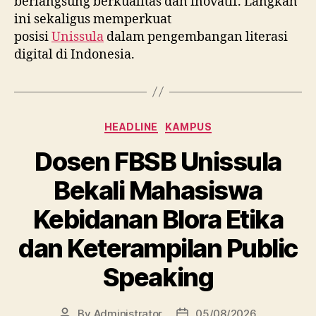
berlangsung berkualitas dan inovatif. Langkah
ini sekaligus memperkuat
posisi
Unissula
dalam pengembangan literasi
digital di Indonesia.
Categories
HEADLINE
KAMPUS
Dosen FBSB Unissula
Bekali Mahasiswa
Kebidanan Blora Etika
dan Keterampilan Public
Speaking
By
Administrator
05/08/2026
Post
Post