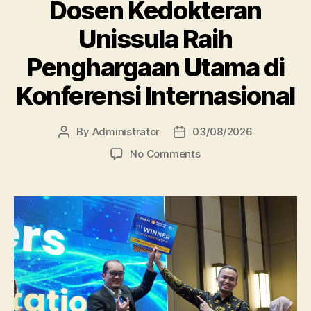
Dosen Kedokteran
Unissula Raih
Penghargaan Utama di
Konferensi Internasional
By
Administrator
03/08/2026
Post
Post
author
date
on
No Comments
Dosen
Kedokteran
Unissula
Raih
Penghargaan
Utama
di
Konferensi
Internasional