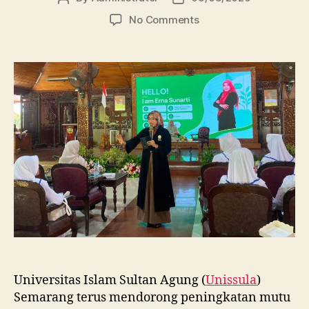
author
date
on
No Comments
Dosen
FBSB
Unissula
Bekali
Mahasiswa
Kebidanan
Blora
Etika
dan
Keterampilan
Public
Speaking
Universitas Islam Sultan Agung (
Unissula
)
Semarang terus mendorong peningkatan mutu