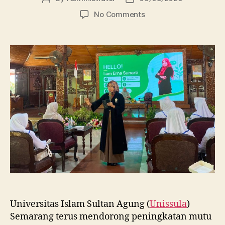
author
date
on
No Comments
Dosen
FBSB
Unissula
Bekali
Mahasiswa
Kebidanan
Blora
Etika
dan
Keterampilan
Public
Speaking
Universitas Islam Sultan Agung (
Unissula
)
Semarang terus mendorong peningkatan mutu