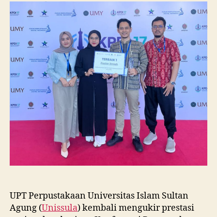
Raih
Juara
I
Lomba
Poster
Ilmiah
Nasional
di
KPDI
XVII
UPT Perpustakaan Universitas Islam Sultan
Agung (
Unissula
) kembali mengukir prestasi