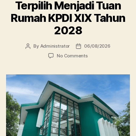
Terpilih Menjadi Tuan
Rumah KPDI XIX Tahun
2028
By
Administrator
06/08/2026
Post
Post
author
date
on
No Comments
Perpustakaan
Unissula
Terpilih
Menjadi
Tuan
Rumah
KPDI
XIX
Tahun
2028