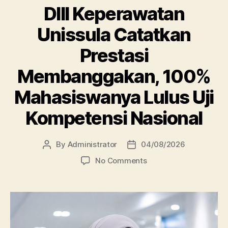
DIII Keperawatan
Unissula Catatkan
Prestasi
Membanggakan, 100%
Mahasiswanya Lulus Uji
Kompetensi Nasional
By
Administrator
04/08/2026
Post
Post
author
date
on
No Comments
DIII
Keperawatan
Unissula
Catatkan
Prestasi
Membanggakan,