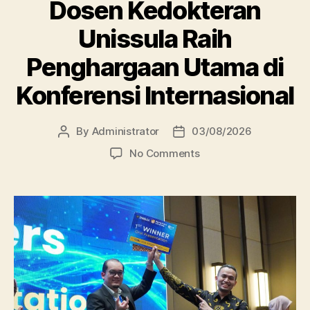
Dosen Kedokteran
Unissula Raih
Penghargaan Utama di
Konferensi Internasional
By
Administrator
03/08/2026
Post
Post
author
date
on
No Comments
Dosen
Kedokteran
Unissula
Raih
Penghargaan
Utama
di
Konferensi
Internasional