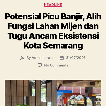
Categories
HEADLINE
Potensial Picu Banjir, Alih
Fungsi Lahan Mijen dan
Tugu Ancam Eksistensi
Kota Semarang
By
Administrator
31/07/2026
Post
Post
author
date
on
No Comments
Potensial
Picu
Banjir,
Alih
Fungsi
Lahan
Mijen