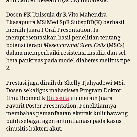
and Cancer Research (SCCR) Indonesia.
Dosen FK Unissula dr R Vito Mahendra
Ekasaputra MSiMed SpB SubspBD(K) berhasil
meraih Juara I Oral Presentation. Ia
mempresentasikan hasil penelitian tentang
potensi terapi
Mesenchymal Stem Cells
(MSCs)
dalam memperbaiki resistensi insulin dan sel
beta pankreas pada model diabetes melitus tipe
2.
Prestasi juga diraih dr Shelly Tjahyadewi MSi.
Dosen sekaligus mahasiswa Program Doktor
Ilmu Biomedik
Unissula
itu meraih Juara
Favorit Poster Presentation. Penelitiannya
membahas pemanfaatan ekstrak kulit bawang
putih sebagai agen antiinflamasi pada kasus
sinusitis bakteri akut.