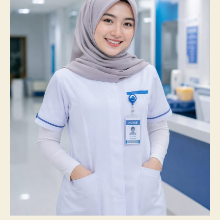
100%
Mahasiswanya
Lulus
Uji
Kompetensi
Nasional