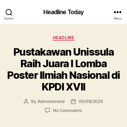
Headline Today
Search
Menu
Categories
HEADLINE
Pustakawan Unissula
Raih Juara I Lomba
Poster Ilmiah Nasional di
KPDI XVII
By
Administrator
06/08/2026
Post
Post
author
date
on
No Comments
Pustakawan
Unissula