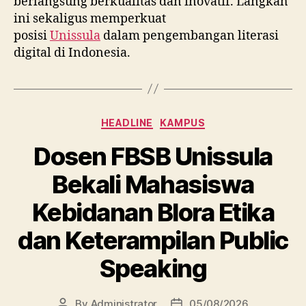
berlangsung berkualitas dan inovatif. Langkah
ini sekaligus memperkuat
posisi
Unissula
dalam pengembangan literasi
digital di Indonesia.
Categories
HEADLINE
KAMPUS
Dosen FBSB Unissula
Bekali Mahasiswa
Kebidanan Blora Etika
dan Keterampilan Public
Speaking
By
Administrator
05/08/2026
Post
Post