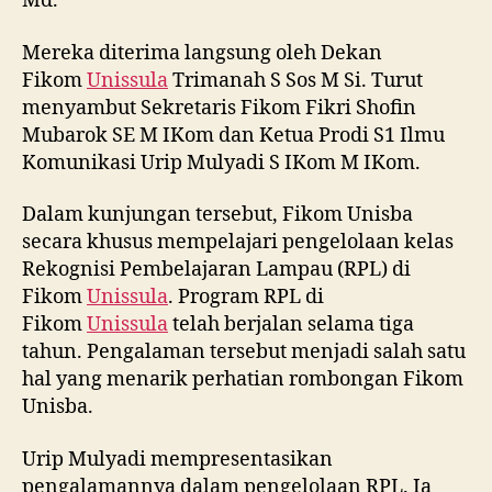
Md.
Mereka diterima langsung oleh Dekan
Fikom
Unissula
Trimanah S Sos M Si. Turut
menyambut Sekretaris Fikom Fikri Shofin
Mubarok SE M IKom dan Ketua Prodi S1 Ilmu
Komunikasi Urip Mulyadi S IKom M IKom.
Dalam kunjungan tersebut, Fikom Unisba
secara khusus mempelajari pengelolaan kelas
Rekognisi Pembelajaran Lampau (RPL) di
Fikom
Unissula
. Program RPL di
Fikom
Unissula
telah berjalan selama tiga
tahun. Pengalaman tersebut menjadi salah satu
hal yang menarik perhatian rombongan Fikom
Unisba.
Urip Mulyadi mempresentasikan
pengalamannya dalam pengelolaan RPL. Ia