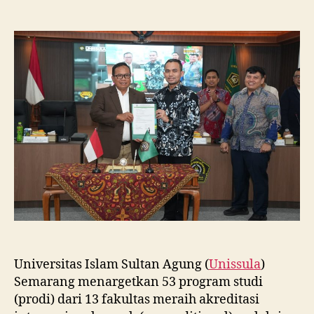
Unissula
Tancap
Gas
Targetkan
53
Prodi
Raih
Akreditasi
Internasional
ACQUIN
Lewat
Jalur
Fast
Track
Universitas Islam Sultan Agung (
Unissula
)
Semarang menargetkan 53 program studi
(prodi) dari 13 fakultas meraih akreditasi