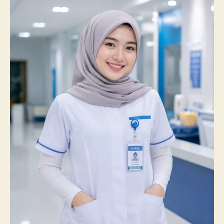
Catatkan
Prestasi
Membanggakan,
100%
Mahasiswanya
Lulus
Uji
Kompetensi
Nasional