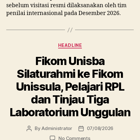
sebelum visitasi resmi dilaksanakan oleh tim
penilai internasional pada Desember 2026.
Categories
HEADLINE
Fikom Unisba
Silaturahmi ke Fikom
Unissula, Pelajari RPL
dan Tinjau Tiga
Laboratorium Unggulan
By
Administrator
07/08/2026
Post
Post
author
date
on
No Comments