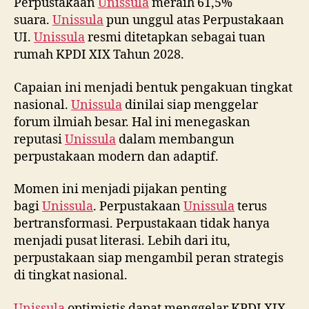
Perpustakaan
Unissula
meraih 61,5%
suara.
Unissula
pun unggul atas Perpustakaan
UI.
Unissula
resmi ditetapkan sebagai tuan
rumah KPDI XIX Tahun 2028.
Capaian ini menjadi bentuk pengakuan tingkat
nasional.
Unissula
dinilai siap menggelar
forum ilmiah besar. Hal ini menegaskan
reputasi
Unissula
dalam membangun
perpustakaan modern dan adaptif.
Momen ini menjadi pijakan penting
bagi
Unissula
. Perpustakaan
Unissula
terus
bertransformasi. Perpustakaan tidak hanya
menjadi pusat literasi. Lebih dari itu,
perpustakaan siap mengambil peran strategis
di tingkat nasional.
Unissula
optimistis dapat menggelar KPDI XIX