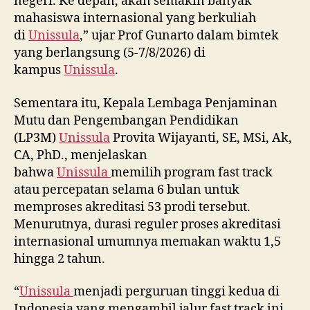
negeri. Ke depan, akan semakin banyak
mahasiswa internasional yang berkuliah
di
Unissula
,” ujar Prof Gunarto dalam bimtek
yang berlangsung (5-7/8/2026) di
kampus
Unissula
.
Sementara itu, Kepala Lembaga Penjaminan
Mutu dan Pengembangan Pendidikan
(LP3M)
Unissula
Provita Wijayanti, SE, MSi, Ak,
CA, PhD., menjelaskan
bahwa
Unissula
memilih program fast track
atau percepatan selama 6 bulan untuk
memproses akreditasi 53 prodi tersebut.
Menurutnya, durasi reguler proses akreditasi
internasional umumnya memakan waktu 1,5
hingga 2 tahun.
“
Unissula
menjadi perguruan tinggi kedua di
Indonesia yang mengambil jalur fast track ini