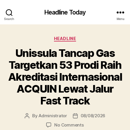
Headline Today
Search
Menu
Categories
HEADLINE
Unissula Tancap Gas
Targetkan 53 Prodi Raih
Akreditasi Internasional
ACQUIN Lewat Jalur
Fast Track
By
Administrator
08/08/2026
Post
Post
author
date
on
No Comments