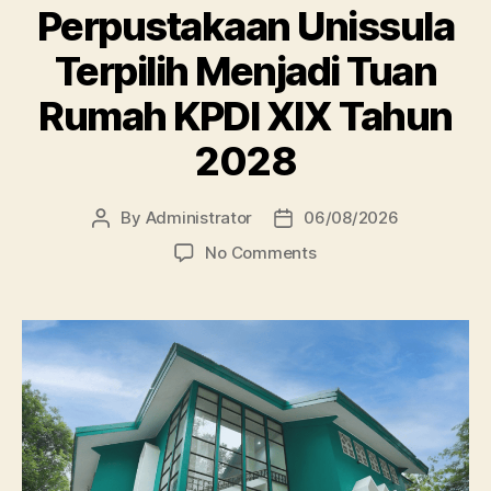
Perpustakaan Unissula
Terpilih Menjadi Tuan
Rumah KPDI XIX Tahun
2028
By
Administrator
06/08/2026
Post
Post
author
date
on
No Comments
Perpustakaan
Unissula
Terpilih
Menjadi
Tuan
Rumah
KPDI
XIX
Tahun