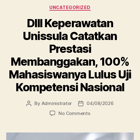
Categories
UNCATEGORIZED
DIII Keperawatan
Unissula Catatkan
Prestasi
Membanggakan, 100%
Mahasiswanya Lulus Uji
Kompetensi Nasional
By
Administrator
04/08/2026
Post
Post
author
date
on
No Comments
DIII
Keperawatan
Unissula