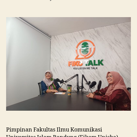
Fikom
Unisba
Silaturahmi
ke
Fikom
Unissula,
Pelajari
RPL
dan
Tinjau
Tiga
Laboratorium
Unggulan
Pimpinan Fakultas Ilmu Komunikasi