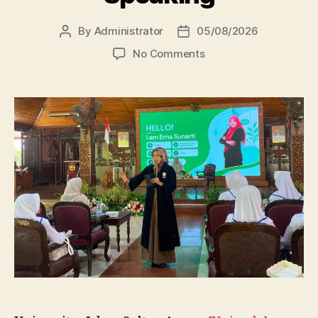
By
Administrator
05/08/2026
Post
Post
author
date
on
No Comments
Dosen
FBSB
Unissula
Bekali
Mahasiswa
Kebidanan
Blora
Etika
dan
Keterampilan
Public
Speaking