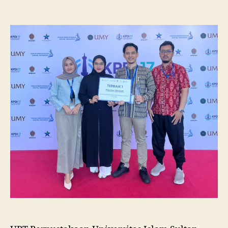
Pustakawan
Unissula
Raih
Juara
I
Lomba
Poster
Ilmiah
Nasional
di
KPDI
XVII