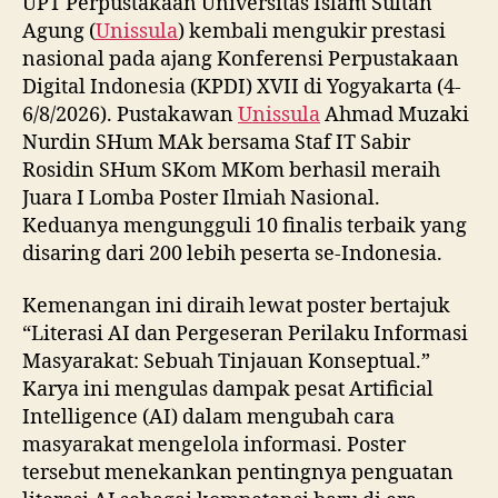
UPT Perpustakaan Universitas Islam Sultan
Agung (
Unissula
) kembali mengukir prestasi
nasional pada ajang Konferensi Perpustakaan
Digital Indonesia (KPDI) XVII di Yogyakarta (4-
6/8/2026). Pustakawan
Unissula
Ahmad Muzaki
Nurdin SHum MAk bersama Staf IT Sabir
Rosidin SHum SKom MKom berhasil meraih
Juara I Lomba Poster Ilmiah Nasional.
Keduanya mengungguli 10 finalis terbaik yang
disaring dari 200 lebih peserta se-Indonesia.
Kemenangan ini diraih lewat poster bertajuk
“Literasi AI dan Pergeseran Perilaku Informasi
Masyarakat: Sebuah Tinjauan Konseptual.”
Karya ini mengulas dampak pesat Artificial
Intelligence (AI) dalam mengubah cara
masyarakat mengelola informasi. Poster
tersebut menekankan pentingnya penguatan