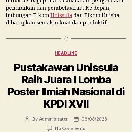
untuk berbagi praktik baik dalam pengelolaan
pendidikan dan pembelajaran. Ke depan,
hubungan Fikom
Unissula
dan Fikom Unisba
diharapkan semakin kuat dan produktif.
Categories
HEADLINE
Pustakawan Unissula
Raih Juara I Lomba
Poster Ilmiah Nasional di
KPDI XVII
By
Administrator
06/08/2026
Post
Post
author
date
on
No Comments