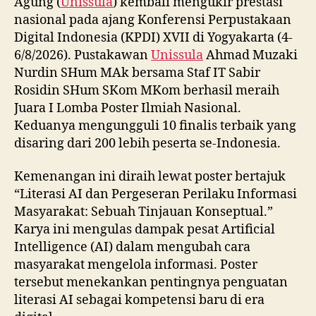
Agung (
Unissula
) kembali mengukir prestasi
nasional pada ajang Konferensi Perpustakaan
Digital Indonesia (KPDI) XVII di Yogyakarta (4-
6/8/2026). Pustakawan
Unissula
Ahmad Muzaki
Nurdin SHum MAk bersama Staf IT Sabir
Rosidin SHum SKom MKom berhasil meraih
Juara I Lomba Poster Ilmiah Nasional.
Keduanya mengungguli 10 finalis terbaik yang
disaring dari 200 lebih peserta se-Indonesia.
Kemenangan ini diraih lewat poster bertajuk
“Literasi AI dan Pergeseran Perilaku Informasi
Masyarakat: Sebuah Tinjauan Konseptual.”
Karya ini mengulas dampak pesat Artificial
Intelligence (AI) dalam mengubah cara
masyarakat mengelola informasi. Poster
tersebut menekankan pentingnya penguatan
literasi AI sebagai kompetensi baru di era