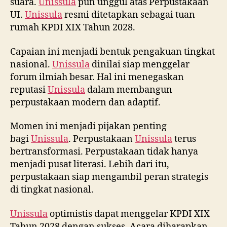
suara.
Unissula
pun unggul atas Perpustakaan
UI.
Unissula
resmi ditetapkan sebagai tuan
rumah KPDI XIX Tahun 2028.
Capaian ini menjadi bentuk pengakuan tingkat
nasional.
Unissula
dinilai siap menggelar
forum ilmiah besar. Hal ini menegaskan
reputasi
Unissula
dalam membangun
perpustakaan modern dan adaptif.
Momen ini menjadi pijakan penting
bagi
Unissula
. Perpustakaan
Unissula
terus
bertransformasi. Perpustakaan tidak hanya
menjadi pusat literasi. Lebih dari itu,
perpustakaan siap mengambil peran strategis
di tingkat nasional.
Unissula
optimistis dapat menggelar KPDI XIX
Tahun 2028 dengan sukses. Acara diharapkan