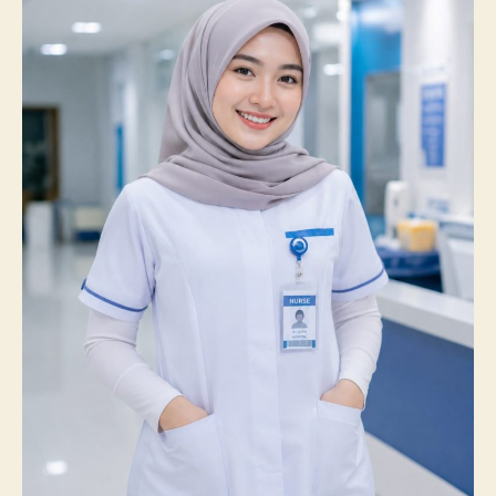
Membanggakan,
100%
Mahasiswanya
Lulus
Uji
Kompetensi
Nasional