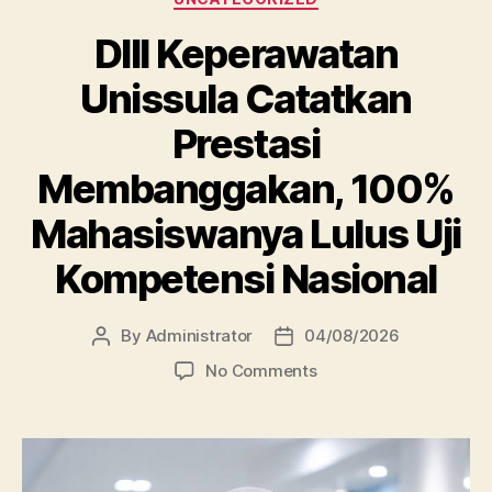
DIII Keperawatan
Unissula Catatkan
Prestasi
Membanggakan, 100%
Mahasiswanya Lulus Uji
Kompetensi Nasional
By
Administrator
04/08/2026
Post
Post
author
date
on
No Comments
DIII
Keperawatan
Unissula
Catatkan
Prestasi