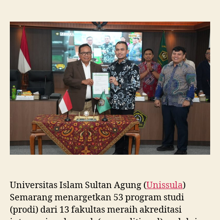
Unissula
Tancap
Gas
Targetkan
53
Prodi
Raih
Akreditasi
Internasional
ACQUIN
Lewat
Jalur
Fast
Track
Universitas Islam Sultan Agung (
Unissula
)
Semarang menargetkan 53 program studi
(prodi) dari 13 fakultas meraih akreditasi