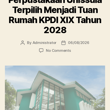
Terpilih Menjadi Tuan
Rumah KPDI XIX Tahun
2028
By
Administrator
06/08/2026
Post
Post
author
date
on
No Comments
Perpustakaan
Unissula
Terpilih
Menjadi
Tuan
Rumah
KPDI
XIX
Tahun
2028