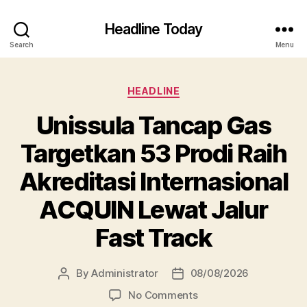
Headline Today
Search
Menu
Categories
HEADLINE
Unissula Tancap Gas
Targetkan 53 Prodi Raih
Akreditasi Internasional
ACQUIN Lewat Jalur
Fast Track
By
Administrator
08/08/2026
Post
Post
author
date
on
No Comments