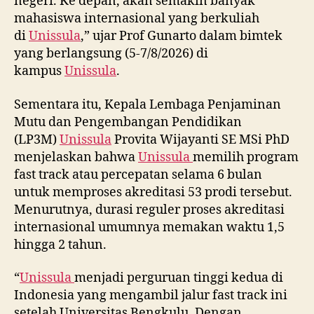
negeri. Ke depan, akan semakin banyak
mahasiswa internasional yang berkuliah
di
Unissula
,” ujar Prof Gunarto dalam bimtek
yang berlangsung (5-7/8/2026) di
kampus
Unissula
.
Sementara itu, Kepala Lembaga Penjaminan
Mutu dan Pengembangan Pendidikan
(LP3M)
Unissula
Provita Wijayanti SE MSi PhD
menjelaskan bahwa
Unissula
memilih program
fast track atau percepatan selama 6 bulan
untuk memproses akreditasi 53 prodi tersebut.
Menurutnya, durasi reguler proses akreditasi
internasional umumnya memakan waktu 1,5
hingga 2 tahun.
“
Unissula
menjadi perguruan tinggi kedua di
Indonesia yang mengambil jalur fast track ini
setelah Universitas Bengkulu. Dengan