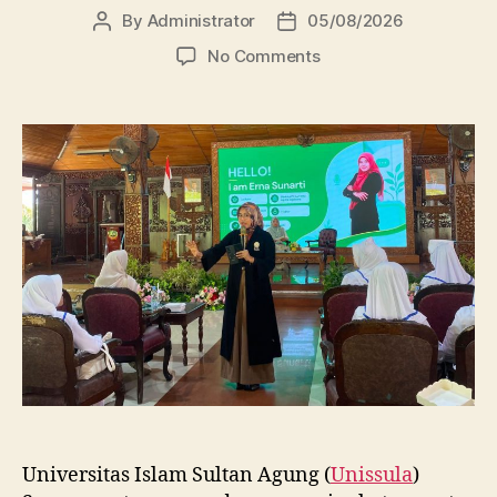
By
Administrator
05/08/2026
Post
Post
author
date
on
No Comments
Dosen
FBSB
Unissula
Bekali
Mahasiswa
Kebidanan
Blora
Etika
dan
Keterampilan
Public
Speaking
Universitas Islam Sultan Agung (
Unissula
)