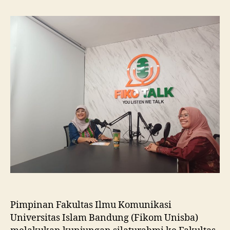
Unisba
Silaturahmi
ke
Fikom
Unissula,
Pelajari
RPL
dan
Tinjau
Tiga
Laboratorium
Unggulan
Pimpinan Fakultas Ilmu Komunikasi
Universitas Islam Bandung (Fikom Unisba)