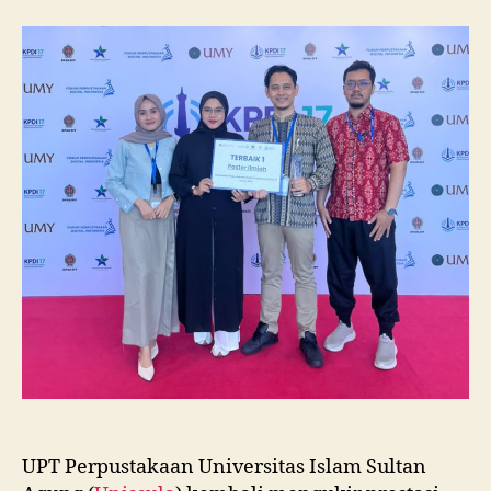
Unissula
Raih
Juara
I
Lomba
Poster
Ilmiah
Nasional
di
KPDI
XVII
UPT Perpustakaan Universitas Islam Sultan