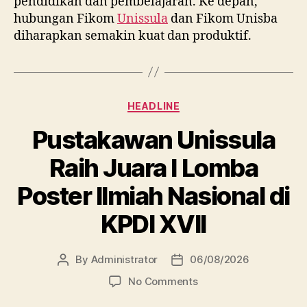
pendidikan dan pembelajaran. Ke depan,
hubungan Fikom
Unissula
dan Fikom Unisba
diharapkan semakin kuat dan produktif.
Categories
HEADLINE
Pustakawan Unissula
Raih Juara I Lomba
Poster Ilmiah Nasional di
KPDI XVII
By
Administrator
06/08/2026
Post
Post
author
date
on
No Comments
Pustakawan