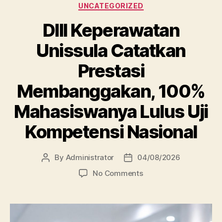
Categories
UNCATEGORIZED
DIII Keperawatan
Unissula Catatkan
Prestasi
Membanggakan, 100%
Mahasiswanya Lulus Uji
Kompetensi Nasional
By
Administrator
04/08/2026
Post
Post
author
date
on
No Comments
DIII
Keperawatan
Unissula
Catatkan