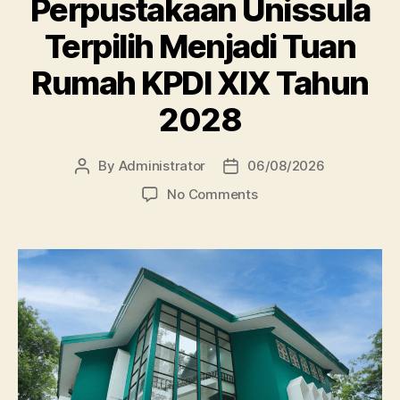
Perpustakaan Unissula
Terpilih Menjadi Tuan
Rumah KPDI XIX Tahun
2028
By
Administrator
06/08/2026
Post
Post
author
date
on
No Comments
Perpustakaan
Unissula
Terpilih
Menjadi
Tuan
Rumah
KPDI
XIX
Tahun
2028