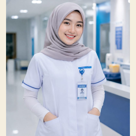
Prestasi
Membanggakan,
100%
Mahasiswanya
Lulus
Uji
Kompetensi
Nasional