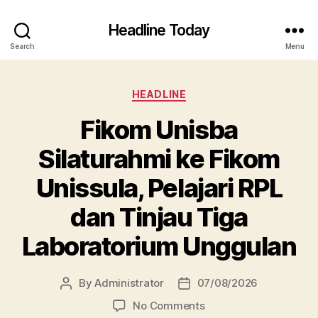
Headline Today
Search
Menu
Categories
HEADLINE
Fikom Unisba
Silaturahmi ke Fikom
Unissula, Pelajari RPL
dan Tinjau Tiga
Laboratorium Unggulan
By
Administrator
07/08/2026
Post
Post
author
date
on
No Comments