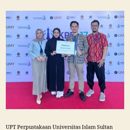
Unissula
Raih
Juara
I
Lomba
Poster
Ilmiah
Nasional
di
KPDI
XVII
UPT Perpustakaan Universitas Islam Sultan