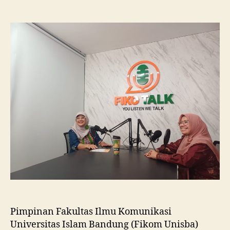
Fikom
Unisba
Silaturahmi
ke
Fikom
Unissula,
Pelajari
RPL
dan
Tinjau
Tiga
Laboratorium
Unggulan
Pimpinan Fakultas Ilmu Komunikasi
Universitas Islam Bandung (Fikom Unisba)