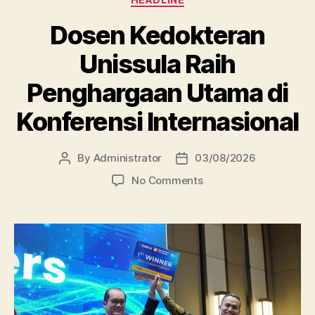
Dosen Kedokteran
Unissula Raih
Penghargaan Utama di
Konferensi Internasional
By
Administrator
03/08/2026
Post
Post
author
date
on
No Comments
Dosen
Kedokteran
Unissula
Raih
Penghargaan
Utama
di
Konferensi