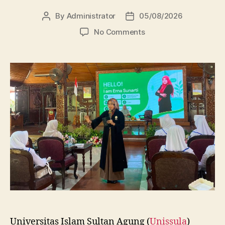
By
Administrator
05/08/2026
Post
Post
author
date
on
No Comments
Dosen
FBSB
Unissula
Bekali
Mahasiswa
Kebidanan
Blora
Etika
dan
Keterampilan
Public
Speaking
Universitas Islam Sultan Agung (
Unissula
)