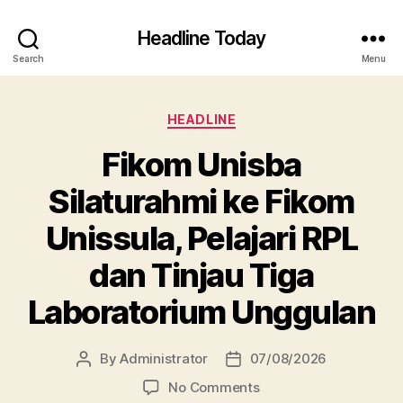
Headline Today
Search
Menu
Categories
HEADLINE
Fikom Unisba
Silaturahmi ke Fikom
Unissula, Pelajari RPL
dan Tinjau Tiga
Laboratorium Unggulan
By
Administrator
07/08/2026
Post
Post
author
date
on
No Comments