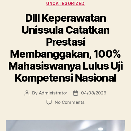
Categories
UNCATEGORIZED
DIII Keperawatan
Unissula Catatkan
Prestasi
Membanggakan, 100%
Mahasiswanya Lulus Uji
Kompetensi Nasional
By
Administrator
04/08/2026
Post
Post
author
date
on
No Comments
DIII
Keperawatan
Unissula
Catatkan