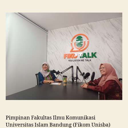
Fikom
Unisba
Silaturahmi
ke
Fikom
Unissula,
Pelajari
RPL
dan
Tinjau
Tiga
Laboratorium
Unggulan
Pimpinan Fakultas Ilmu Komunikasi
Universitas Islam Bandung (Fikom Unisba)