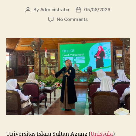
By
Administrator
05/08/2026
Post
Post
author
date
on
No Comments
Dosen
FBSB
Unissula
Bekali
Mahasiswa
Kebidanan
Blora
Etika
dan
Keterampilan
Public
Speaking
Universitas Islam Sultan Agung (
Unissula
)