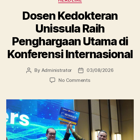
Dosen Kedokteran
Unissula Raih
Penghargaan Utama di
Konferensi Internasional
By
Administrator
03/08/2026
Post
Post
author
date
on
No Comments
Dosen
Kedokteran
Unissula
Raih
Penghargaan
Utama
di
Konferensi