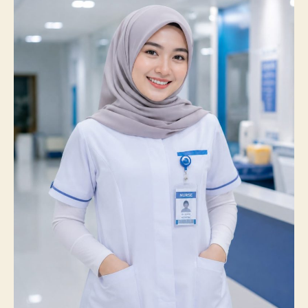
Prestasi
Membanggakan,
100%
Mahasiswanya
Lulus
Uji
Kompetensi
Nasional