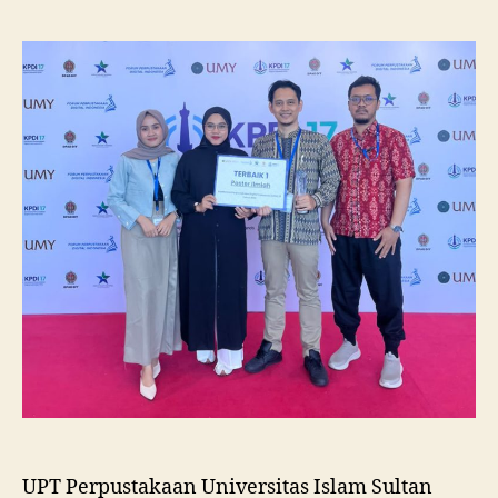
Unissula
Raih
Juara
I
Lomba
Poster
Ilmiah
Nasional
di
KPDI
XVII
UPT Perpustakaan Universitas Islam Sultan