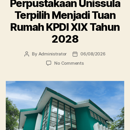
Perpustakaan Unissula
Terpilih Menjadi Tuan
Rumah KPDI XIX Tahun
2028
By
Administrator
06/08/2026
Post
Post
author
date
on
No Comments
Perpustakaan
Unissula
Terpilih
Menjadi
Tuan
Rumah
KPDI
XIX
Tahun
2028