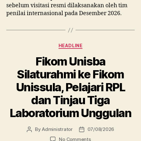
sebelum visitasi resmi dilaksanakan oleh tim
penilai internasional pada Desember 2026.
Categories
HEADLINE
Fikom Unisba
Silaturahmi ke Fikom
Unissula, Pelajari RPL
dan Tinjau Tiga
Laboratorium Unggulan
By
Administrator
07/08/2026
Post
Post
author
date
on
No Comments