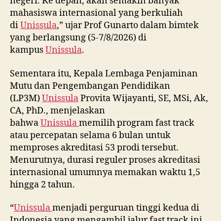
negeri. Ke depan, akan semakin banyak
mahasiswa internasional yang berkuliah
di
Unissula
,” ujar Prof Gunarto dalam bimtek
yang berlangsung (5-7/8/2026) di
kampus
Unissula
.
Sementara itu, Kepala Lembaga Penjaminan
Mutu dan Pengembangan Pendidikan
(LP3M)
Unissula
Provita Wijayanti, SE, MSi, Ak,
CA, PhD., menjelaskan
bahwa
Unissula
memilih program fast track
atau percepatan selama 6 bulan untuk
memproses akreditasi 53 prodi tersebut.
Menurutnya, durasi reguler proses akreditasi
internasional umumnya memakan waktu 1,5
hingga 2 tahun.
“
Unissula
menjadi perguruan tinggi kedua di
Indonesia yang mengambil jalur fast track ini