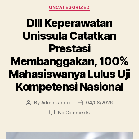
Categories
UNCATEGORIZED
DIII Keperawatan
Unissula Catatkan
Prestasi
Membanggakan, 100%
Mahasiswanya Lulus Uji
Kompetensi Nasional
By
Administrator
04/08/2026
Post
Post
author
date
on
No Comments
DIII
Keperawatan
Unissula