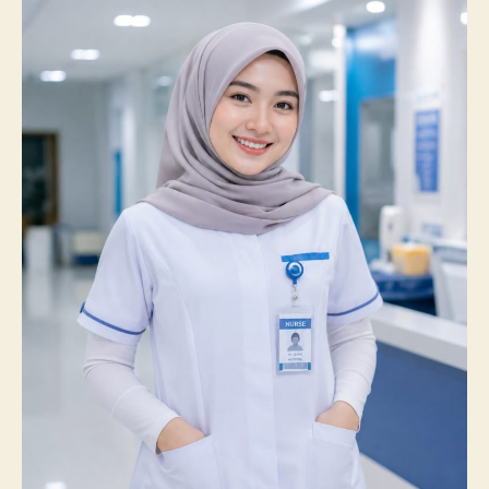
Catatkan
Prestasi
Membanggakan,
100%
Mahasiswanya
Lulus
Uji
Kompetensi
Nasional