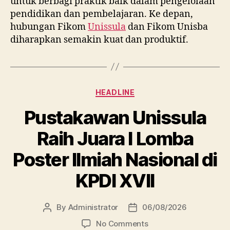
untuk berbagi praktik baik dalam pengelolaan
pendidikan dan pembelajaran. Ke depan,
hubungan Fikom
Unissula
dan Fikom Unisba
diharapkan semakin kuat dan produktif.
Categories
HEADLINE
Pustakawan Unissula
Raih Juara I Lomba
Poster Ilmiah Nasional di
KPDI XVII
By
Administrator
06/08/2026
Post
Post
author
date
on
No Comments