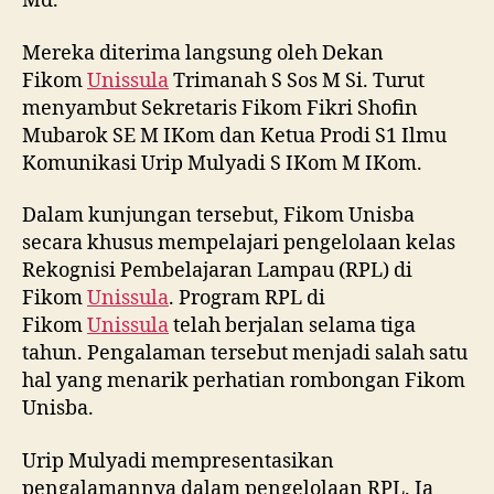
Md.
Mereka diterima langsung oleh Dekan
Fikom
Unissula
Trimanah S Sos M Si. Turut
menyambut Sekretaris Fikom Fikri Shofin
Mubarok SE M IKom dan Ketua Prodi S1 Ilmu
Komunikasi Urip Mulyadi S IKom M IKom.
Dalam kunjungan tersebut, Fikom Unisba
secara khusus mempelajari pengelolaan kelas
Rekognisi Pembelajaran Lampau (RPL) di
Fikom
Unissula
. Program RPL di
Fikom
Unissula
telah berjalan selama tiga
tahun. Pengalaman tersebut menjadi salah satu
hal yang menarik perhatian rombongan Fikom
Unisba.
Urip Mulyadi mempresentasikan
pengalamannya dalam pengelolaan RPL. Ia