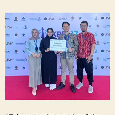
Pustakawan
Unissula
Raih
Juara
I
Lomba
Poster
Ilmiah
Nasional
di
KPDI
XVII