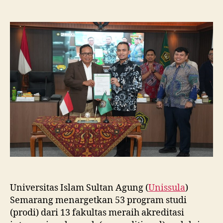
Unissula
Tancap
Gas
Targetkan
53
Prodi
Raih
Akreditasi
Internasional
ACQUIN
Lewat
Jalur
Fast
Track
Universitas Islam Sultan Agung (
Unissula
)
Semarang menargetkan 53 program studi
(prodi) dari 13 fakultas meraih akreditasi