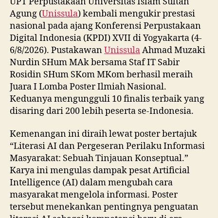
UPT Perpustakaan Universitas Islam Sultan
Agung (
Unissula
) kembali mengukir prestasi
nasional pada ajang Konferensi Perpustakaan
Digital Indonesia (KPDI) XVII di Yogyakarta (4-
6/8/2026). Pustakawan
Unissula
Ahmad Muzaki
Nurdin SHum MAk bersama Staf IT Sabir
Rosidin SHum SKom MKom berhasil meraih
Juara I Lomba Poster Ilmiah Nasional.
Keduanya mengungguli 10 finalis terbaik yang
disaring dari 200 lebih peserta se-Indonesia.
Kemenangan ini diraih lewat poster bertajuk
“Literasi AI dan Pergeseran Perilaku Informasi
Masyarakat: Sebuah Tinjauan Konseptual.”
Karya ini mengulas dampak pesat Artificial
Intelligence (AI) dalam mengubah cara
masyarakat mengelola informasi. Poster
tersebut menekankan pentingnya penguatan