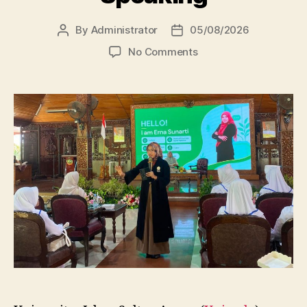
By
Administrator
05/08/2026
Post
Post
author
date
on
No Comments
Dosen
FBSB
Unissula
Bekali
Mahasiswa
Kebidanan
Blora
Etika
dan
Keterampilan
Public
Speaking