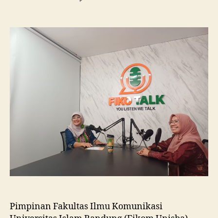
Fikom
Unisba
Silaturahmi
ke
Fikom
Unissula,
Pelajari
RPL
dan
Tinjau
Tiga
Laboratorium
Unggulan
Pimpinan Fakultas Ilmu Komunikasi