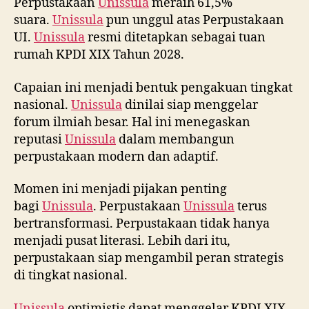
Perpustakaan
Unissula
meraih 61,5%
suara.
Unissula
pun unggul atas Perpustakaan
UI.
Unissula
resmi ditetapkan sebagai tuan
rumah KPDI XIX Tahun 2028.
Capaian ini menjadi bentuk pengakuan tingkat
nasional.
Unissula
dinilai siap menggelar
forum ilmiah besar. Hal ini menegaskan
reputasi
Unissula
dalam membangun
perpustakaan modern dan adaptif.
Momen ini menjadi pijakan penting
bagi
Unissula
. Perpustakaan
Unissula
terus
bertransformasi. Perpustakaan tidak hanya
menjadi pusat literasi. Lebih dari itu,
perpustakaan siap mengambil peran strategis
di tingkat nasional.
Unissula
optimistis dapat menggelar KPDI XIX