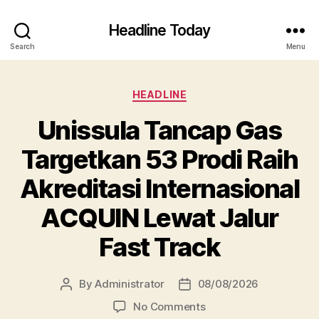
Headline Today
Search
Menu
Categories
HEADLINE
Unissula Tancap Gas
Targetkan 53 Prodi Raih
Akreditasi Internasional
ACQUIN Lewat Jalur
Fast Track
By
Administrator
08/08/2026
Post
Post
author
date
on
No Comments