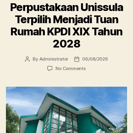
Perpustakaan Unissula
Terpilih Menjadi Tuan
Rumah KPDI XIX Tahun
2028
By
Administrator
06/08/2026
Post
Post
author
date
on
No Comments
Perpustakaan
Unissula
Terpilih
Menjadi
Tuan
Rumah
KPDI
XIX
Tahun