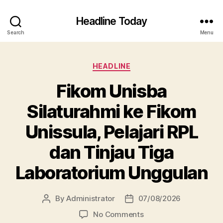
Headline Today
Search
Menu
Categories
HEADLINE
Fikom Unisba
Silaturahmi ke Fikom
Unissula, Pelajari RPL
dan Tinjau Tiga
Laboratorium Unggulan
By
Administrator
07/08/2026
Post
Post
author
date
on
No Comments