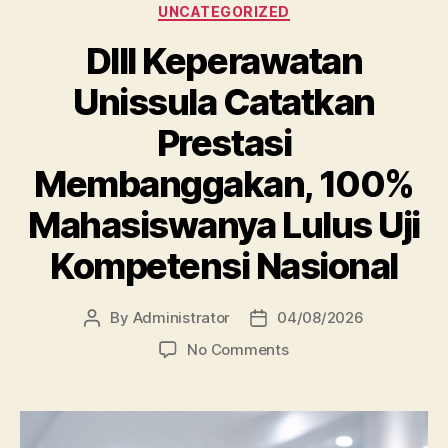
Categories
UNCATEGORIZED
DIII Keperawatan
Unissula Catatkan
Prestasi
Membanggakan, 100%
Mahasiswanya Lulus Uji
Kompetensi Nasional
By
Administrator
04/08/2026
Post
Post
author
date
on
No Comments
DIII
Keperawatan
Unissula
Catatkan