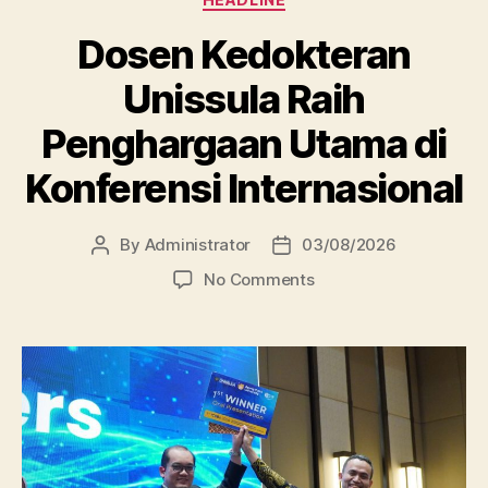
Dosen Kedokteran
Unissula Raih
Penghargaan Utama di
Konferensi Internasional
By
Administrator
03/08/2026
Post
Post
author
date
on
No Comments
Dosen
Kedokteran
Unissula
Raih
Penghargaan
Utama
di
Konferensi