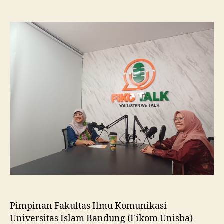
Fikom
Unisba
Silaturahmi
ke
Fikom
Unissula,
Pelajari
RPL
dan
Tinjau
Tiga
Laboratorium
Unggulan
Pimpinan Fakultas Ilmu Komunikasi
Universitas Islam Bandung (Fikom Unisba)