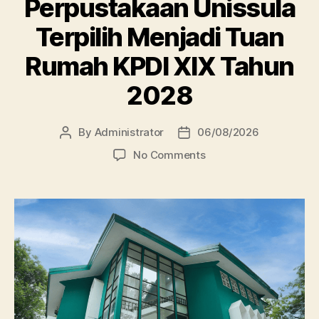
Perpustakaan Unissula
Terpilih Menjadi Tuan
Rumah KPDI XIX Tahun
2028
By
Administrator
06/08/2026
Post
Post
author
date
on
No Comments
Perpustakaan
Unissula
Terpilih
Menjadi
Tuan
Rumah
KPDI
XIX
Tahun
2028