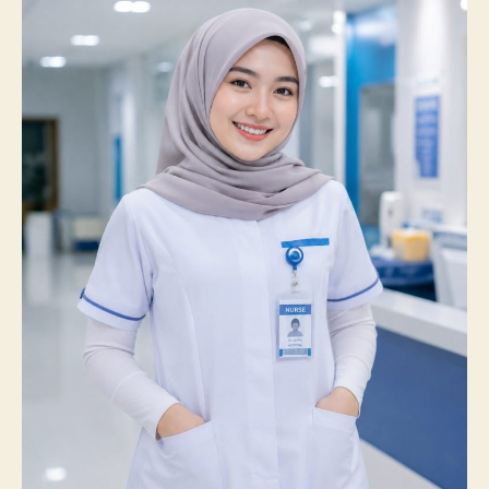
Prestasi
Membanggakan,
100%
Mahasiswanya
Lulus
Uji
Kompetensi
Nasional