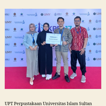
Unissula
Raih
Juara
I
Lomba
Poster
Ilmiah
Nasional
di
KPDI
XVII
UPT Perpustakaan Universitas Islam Sultan