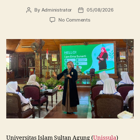
By
Administrator
05/08/2026
Post
Post
author
date
on
No Comments
Dosen
FBSB
Unissula
Bekali
Mahasiswa
Kebidanan
Blora
Etika
dan
Keterampilan
Public
Speaking
Universitas Islam Sultan Agung (
Unissula
)