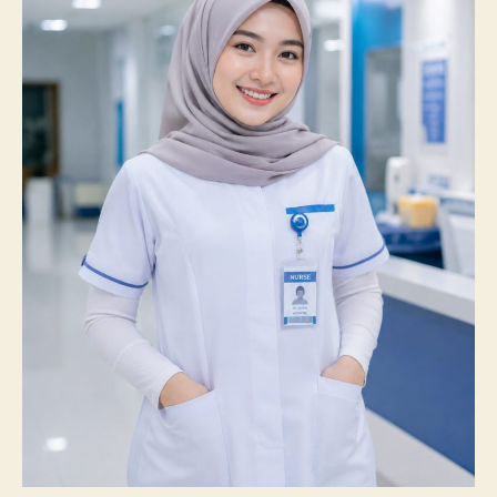
100%
Mahasiswanya
Lulus
Uji
Kompetensi
Nasional