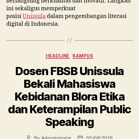
berlangsung berkualitas dan inovatif. Langkah
ini sekaligus memperkuat
posisi
Unissula
dalam pengembangan literasi
digital di Indonesia.
Categories
HEADLINE
KAMPUS
Dosen FBSB Unissula
Bekali Mahasiswa
Kebidanan Blora Etika
dan Keterampilan Public
Speaking
By
Administrator
05/08/2026
Post
Post