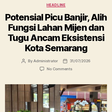
Categories
HEADLINE
Potensial Picu Banjir, Alih
Fungsi Lahan Mijen dan
Tugu Ancam Eksistensi
Kota Semarang
By
Administrator
31/07/2026
Post
Post
author
date
on
No Comments
Potensial
Picu
Banjir,
Alih
Fungsi
Lahan
Mijen