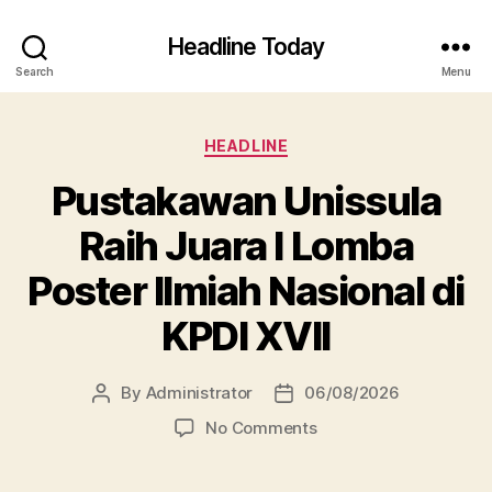
Headline Today
Search
Menu
Categories
HEADLINE
Pustakawan Unissula
Raih Juara I Lomba
Poster Ilmiah Nasional di
KPDI XVII
By
Administrator
06/08/2026
Post
Post
author
date
on
No Comments
Pustakawan
Unissula