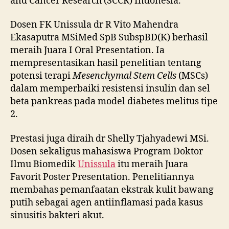
and Cancer Research (SCCR) Indonesia.
Dosen FK Unissula dr R Vito Mahendra
Ekasaputra MSiMed SpB SubspBD(K) berhasil
meraih Juara I Oral Presentation. Ia
mempresentasikan hasil penelitian tentang
potensi terapi
Mesenchymal Stem Cells
(MSCs)
dalam memperbaiki resistensi insulin dan sel
beta pankreas pada model diabetes melitus tipe
2.
Prestasi juga diraih dr Shelly Tjahyadewi MSi.
Dosen sekaligus mahasiswa Program Doktor
Ilmu Biomedik
Unissula
itu meraih Juara
Favorit Poster Presentation. Penelitiannya
membahas pemanfaatan ekstrak kulit bawang
putih sebagai agen antiinflamasi pada kasus
sinusitis bakteri akut.