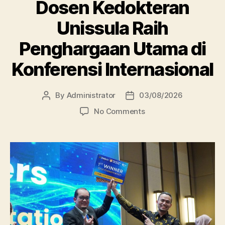
Dosen Kedokteran
Unissula Raih
Penghargaan Utama di
Konferensi Internasional
By
Administrator
03/08/2026
Post
Post
author
date
on
No Comments
Dosen
Kedokteran
Unissula
Raih
Penghargaan
Utama
di
Konferensi
Internasional