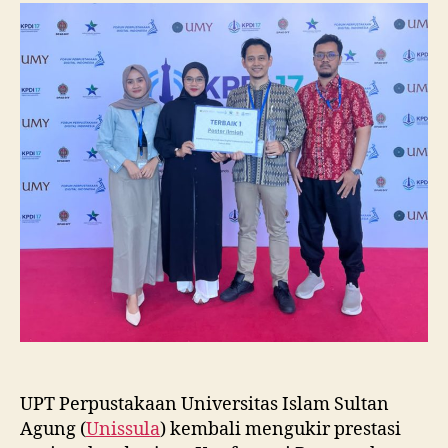
Raih
Juara
I
Lomba
Poster
Ilmiah
Nasional
di
KPDI
XVII
UPT Perpustakaan Universitas Islam Sultan
Agung (
Unissula
) kembali mengukir prestasi