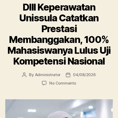
DIII Keperawatan
Unissula Catatkan
Prestasi
Membanggakan, 100%
Mahasiswanya Lulus Uji
Kompetensi Nasional
By
Administrator
04/08/2026
Post
Post
author
date
on
No Comments
DIII
Keperawatan
Unissula
Catatkan
Prestasi
Membanggakan,