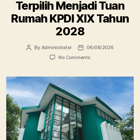
Terpilih Menjadi Tuan
Rumah KPDI XIX Tahun
2028
By
Administrator
06/08/2026
Post
Post
author
date
on
No Comments
Perpustakaan
Unissula
Terpilih
Menjadi
Tuan
Rumah
KPDI
XIX
Tahun
2028