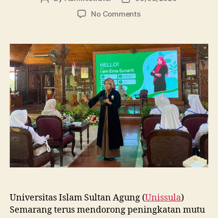
author
date
on
No Comments
Dosen
FBSB
Unissula
Bekali
Mahasiswa
Kebidanan
Blora
Etika
dan
Keterampilan
Public
Speaking
Universitas Islam Sultan Agung (
Unissula
)
Semarang terus mendorong peningkatan mutu