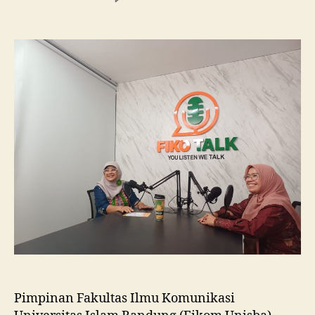
Fikom
Unisba
Silaturahmi
ke
Fikom
Unissula,
Pelajari
RPL
dan
Tinjau
Tiga
Laboratorium
Unggulan
Pimpinan Fakultas Ilmu Komunikasi