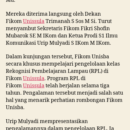
Md.
Mereka diterima langsung oleh Dekan
Fikom
Unissula
Trimanah S Sos M Si. Turut
menyambut Sekretaris Fikom Fikri Shofin
Mubarok SE M IKom dan Ketua Prodi S1 Ilmu
Komunikasi Urip Mulyadi S IKom M IKom.
Dalam kunjungan tersebut, Fikom Unisba
secara khusus mempelajari pengelolaan kelas
Rekognisi Pembelajaran Lampau (RPL) di
Fikom
Unissula
. Program RPL di
Fikom
Unissula
telah berjalan selama tiga
tahun. Pengalaman tersebut menjadi salah satu
hal yang menarik perhatian rombongan Fikom
Unisba.
Urip Mulyadi mempresentasikan
pengalamannya dalam pengelolaan RPL. Ia