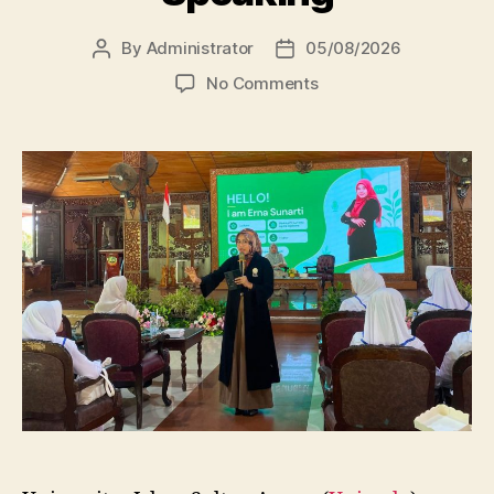
By
Administrator
05/08/2026
Post
Post
author
date
on
No Comments
Dosen
FBSB
Unissula
Bekali
Mahasiswa
Kebidanan
Blora
Etika
dan
Keterampilan
Public
Speaking