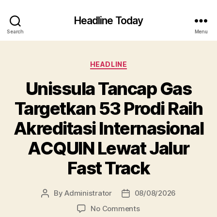
Headline Today
Search
Menu
Categories
HEADLINE
Unissula Tancap Gas
Targetkan 53 Prodi Raih
Akreditasi Internasional
ACQUIN Lewat Jalur
Fast Track
By
Administrator
08/08/2026
Post
Post
author
date
on
No Comments