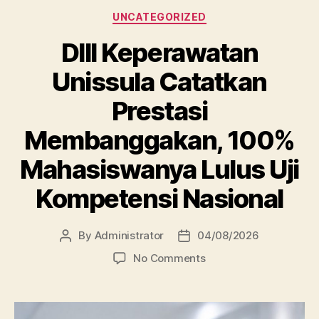
Categories
UNCATEGORIZED
DIII Keperawatan
Unissula Catatkan
Prestasi
Membanggakan, 100%
Mahasiswanya Lulus Uji
Kompetensi Nasional
By
Administrator
04/08/2026
Post
Post
author
date
on
No Comments
DIII
Keperawatan
Unissula