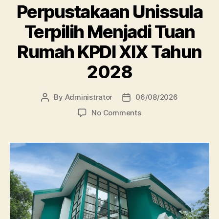
Perpustakaan Unissula
Terpilih Menjadi Tuan
Rumah KPDI XIX Tahun
2028
By
Administrator
06/08/2026
Post
Post
author
date
on
No Comments
Perpustakaan
Unissula
Terpilih
Menjadi
Tuan
Rumah
KPDI
XIX
Tahun