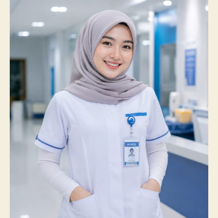
Catatkan
Prestasi
Membanggakan,
100%
Mahasiswanya
Lulus
Uji
Kompetensi
Nasional