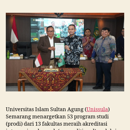
Unissula
Tancap
Gas
Targetkan
53
Prodi
Raih
Akreditasi
Internasional
ACQUIN
Lewat
Jalur
Fast
Track
Universitas Islam Sultan Agung (
Unissula
)
Semarang menargetkan 53 program studi
(prodi) dari 13 fakultas meraih akreditasi