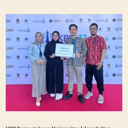
Pustakawan
Unissula
Raih
Juara
I
Lomba
Poster
Ilmiah
Nasional
di
KPDI
XVII