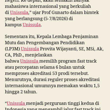
negeri. Ke depan, akan semakin banyak
mahasiswa internasional yang berkuliah
di
Unissula
,” ujar Prof Gunarto dalam bimtek
yang berlangsung (5-7/8/2026) di
kampus
Unissula
.
Sementara itu, Kepala Lembaga Penjaminan
Mutu dan Pengembangan Pendidikan
(LP3M)
Unissula
Provita Wijayanti, SE, MSi, Ak,
CA, PhD., menjelaskan
bahwa
Unissula
memilih program fast track
atau percepatan selama 6 bulan untuk
memproses akreditasi 53 prodi tersebut.
Menurutnya, durasi reguler proses akreditasi
internasional umumnya memakan waktu 1,5
hingga 2 tahun.
“
Unissula
menjadi perguruan tinggi kedua di
Indonesia yang mengambil jalur fast track ini