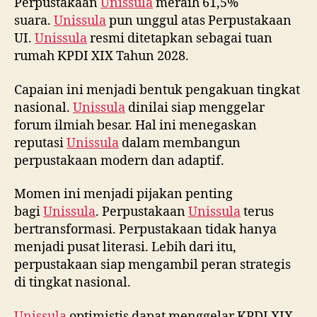
Perpustakaan
Unissula
meraih 61,5%
suara.
Unissula
pun unggul atas Perpustakaan
UI.
Unissula
resmi ditetapkan sebagai tuan
rumah KPDI XIX Tahun 2028.
Capaian ini menjadi bentuk pengakuan tingkat
nasional.
Unissula
dinilai siap menggelar
forum ilmiah besar. Hal ini menegaskan
reputasi
Unissula
dalam membangun
perpustakaan modern dan adaptif.
Momen ini menjadi pijakan penting
bagi
Unissula
. Perpustakaan
Unissula
terus
bertransformasi. Perpustakaan tidak hanya
menjadi pusat literasi. Lebih dari itu,
perpustakaan siap mengambil peran strategis
di tingkat nasional.
Unissula
optimistis dapat menggelar KPDI XIX