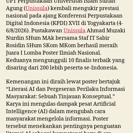
UPT Perpustakaan Universitas Islam Sultan
Agung (
Unissula
) kembali mengukir prestasi
nasional pada ajang Konferensi Perpustakaan
Digital Indonesia (KPDI) XVII di Yogyakarta (4-
6/8/2026). Pustakawan
Unissula
Ahmad Muzaki
Nurdin SHum MAk bersama Staf IT Sabir
Rosidin SHum SKom MKom berhasil meraih
Juara I Lomba Poster Ilmiah Nasional.
Keduanya mengungguli 10 finalis terbaik yang
disaring dari 200 lebih peserta se-Indonesia.
Kemenangan ini diraih lewat poster bertajuk
“Literasi AI dan Pergeseran Perilaku Informasi
Masyarakat: Sebuah Tinjauan Konseptual.”
Karya ini mengulas dampak pesat Artificial
Intelligence (AI) dalam mengubah cara
masyarakat mengelola informasi. Poster
tersebut menekankan pentingnya penguatan