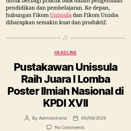
untuk berbagi praktik baik dalam pengelolaan
pendidikan dan pembelajaran. Ke depan,
hubungan Fikom
Unissula
dan Fikom Unisba
diharapkan semakin kuat dan produktif.
Categories
HEADLINE
Pustakawan Unissula
Raih Juara I Lomba
Poster Ilmiah Nasional di
KPDI XVII
By
Administrator
06/08/2026
Post
Post
author
date
on
No Comments