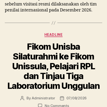
sebelum visitasi resmi dilaksanakan oleh tim
penilai internasional pada Desember 2026.
Categories
HEADLINE
Fikom Unisba
Silaturahmi ke Fikom
Unissula, Pelajari RPL
dan Tinjau Tiga
Laboratorium Unggulan
By
Administrator
07/08/2026
Post
Post
author
date
on
No Comments