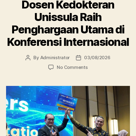
Dosen Kedokteran
Unissula Raih
Penghargaan Utama di
Konferensi Internasional
By
Administrator
03/08/2026
Post
Post
author
date
on
No Comments
Dosen
Kedokteran
Unissula
Raih
Penghargaan
Utama
di
Konferensi
Internasional