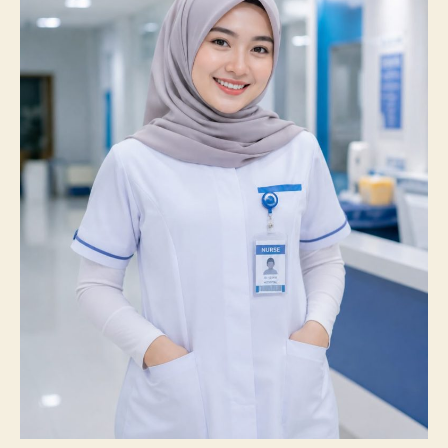
100%
Mahasiswanya
Lulus
Uji
Kompetensi
Nasional