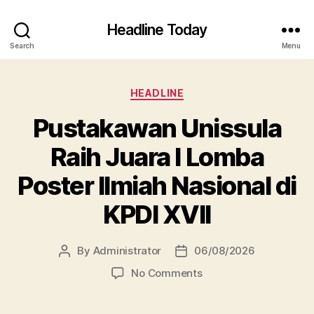
Headline Today
Search
Menu
Categories
HEADLINE
Pustakawan Unissula
Raih Juara I Lomba
Poster Ilmiah Nasional di
KPDI XVII
By
Administrator
06/08/2026
Post
Post
author
date
on
No Comments
Pustakawan
Unissula