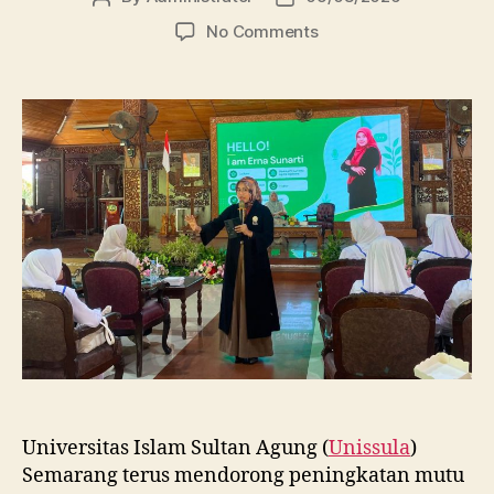
author
date
on
No Comments
Dosen
FBSB
Unissula
Bekali
Mahasiswa
Kebidanan
Blora
Etika
dan
Keterampilan
Public
Speaking
Universitas Islam Sultan Agung (
Unissula
)
Semarang terus mendorong peningkatan mutu