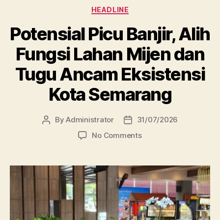
Categories
HEADLINE
Potensial Picu Banjir, Alih
Fungsi Lahan Mijen dan
Tugu Ancam Eksistensi
Kota Semarang
By
Administrator
31/07/2026
Post
Post
author
date
on
No Comments
Potensial
Picu
Banjir,
Alih
Fungsi
Lahan
Mijen