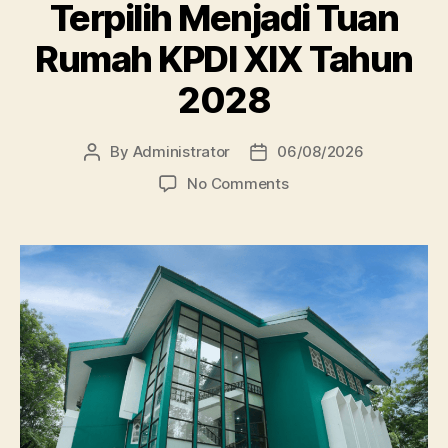
Terpilih Menjadi Tuan
Rumah KPDI XIX Tahun
2028
By
Administrator
06/08/2026
Post
Post
author
date
on
No Comments
Perpustakaan
Unissula
Terpilih
Menjadi
Tuan
Rumah
KPDI
XIX
Tahun
2028