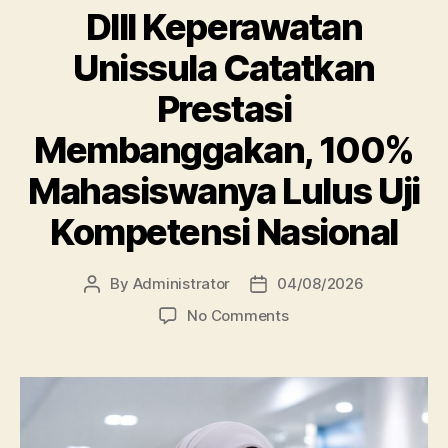
DIII Keperawatan
Unissula Catatkan
Prestasi
Membanggakan, 100%
Mahasiswanya Lulus Uji
Kompetensi Nasional
By
Administrator
04/08/2026
Post
Post
author
date
on
No Comments
DIII
Keperawatan
Unissula
Catatkan
Prestasi
Membanggakan,