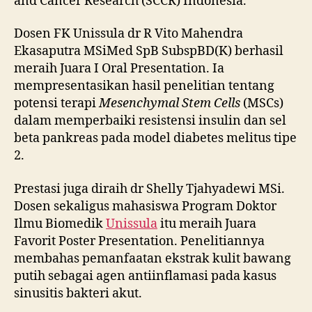
and Cancer Research (SCCR) Indonesia.
Dosen FK Unissula dr R Vito Mahendra
Ekasaputra MSiMed SpB SubspBD(K) berhasil
meraih Juara I Oral Presentation. Ia
mempresentasikan hasil penelitian tentang
potensi terapi
Mesenchymal Stem Cells
(MSCs)
dalam memperbaiki resistensi insulin dan sel
beta pankreas pada model diabetes melitus tipe
2.
Prestasi juga diraih dr Shelly Tjahyadewi MSi.
Dosen sekaligus mahasiswa Program Doktor
Ilmu Biomedik
Unissula
itu meraih Juara
Favorit Poster Presentation. Penelitiannya
membahas pemanfaatan ekstrak kulit bawang
putih sebagai agen antiinflamasi pada kasus
sinusitis bakteri akut.