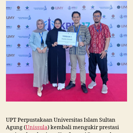
Raih
Juara
I
Lomba
Poster
Ilmiah
Nasional
di
KPDI
XVII
UPT Perpustakaan Universitas Islam Sultan
Agung (
Unissula
) kembali mengukir prestasi