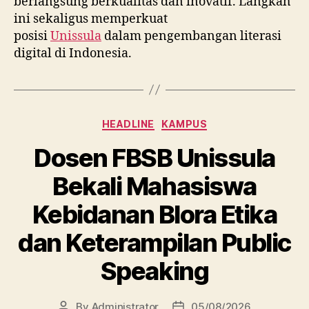
berlangsung berkualitas dan inovatif. Langkah
ini sekaligus memperkuat
posisi
Unissula
dalam pengembangan literasi
digital di Indonesia.
Categories
HEADLINE
KAMPUS
Dosen FBSB Unissula
Bekali Mahasiswa
Kebidanan Blora Etika
dan Keterampilan Public
Speaking
By
Administrator
05/08/2026
Post
Post