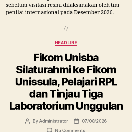
sebelum visitasi resmi dilaksanakan oleh tim
penilai internasional pada Desember 2026.
Categories
HEADLINE
Fikom Unisba
Silaturahmi ke Fikom
Unissula, Pelajari RPL
dan Tinjau Tiga
Laboratorium Unggulan
By
Administrator
07/08/2026
Post
Post
author
date
on
No Comments