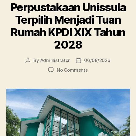
Perpustakaan Unissula
Terpilih Menjadi Tuan
Rumah KPDI XIX Tahun
2028
By
Administrator
06/08/2026
Post
Post
author
date
on
No Comments
Perpustakaan
Unissula
Terpilih
Menjadi
Tuan
Rumah
KPDI
XIX
Tahun