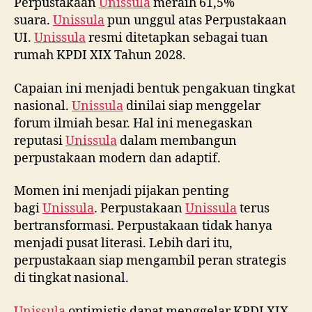
Perpustakaan
Unissula
meraih 61,5%
suara.
Unissula
pun unggul atas Perpustakaan
UI.
Unissula
resmi ditetapkan sebagai tuan
rumah KPDI XIX Tahun 2028.
Capaian ini menjadi bentuk pengakuan tingkat
nasional.
Unissula
dinilai siap menggelar
forum ilmiah besar. Hal ini menegaskan
reputasi
Unissula
dalam membangun
perpustakaan modern dan adaptif.
Momen ini menjadi pijakan penting
bagi
Unissula
. Perpustakaan
Unissula
terus
bertransformasi. Perpustakaan tidak hanya
menjadi pusat literasi. Lebih dari itu,
perpustakaan siap mengambil peran strategis
di tingkat nasional.
Unissula
optimistis dapat menggelar KPDI XIX