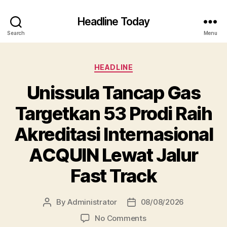
Headline Today
Search
Menu
Categories
HEADLINE
Unissula Tancap Gas
Targetkan 53 Prodi Raih
Akreditasi Internasional
ACQUIN Lewat Jalur
Fast Track
By
Administrator
08/08/2026
Post
Post
author
date
on
No Comments