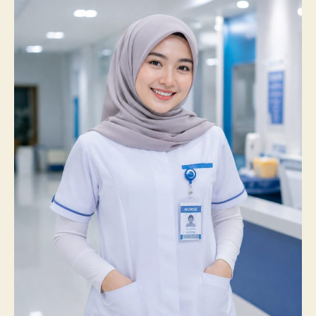
Catatkan
Prestasi
Membanggakan,
100%
Mahasiswanya
Lulus
Uji
Kompetensi
Nasional