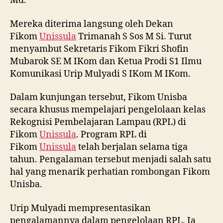
Md.
Mereka diterima langsung oleh Dekan
Fikom
Unissula
Trimanah S Sos M Si. Turut
menyambut Sekretaris Fikom Fikri Shofin
Mubarok SE M IKom dan Ketua Prodi S1 Ilmu
Komunikasi Urip Mulyadi S IKom M IKom.
Dalam kunjungan tersebut, Fikom Unisba
secara khusus mempelajari pengelolaan kelas
Rekognisi Pembelajaran Lampau (RPL) di
Fikom
Unissula
. Program RPL di
Fikom
Unissula
telah berjalan selama tiga
tahun. Pengalaman tersebut menjadi salah satu
hal yang menarik perhatian rombongan Fikom
Unisba.
Urip Mulyadi mempresentasikan
pengalamannya dalam pengelolaan RPL. Ia