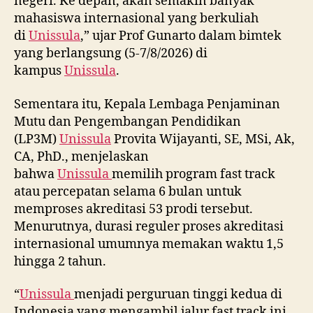
negeri. Ke depan, akan semakin banyak
mahasiswa internasional yang berkuliah
di
Unissula
,” ujar Prof Gunarto dalam bimtek
yang berlangsung (5-7/8/2026) di
kampus
Unissula
.
Sementara itu, Kepala Lembaga Penjaminan
Mutu dan Pengembangan Pendidikan
(LP3M)
Unissula
Provita Wijayanti, SE, MSi, Ak,
CA, PhD., menjelaskan
bahwa
Unissula
memilih program fast track
atau percepatan selama 6 bulan untuk
memproses akreditasi 53 prodi tersebut.
Menurutnya, durasi reguler proses akreditasi
internasional umumnya memakan waktu 1,5
hingga 2 tahun.
“
Unissula
menjadi perguruan tinggi kedua di
Indonesia yang mengambil jalur fast track ini