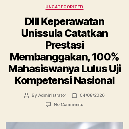
Categories
UNCATEGORIZED
DIII Keperawatan
Unissula Catatkan
Prestasi
Membanggakan, 100%
Mahasiswanya Lulus Uji
Kompetensi Nasional
By
Administrator
04/08/2026
Post
Post
author
date
on
No Comments
DIII
Keperawatan
Unissula