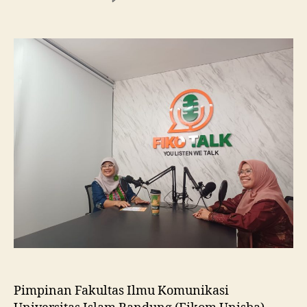
Fikom
Unisba
Silaturahmi
ke
Fikom
Unissula,
Pelajari
RPL
dan
Tinjau
Tiga
Laboratorium
Unggulan
Pimpinan Fakultas Ilmu Komunikasi