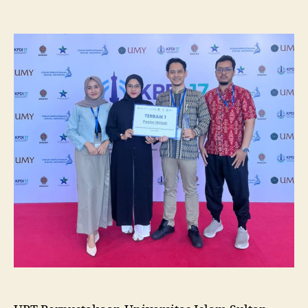
Pustakawan
Unissula
Raih
Juara
I
Lomba
Poster
Ilmiah
Nasional
di
KPDI
XVII