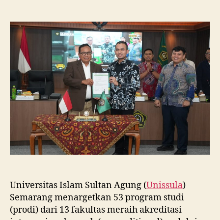
Unissula
Tancap
Gas
Targetkan
53
Prodi
Raih
Akreditasi
Internasional
ACQUIN
Lewat
Jalur
Fast
Track
Universitas Islam Sultan Agung (
Unissula
)
Semarang menargetkan 53 program studi
(prodi) dari 13 fakultas meraih akreditasi