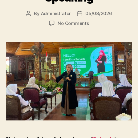
By
Administrator
05/08/2026
Post
Post
author
date
on
No Comments
Dosen
FBSB
Unissula
Bekali
Mahasiswa
Kebidanan
Blora
Etika
dan
Keterampilan
Public
Speaking