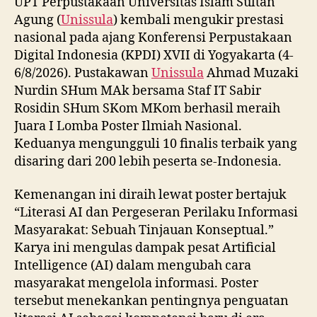
UPT Perpustakaan Universitas Islam Sultan
Agung (
Unissula
) kembali mengukir prestasi
nasional pada ajang Konferensi Perpustakaan
Digital Indonesia (KPDI) XVII di Yogyakarta (4-
6/8/2026). Pustakawan
Unissula
Ahmad Muzaki
Nurdin SHum MAk bersama Staf IT Sabir
Rosidin SHum SKom MKom berhasil meraih
Juara I Lomba Poster Ilmiah Nasional.
Keduanya mengungguli 10 finalis terbaik yang
disaring dari 200 lebih peserta se-Indonesia.
Kemenangan ini diraih lewat poster bertajuk
“Literasi AI dan Pergeseran Perilaku Informasi
Masyarakat: Sebuah Tinjauan Konseptual.”
Karya ini mengulas dampak pesat Artificial
Intelligence (AI) dalam mengubah cara
masyarakat mengelola informasi. Poster
tersebut menekankan pentingnya penguatan