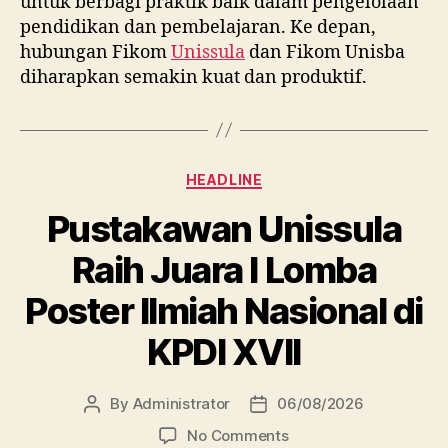
untuk berbagi praktik baik dalam pengelolaan
pendidikan dan pembelajaran. Ke depan,
hubungan Fikom
Unissula
dan Fikom Unisba
diharapkan semakin kuat dan produktif.
Categories
HEADLINE
Pustakawan Unissula
Raih Juara I Lomba
Poster Ilmiah Nasional di
KPDI XVII
By
Administrator
06/08/2026
Post
Post
author
date
on
No Comments