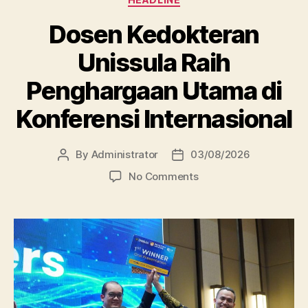
Dosen Kedokteran
Unissula Raih
Penghargaan Utama di
Konferensi Internasional
By
Administrator
03/08/2026
Post
Post
author
date
on
No Comments
Dosen
Kedokteran
Unissula
Raih
Penghargaan
Utama
di
Konferensi