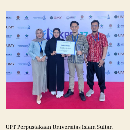
Unissula
Raih
Juara
I
Lomba
Poster
Ilmiah
Nasional
di
KPDI
XVII
UPT Perpustakaan Universitas Islam Sultan