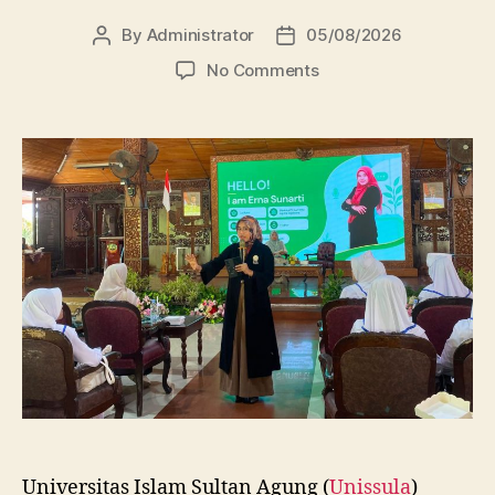
By
Administrator
05/08/2026
Post
Post
author
date
on
No Comments
Dosen
FBSB
Unissula
Bekali
Mahasiswa
Kebidanan
Blora
Etika
dan
Keterampilan
Public
Speaking
Universitas Islam Sultan Agung (
Unissula
)