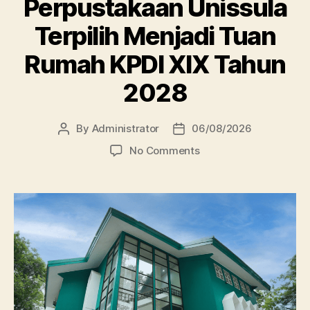
Perpustakaan Unissula
Terpilih Menjadi Tuan
Rumah KPDI XIX Tahun
2028
By
Administrator
06/08/2026
Post
Post
author
date
on
No Comments
Perpustakaan
Unissula
Terpilih
Menjadi
Tuan
Rumah
KPDI
XIX
Tahun
2028