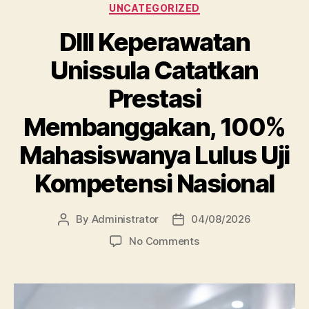
Categories
UNCATEGORIZED
DIII Keperawatan
Unissula Catatkan
Prestasi
Membanggakan, 100%
Mahasiswanya Lulus Uji
Kompetensi Nasional
By
Administrator
04/08/2026
Post
Post
author
date
on
No Comments
DIII
Keperawatan
Unissula
Catatkan