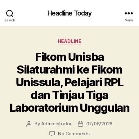
Headline Today
Search
Menu
Categories
HEADLINE
Fikom Unisba
Silaturahmi ke Fikom
Unissula, Pelajari RPL
dan Tinjau Tiga
Laboratorium Unggulan
By
Administrator
07/08/2026
Post
Post
author
date
on
No Comments