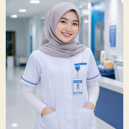
Prestasi
Membanggakan,
100%
Mahasiswanya
Lulus
Uji
Kompetensi
Nasional