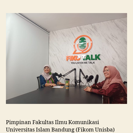
Fikom
Unisba
Silaturahmi
ke
Fikom
Unissula,
Pelajari
RPL
dan
Tinjau
Tiga
Laboratorium
Unggulan
Pimpinan Fakultas Ilmu Komunikasi
Universitas Islam Bandung (Fikom Unisba)