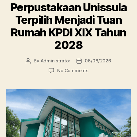
Perpustakaan Unissula
Terpilih Menjadi Tuan
Rumah KPDI XIX Tahun
2028
By
Administrator
06/08/2026
Post
Post
author
date
on
No Comments
Perpustakaan
Unissula
Terpilih
Menjadi
Tuan
Rumah
KPDI
XIX
Tahun