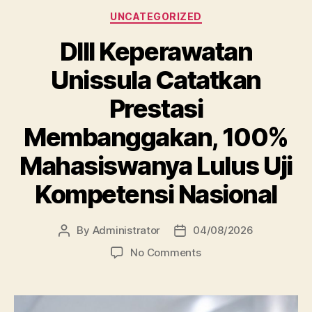
Categories
UNCATEGORIZED
DIII Keperawatan
Unissula Catatkan
Prestasi
Membanggakan, 100%
Mahasiswanya Lulus Uji
Kompetensi Nasional
By
Administrator
04/08/2026
Post
Post
author
date
on
No Comments
DIII
Keperawatan
Unissula