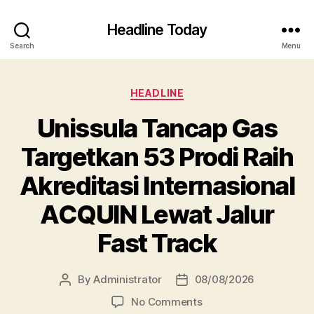
Headline Today
Search
Menu
Categories
HEADLINE
Unissula Tancap Gas
Targetkan 53 Prodi Raih
Akreditasi Internasional
ACQUIN Lewat Jalur
Fast Track
By
Administrator
08/08/2026
Post
Post
author
date
on
No Comments