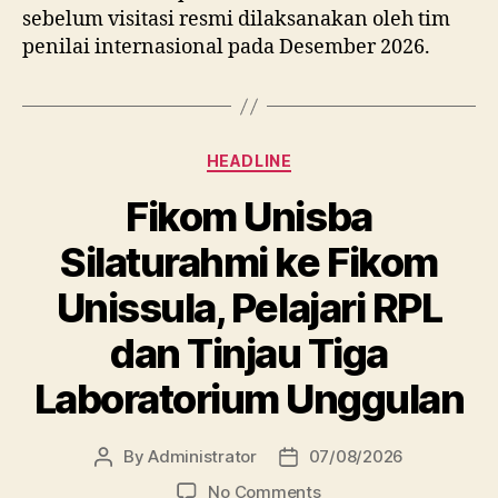
sebelum visitasi resmi dilaksanakan oleh tim
penilai internasional pada Desember 2026.
Categories
HEADLINE
Fikom Unisba
Silaturahmi ke Fikom
Unissula, Pelajari RPL
dan Tinjau Tiga
Laboratorium Unggulan
By
Administrator
07/08/2026
Post
Post
author
date
on
No Comments