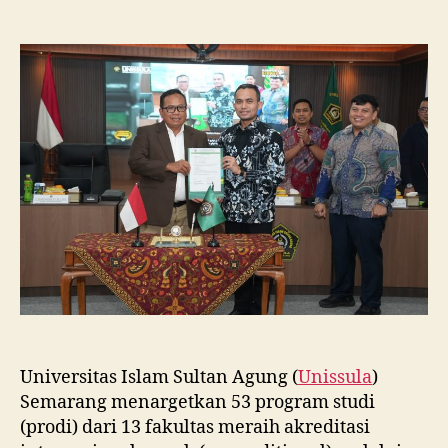
Unissula
Tancap
Gas
Targetkan
53
Prodi
Raih
Akreditasi
Internasional
ACQUIN
Lewat
Jalur
Fast
Track
Universitas Islam Sultan Agung (
Unissula
)
Semarang menargetkan 53 program studi
(prodi) dari 13 fakultas meraih akreditasi