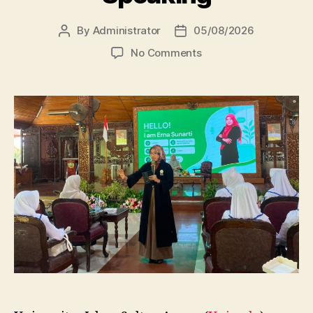
By
Administrator
05/08/2026
Post
Post
author
date
on
No Comments
Dosen
FBSB
Unissula
Bekali
Mahasiswa
Kebidanan
Blora
Etika
dan
Keterampilan
Public
Speaking