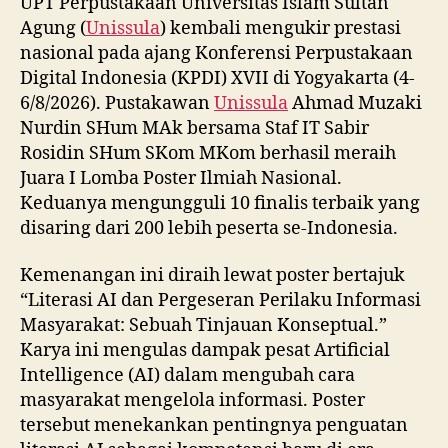
UPT Perpustakaan Universitas Islam Sultan
Agung (
Unissula
) kembali mengukir prestasi
nasional pada ajang Konferensi Perpustakaan
Digital Indonesia (KPDI) XVII di Yogyakarta (4-
6/8/2026). Pustakawan
Unissula
Ahmad Muzaki
Nurdin SHum MAk bersama Staf IT Sabir
Rosidin SHum SKom MKom berhasil meraih
Juara I Lomba Poster Ilmiah Nasional.
Keduanya mengungguli 10 finalis terbaik yang
disaring dari 200 lebih peserta se-Indonesia.
Kemenangan ini diraih lewat poster bertajuk
“Literasi AI dan Pergeseran Perilaku Informasi
Masyarakat: Sebuah Tinjauan Konseptual.”
Karya ini mengulas dampak pesat Artificial
Intelligence (AI) dalam mengubah cara
masyarakat mengelola informasi. Poster
tersebut menekankan pentingnya penguatan