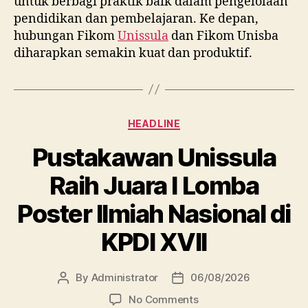
untuk berbagi praktik baik dalam pengelolaan
pendidikan dan pembelajaran. Ke depan,
hubungan Fikom
Unissula
dan Fikom Unisba
diharapkan semakin kuat dan produktif.
Categories
HEADLINE
Pustakawan Unissula
Raih Juara I Lomba
Poster Ilmiah Nasional di
KPDI XVII
By
Administrator
06/08/2026
Post
Post
author
date
on
No Comments