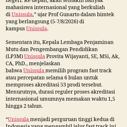
negeri. Ke depan, akan semakin banyak
mahasiswa internasional yang berkuliah
di
Unissula
,” ujar Prof Gunarto dalam bimtek
yang berlangsung (5-7/8/2026) di
kampus
Unissula
.
Sementara itu, Kepala Lembaga Penjaminan
Mutu dan Pengembangan Pendidikan
(LP3M)
Unissula
Provita Wijayanti, SE, MSi, Ak,
CA, PhD., menjelaskan
bahwa
Unissula
memilih program fast track
atau percepatan selama 6 bulan untuk
memproses akreditasi 53 prodi tersebut.
Menurutnya, durasi reguler proses akreditasi
internasional umumnya memakan waktu 1,5
hingga 2 tahun.
“
Unissula
menjadi perguruan tinggi kedua di
Indonesia yang mengambil jalur fast track ini