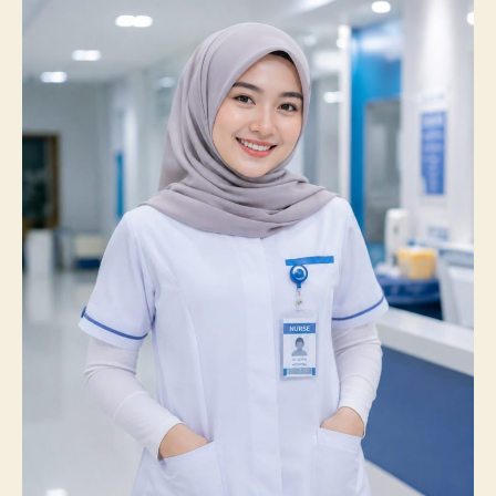
Catatkan
Prestasi
Membanggakan,
100%
Mahasiswanya
Lulus
Uji
Kompetensi
Nasional