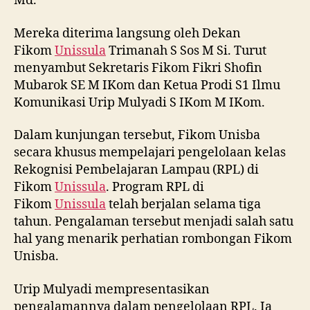
Md.
Mereka diterima langsung oleh Dekan
Fikom
Unissula
Trimanah S Sos M Si. Turut
menyambut Sekretaris Fikom Fikri Shofin
Mubarok SE M IKom dan Ketua Prodi S1 Ilmu
Komunikasi Urip Mulyadi S IKom M IKom.
Dalam kunjungan tersebut, Fikom Unisba
secara khusus mempelajari pengelolaan kelas
Rekognisi Pembelajaran Lampau (RPL) di
Fikom
Unissula
. Program RPL di
Fikom
Unissula
telah berjalan selama tiga
tahun. Pengalaman tersebut menjadi salah satu
hal yang menarik perhatian rombongan Fikom
Unisba.
Urip Mulyadi mempresentasikan
pengalamannya dalam pengelolaan RPL. Ia