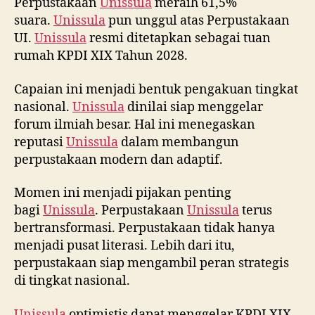
Perpustakaan
Unissula
meraih 61,5%
suara.
Unissula
pun unggul atas Perpustakaan
UI.
Unissula
resmi ditetapkan sebagai tuan
rumah KPDI XIX Tahun 2028.
Capaian ini menjadi bentuk pengakuan tingkat
nasional.
Unissula
dinilai siap menggelar
forum ilmiah besar. Hal ini menegaskan
reputasi
Unissula
dalam membangun
perpustakaan modern dan adaptif.
Momen ini menjadi pijakan penting
bagi
Unissula
. Perpustakaan
Unissula
terus
bertransformasi. Perpustakaan tidak hanya
menjadi pusat literasi. Lebih dari itu,
perpustakaan siap mengambil peran strategis
di tingkat nasional.
Unissula
optimistis dapat menggelar KPDI XIX