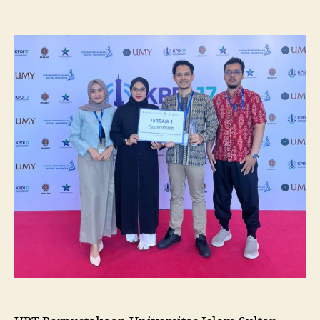
Pustakawan
Unissula
Raih
Juara
I
Lomba
Poster
Ilmiah
Nasional
di
KPDI
XVII