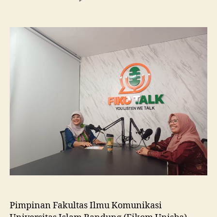
Fikom
Unisba
Silaturahmi
ke
Fikom
Unissula,
Pelajari
RPL
dan
Tinjau
Tiga
Laboratorium
Unggulan
Pimpinan Fakultas Ilmu Komunikasi