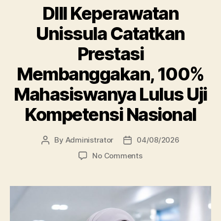
DIII Keperawatan
Unissula Catatkan
Prestasi
Membanggakan, 100%
Mahasiswanya Lulus Uji
Kompetensi Nasional
By
Administrator
04/08/2026
Post
Post
author
date
on
No Comments
DIII
Keperawatan
Unissula
Catatkan
Prestasi
Membanggakan,