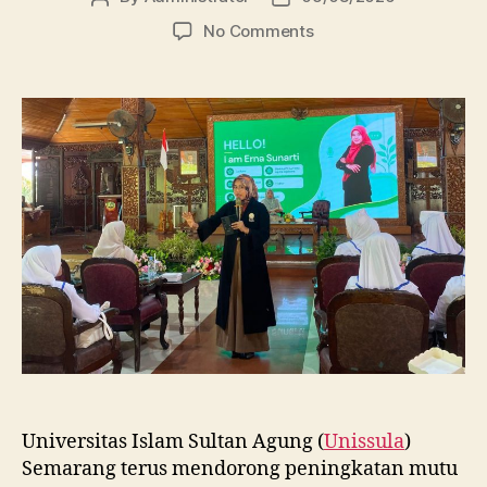
author
date
on
No Comments
Dosen
FBSB
Unissula
Bekali
Mahasiswa
Kebidanan
Blora
Etika
dan
Keterampilan
Public
Speaking
Universitas Islam Sultan Agung (
Unissula
)
Semarang terus mendorong peningkatan mutu