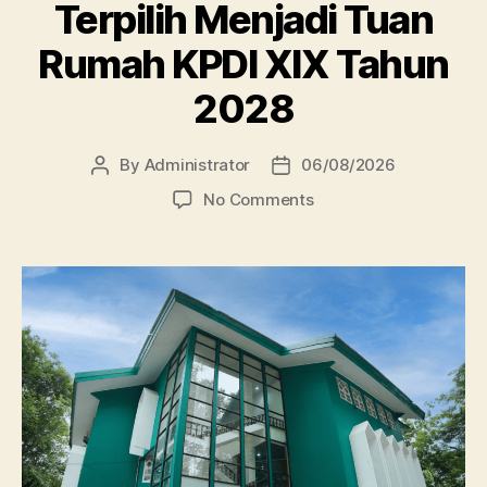
Terpilih Menjadi Tuan
Rumah KPDI XIX Tahun
2028
By
Administrator
06/08/2026
Post
Post
author
date
on
No Comments
Perpustakaan
Unissula
Terpilih
Menjadi
Tuan
Rumah
KPDI
XIX
Tahun
2028