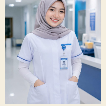
100%
Mahasiswanya
Lulus
Uji
Kompetensi
Nasional