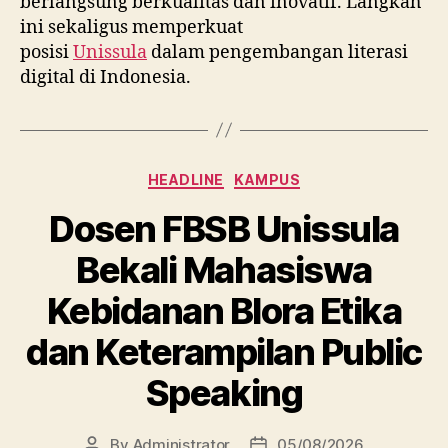
berlangsung berkualitas dan inovatif. Langkah
ini sekaligus memperkuat
posisi
Unissula
dalam pengembangan literasi
digital di Indonesia.
Categories
HEADLINE
KAMPUS
Dosen FBSB Unissula
Bekali Mahasiswa
Kebidanan Blora Etika
dan Keterampilan Public
Speaking
By
Administrator
05/08/2026
Post
Post