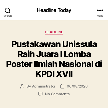
Headline Today
Search
Menu
Categories
HEADLINE
Pustakawan Unissula
Raih Juara I Lomba
Poster Ilmiah Nasional di
KPDI XVII
By
Administrator
06/08/2026
Post
Post
author
date
on
No Comments
Pustakawan
Unissula