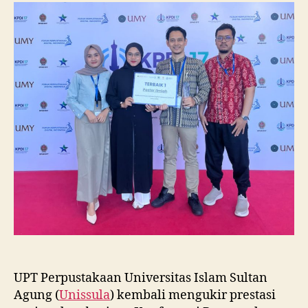
Raih
Juara
I
Lomba
Poster
Ilmiah
Nasional
di
KPDI
XVII
UPT Perpustakaan Universitas Islam Sultan
Agung (
Unissula
) kembali mengukir prestasi