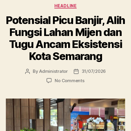
Categories
HEADLINE
Potensial Picu Banjir, Alih
Fungsi Lahan Mijen dan
Tugu Ancam Eksistensi
Kota Semarang
By
Administrator
31/07/2026
Post
Post
author
date
on
No Comments
Potensial
Picu
Banjir,
Alih
Fungsi
Lahan
Mijen