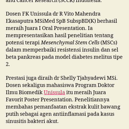
and Cancer Research (SCCR) Indonesia.
Dosen FK Unissula dr R Vito Mahendra
Ekasaputra MSiMed SpB SubspBD(K) berhasil
meraih Juara I Oral Presentation. Ia
mempresentasikan hasil penelitian tentang
potensi terapi
Mesenchymal Stem Cells
(MSCs)
dalam memperbaiki resistensi insulin dan sel
beta pankreas pada model diabetes melitus tipe
2.
Prestasi juga diraih dr Shelly Tjahyadewi MSi.
Dosen sekaligus mahasiswa Program Doktor
Ilmu Biomedik
Unissula
itu meraih Juara
Favorit Poster Presentation. Penelitiannya
membahas pemanfaatan ekstrak kulit bawang
putih sebagai agen antiinflamasi pada kasus
sinusitis bakteri akut.