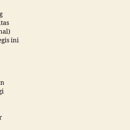
g
ltas
nal)
gis ini
an
gi
r