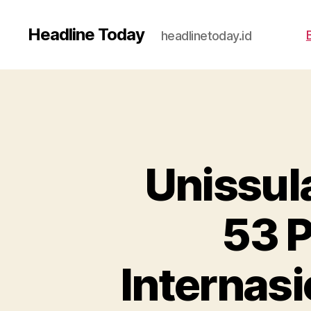
Headline Today
headlinetoday.id
Unissul
53 P
Internas