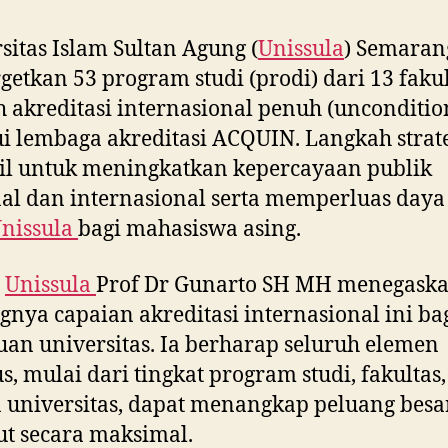
sitas Islam Sultan Agung (
Unissula
) Semaran
etkan 53 program studi (prodi) dari 13 faku
 akreditasi internasional penuh (unconditio
i lembaga akreditasi ACQUIN. Langkah strate
il untuk meningkatkan kepercayaan publik
al dan internasional serta memperluas daya
nissula
bagi mahasiswa asing.
r
Unissula
Prof Dr Gunarto SH MH menegask
gnya capaian akreditasi internasional ini ba
an universitas. Ia berharap seluruh elemen
, mulai dari tingkat program studi, fakultas,
 universitas, dapat menangkap peluang besa
ut secara maksimal.