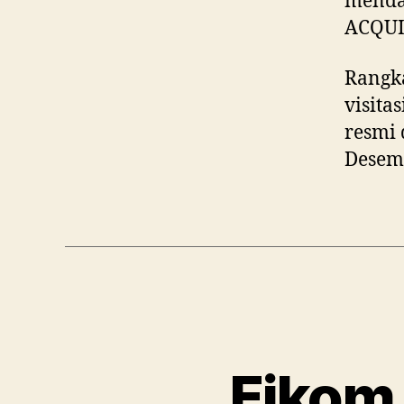
mendap
ACQU
Rangka
visita
resmi 
Desem
Fikom 