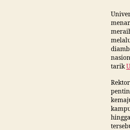
Univer
menarg
meraih
melalu
diamb
nasion
tarik
U
Rekto
pentin
kemaju
kampus
hingga
terseb