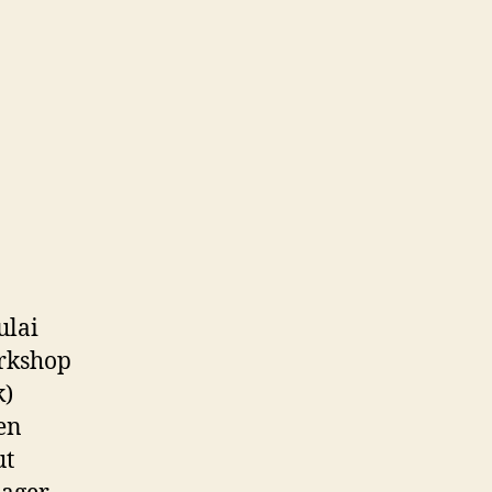
ulai
orkshop
k)
en
ut