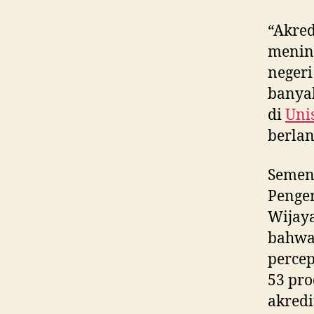
“Akred
mening
negeri
banyak
di
Uni
berlan
Semen
Penge
Wijaya
bahw
percep
53 pro
akred