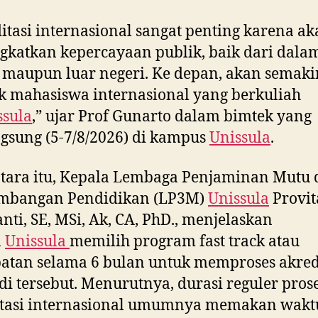
itasi internasional sangat penting karena a
katkan kepercayaan publik, baik dari dala
 maupun luar negeri. Ke depan, akan semaki
 mahasiswa internasional yang berkuliah
ssula
,” ujar Prof Gunarto dalam bimtek yang
gsung (5-7/8/2026) di kampus
Unissula
.
tara itu, Kepala Lembaga Penjaminan Mutu 
mbangan Pendidikan (LP3M)
Unissula
Provit
nti, SE, MSi, Ak, CA, PhD., menjelaskan
a
Unissula
memilih program fast track atau
atan selama 6 bulan untuk memproses akred
di tersebut. Menurutnya, durasi reguler pros
itasi internasional umumnya memakan waktu