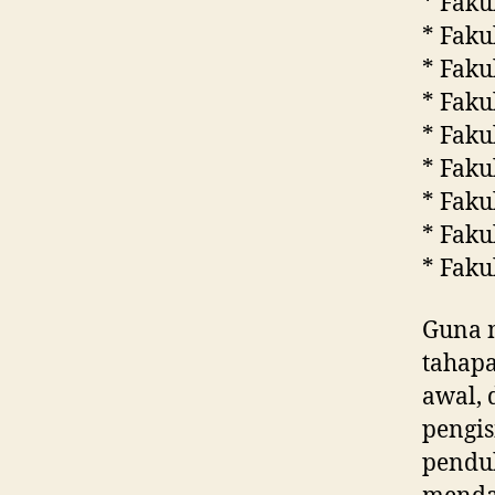
* Faku
* Faku
* Faku
* Faku
* Faku
* Faku
* Faku
* Faku
* Faku
Guna m
tahapa
awal, 
pengis
penduk