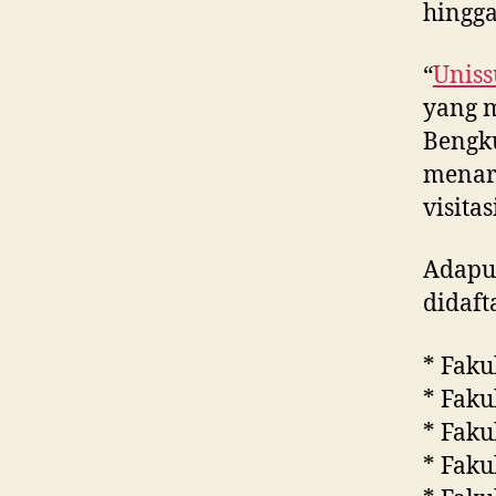
hingga
“
Uniss
yang m
Bengk
menar
visita
Adapun
didaft
* Faku
* Faku
* Faku
* Faku