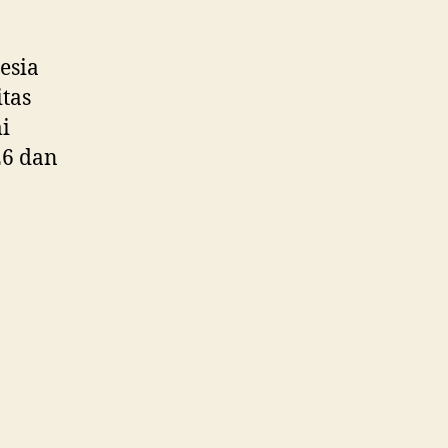
esia
itas
i
26 dan