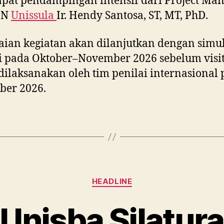
at pendampingan intensif dari Project Ma
IN
Unissula
Ir. Hendy Santosa, ST, MT, PhD.
ian kegiatan akan dilanjutkan dengan simul
si pada Oktober–November 2026 sebelum visit
dilaksanakan oleh tim penilai internasional
ber 2026.
Categories
HEADLINE
Unisba Silatur