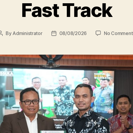
Fast Track
By
Administrator
08/08/2026
No Comment
Post
Post
author
date