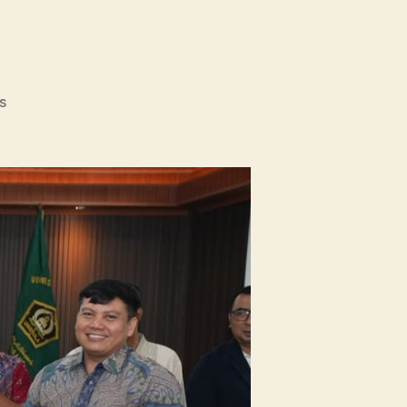
on
s
Unissula
Tancap
Gas
Targetkan
53
Prodi
Raih
Akreditasi
Internasional
ACQUIN
Lewat
Jalur
Fast
Track