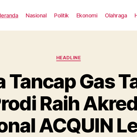
Beranda
Nasional
Politik
Ekonomi
Olahraga
Categories
HEADLINE
a Tancap Gas T
rodi Raih Akred
ional ACQUIN Le