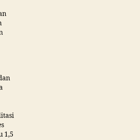
kan
m
n
dan
a
itasi
es
 1,5