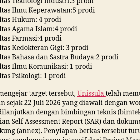
ltas Teknologi Industri:5 prodi
ltas Ilmu Keperawatan:5 prodi
ltas Hukum: 4 prodi
ltas Agama Islam:4 prodi
ltas Farmasi:4 prodi
ltas Kedokteran Gigi: 3 prodi
ltas Bahasa dan Sastra Budaya:2 prodi
ltas Ilmu Komunikasi: 1 prodi
ltas Psikologi: 1 prodi
engejar target tersebut,
Unissula
telah mem
n sejak 22 Juli 2026 yang diawali dengan w
dilanjutkan dengan bimbingan teknis (bimte
ian Self Assessment Report (SAR) dan dokum
ung (annex). Penyiapan berkas tersebut tur