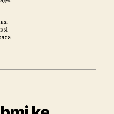
nager
asi
asi
 pada
ahmi ke