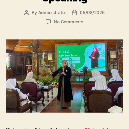
By
Administrator
05/08/2026
Post
Post
author
date
on
No Comments
Dosen
FBSB
Unissula
Bekali
Mahasiswa
Kebidanan
Blora
Etika
dan
Keterampilan
Public
Speaking