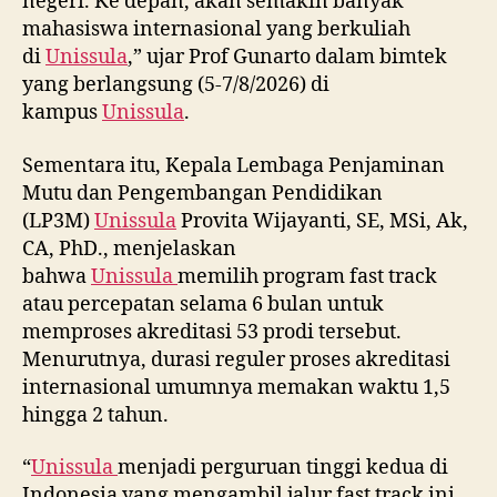
negeri. Ke depan, akan semakin banyak
mahasiswa internasional yang berkuliah
di
Unissula
,” ujar Prof Gunarto dalam bimtek
yang berlangsung (5-7/8/2026) di
kampus
Unissula
.
Sementara itu, Kepala Lembaga Penjaminan
Mutu dan Pengembangan Pendidikan
(LP3M)
Unissula
Provita Wijayanti, SE, MSi, Ak,
CA, PhD., menjelaskan
bahwa
Unissula
memilih program fast track
atau percepatan selama 6 bulan untuk
memproses akreditasi 53 prodi tersebut.
Menurutnya, durasi reguler proses akreditasi
internasional umumnya memakan waktu 1,5
hingga 2 tahun.
“
Unissula
menjadi perguruan tinggi kedua di
Indonesia yang mengambil jalur fast track ini