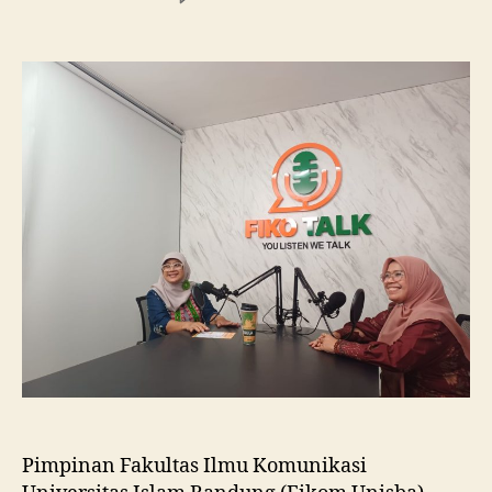
Fikom
Unisba
Silaturahmi
ke
Fikom
Unissula,
Pelajari
RPL
dan
Tinjau
Tiga
Laboratorium
Unggulan
Pimpinan Fakultas Ilmu Komunikasi