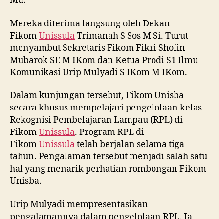
Md.
Mereka diterima langsung oleh Dekan
Fikom
Unissula
Trimanah S Sos M Si. Turut
menyambut Sekretaris Fikom Fikri Shofin
Mubarok SE M IKom dan Ketua Prodi S1 Ilmu
Komunikasi Urip Mulyadi S IKom M IKom.
Dalam kunjungan tersebut, Fikom Unisba
secara khusus mempelajari pengelolaan kelas
Rekognisi Pembelajaran Lampau (RPL) di
Fikom
Unissula
. Program RPL di
Fikom
Unissula
telah berjalan selama tiga
tahun. Pengalaman tersebut menjadi salah satu
hal yang menarik perhatian rombongan Fikom
Unisba.
Urip Mulyadi mempresentasikan
pengalamannya dalam pengelolaan RPL. Ia