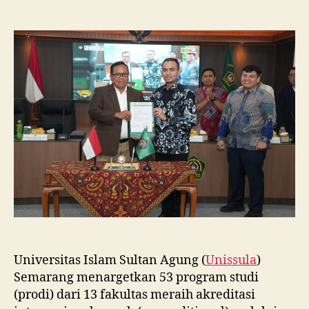
Unissula
Tancap
Gas
Targetkan
53
Prodi
Raih
Akreditasi
Internasional
ACQUIN
Lewat
Jalur
Fast
Track
Universitas Islam Sultan Agung (
Unissula
)
Semarang menargetkan 53 program studi
(prodi) dari 13 fakultas meraih akreditasi