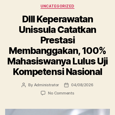
Categories
UNCATEGORIZED
DIII Keperawatan
Unissula Catatkan
Prestasi
Membanggakan, 100%
Mahasiswanya Lulus Uji
Kompetensi Nasional
By
Administrator
04/08/2026
Post
Post
author
date
on
No Comments
DIII
Keperawatan
Unissula