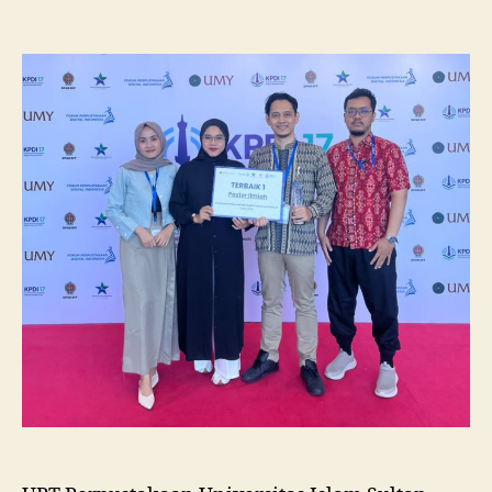
Pustakawan
Unissula
Raih
Juara
I
Lomba
Poster
Ilmiah
Nasional
di
KPDI
XVII