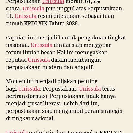
Perpustakaan
Unissula
meraih 61,5%
suara.
Unissula
pun unggul atas Perpustakaan
UI.
Unissula
resmi ditetapkan sebagai tuan
rumah KPDI XIX Tahun 2028.
Capaian ini menjadi bentuk pengakuan tingkat
nasional.
Unissula
dinilai siap menggelar
forum ilmiah besar. Hal ini menegaskan
reputasi
Unissula
dalam membangun
perpustakaan modern dan adaptif.
Momen ini menjadi pijakan penting
bagi
Unissula
. Perpustakaan
Unissula
terus
bertransformasi. Perpustakaan tidak hanya
menjadi pusat literasi. Lebih dari itu,
perpustakaan siap mengambil peran strategis
di tingkat nasional.
Unissula
optimistis dapat menggelar KPDI XIX