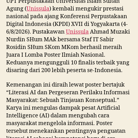
UPT Perpustakaan Universitas Islam Sultan
Agung (
Unissula
) kembali mengukir prestasi
nasional pada ajang Konferensi Perpustakaan
Digital Indonesia (KPDI) XVII di Yogyakarta (4-
6/8/2026). Pustakawan
Unissula
Ahmad Muzaki
Nurdin SHum MAk bersama Staf IT Sabir
Rosidin SHum SKom MKom berhasil meraih
Juara I Lomba Poster Ilmiah Nasional.
Keduanya mengungguli 10 finalis terbaik yang
disaring dari 200 lebih peserta se-Indonesia.
Kemenangan ini diraih lewat poster bertajuk
“Literasi AI dan Pergeseran Perilaku Informasi
Masyarakat: Sebuah Tinjauan Konseptual.”
Karya ini mengulas dampak pesat Artificial
Intelligence (AI) dalam mengubah cara
masyarakat mengelola informasi. Poster
tersebut menekankan pentingnya penguatan