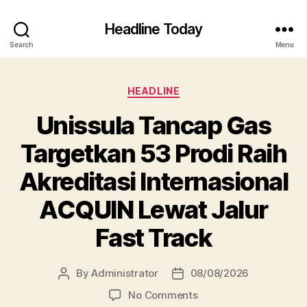
Headline Today
Search
Menu
Categories
HEADLINE
Unissula Tancap Gas
Targetkan 53 Prodi Raih
Akreditasi Internasional
ACQUIN Lewat Jalur
Fast Track
By
Administrator
08/08/2026
Post
Post
author
date
on
No Comments