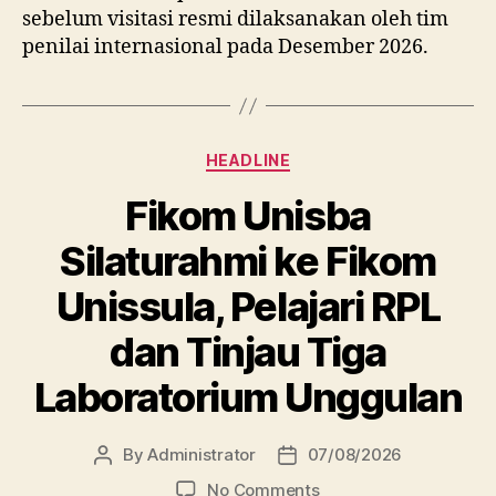
sebelum visitasi resmi dilaksanakan oleh tim
penilai internasional pada Desember 2026.
Categories
HEADLINE
Fikom Unisba
Silaturahmi ke Fikom
Unissula, Pelajari RPL
dan Tinjau Tiga
Laboratorium Unggulan
By
Administrator
07/08/2026
Post
Post
author
date
on
No Comments