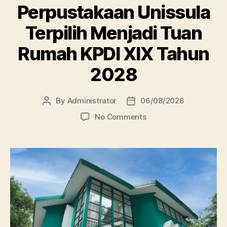
Perpustakaan Unissula
Terpilih Menjadi Tuan
Rumah KPDI XIX Tahun
2028
By
Administrator
06/08/2026
Post
Post
author
date
on
No Comments
Perpustakaan
Unissula
Terpilih
Menjadi
Tuan
Rumah
KPDI
XIX
Tahun