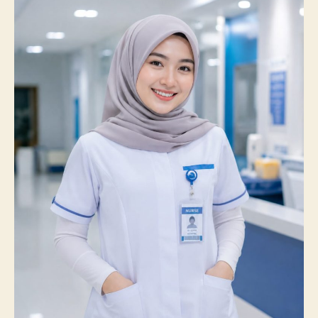
Catatkan
Prestasi
Membanggakan,
100%
Mahasiswanya
Lulus
Uji
Kompetensi
Nasional