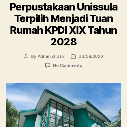
Perpustakaan Unissula
Terpilih Menjadi Tuan
Rumah KPDI XIX Tahun
2028
By
Administrator
06/08/2026
Post
Post
author
date
on
No Comments
Perpustakaan
Unissula
Terpilih
Menjadi
Tuan
Rumah
KPDI
XIX
Tahun