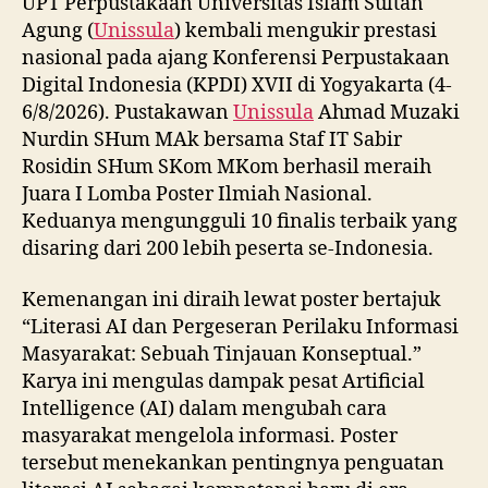
UPT Perpustakaan Universitas Islam Sultan
Agung (
Unissula
) kembali mengukir prestasi
nasional pada ajang Konferensi Perpustakaan
Digital Indonesia (KPDI) XVII di Yogyakarta (4-
6/8/2026). Pustakawan
Unissula
Ahmad Muzaki
Nurdin SHum MAk bersama Staf IT Sabir
Rosidin SHum SKom MKom berhasil meraih
Juara I Lomba Poster Ilmiah Nasional.
Keduanya mengungguli 10 finalis terbaik yang
disaring dari 200 lebih peserta se-Indonesia.
Kemenangan ini diraih lewat poster bertajuk
“Literasi AI dan Pergeseran Perilaku Informasi
Masyarakat: Sebuah Tinjauan Konseptual.”
Karya ini mengulas dampak pesat Artificial
Intelligence (AI) dalam mengubah cara
masyarakat mengelola informasi. Poster
tersebut menekankan pentingnya penguatan