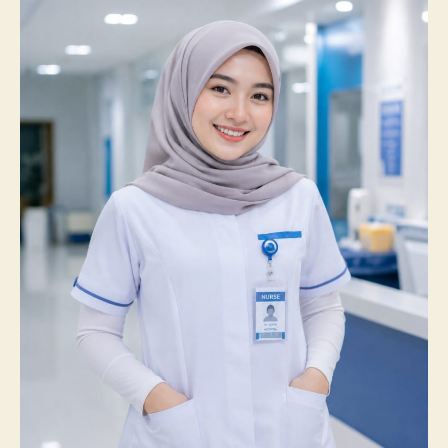
Catatkan
Prestasi
Membanggakan,
100%
Mahasiswanya
Lulus
Uji
Kompetensi
Nasional