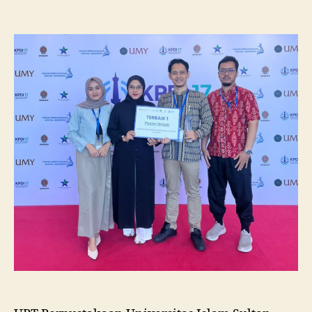
Pustakawan
Unissula
Raih
Juara
I
Lomba
Poster
Ilmiah
Nasional
di
KPDI
XVII