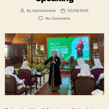
By
Administrator
05/08/2026
Post
Post
author
date
on
No Comments
Dosen
FBSB
Unissula
Bekali
Mahasiswa
Kebidanan
Blora
Etika
dan
Keterampilan
Public
Speaking