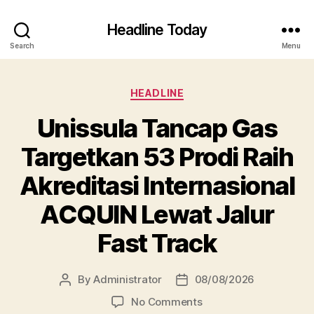
Headline Today
Search
Menu
Categories
HEADLINE
Unissula Tancap Gas
Targetkan 53 Prodi Raih
Akreditasi Internasional
ACQUIN Lewat Jalur
Fast Track
By
Administrator
08/08/2026
Post
Post
author
date
on
No Comments