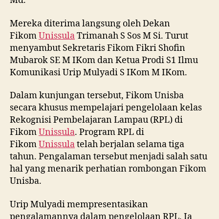
Md.
Mereka diterima langsung oleh Dekan
Fikom
Unissula
Trimanah S Sos M Si. Turut
menyambut Sekretaris Fikom Fikri Shofin
Mubarok SE M IKom dan Ketua Prodi S1 Ilmu
Komunikasi Urip Mulyadi S IKom M IKom.
Dalam kunjungan tersebut, Fikom Unisba
secara khusus mempelajari pengelolaan kelas
Rekognisi Pembelajaran Lampau (RPL) di
Fikom
Unissula
. Program RPL di
Fikom
Unissula
telah berjalan selama tiga
tahun. Pengalaman tersebut menjadi salah satu
hal yang menarik perhatian rombongan Fikom
Unisba.
Urip Mulyadi mempresentasikan
pengalamannya dalam pengelolaan RPL. Ia