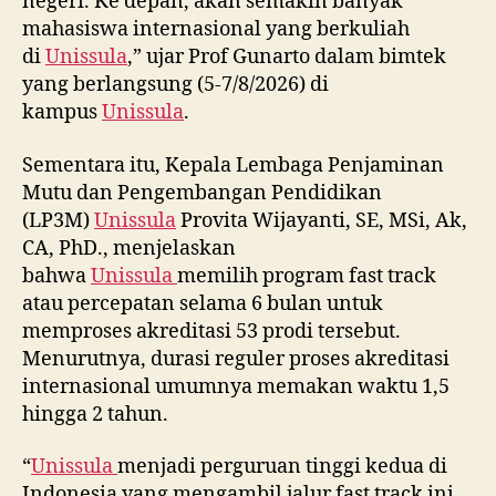
negeri. Ke depan, akan semakin banyak
mahasiswa internasional yang berkuliah
di
Unissula
,” ujar Prof Gunarto dalam bimtek
yang berlangsung (5-7/8/2026) di
kampus
Unissula
.
Sementara itu, Kepala Lembaga Penjaminan
Mutu dan Pengembangan Pendidikan
(LP3M)
Unissula
Provita Wijayanti, SE, MSi, Ak,
CA, PhD., menjelaskan
bahwa
Unissula
memilih program fast track
atau percepatan selama 6 bulan untuk
memproses akreditasi 53 prodi tersebut.
Menurutnya, durasi reguler proses akreditasi
internasional umumnya memakan waktu 1,5
hingga 2 tahun.
“
Unissula
menjadi perguruan tinggi kedua di
Indonesia yang mengambil jalur fast track ini