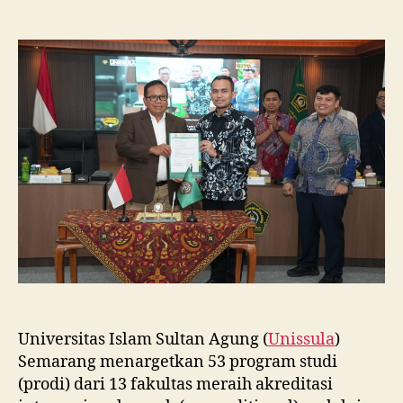
Unissula
Tancap
Gas
Targetkan
53
Prodi
Raih
Akreditasi
Internasional
ACQUIN
Lewat
Jalur
Fast
Track
Universitas Islam Sultan Agung (
Unissula
)
Semarang menargetkan 53 program studi
(prodi) dari 13 fakultas meraih akreditasi