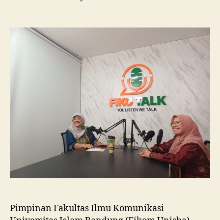
Fikom
Unisba
Silaturahmi
ke
Fikom
Unissula,
Pelajari
RPL
dan
Tinjau
Tiga
Laboratorium
Unggulan
Pimpinan Fakultas Ilmu Komunikasi