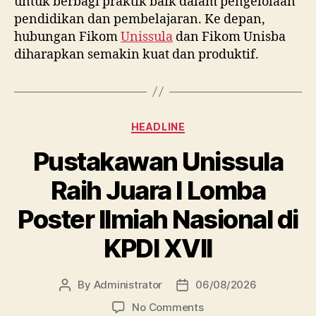
untuk berbagi praktik baik dalam pengelolaan
pendidikan dan pembelajaran. Ke depan,
hubungan Fikom
Unissula
dan Fikom Unisba
diharapkan semakin kuat dan produktif.
Categories
HEADLINE
Pustakawan Unissula
Raih Juara I Lomba
Poster Ilmiah Nasional di
KPDI XVII
By
Administrator
06/08/2026
Post
Post
author
date
on
No Comments