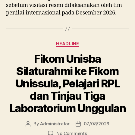
sebelum visitasi resmi dilaksanakan oleh tim
penilai internasional pada Desember 2026.
Categories
HEADLINE
Fikom Unisba
Silaturahmi ke Fikom
Unissula, Pelajari RPL
dan Tinjau Tiga
Laboratorium Unggulan
By
Administrator
07/08/2026
Post
Post
author
date
on
No Comments