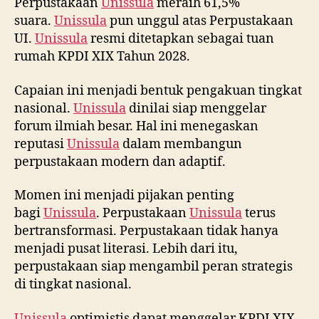
Perpustakaan
Unissula
meraih 61,5%
suara.
Unissula
pun unggul atas Perpustakaan
UI.
Unissula
resmi ditetapkan sebagai tuan
rumah KPDI XIX Tahun 2028.
Capaian ini menjadi bentuk pengakuan tingkat
nasional.
Unissula
dinilai siap menggelar
forum ilmiah besar. Hal ini menegaskan
reputasi
Unissula
dalam membangun
perpustakaan modern dan adaptif.
Momen ini menjadi pijakan penting
bagi
Unissula
. Perpustakaan
Unissula
terus
bertransformasi. Perpustakaan tidak hanya
menjadi pusat literasi. Lebih dari itu,
perpustakaan siap mengambil peran strategis
di tingkat nasional.
Unissula
optimistis dapat menggelar KPDI XIX