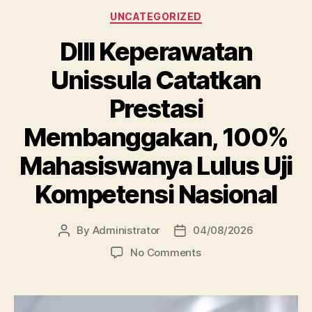
Categories
UNCATEGORIZED
DIII Keperawatan
Unissula Catatkan
Prestasi
Membanggakan, 100%
Mahasiswanya Lulus Uji
Kompetensi Nasional
By
Administrator
04/08/2026
Post
Post
author
date
on
No Comments
DIII
Keperawatan
Unissula