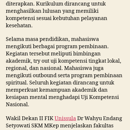
mengikuti berbagai program pembinaan.
Kegiatan tersebut meliputi bimbingan
akademik, try out uji kompetensi tingkat lokal,
regional, dan nasional. Mahasiswa juga
mengikuti outbound serta program pembinaan
spiritual. Seluruh kegiatan dirancang untuk
memperkuat kemampuan akademik dan
kesiapan mental menghadapi Uji Kompetensi
Nasional.
Wakil Dekan II FIK
Unissula
Dr Wahyu Endang
Setyowati SKM MKep menjelaskan fakultas
memiliki jejaring kerja sama yang luas.
FIK
Unissula
bekerja sama dengan 32 rumah
sakit di Indonesia. Selain itu terdapat sembilan
rumah sakit di luar negeri, terutama di Jepang
dan Timur Tengah.