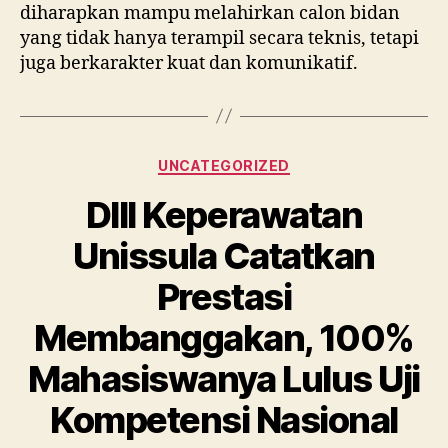
Categories
UNCATEGORIZED
DIII Keperawatan
Unissula Catatkan
Prestasi
Membanggakan, 100%
Mahasiswanya Lulus Uji
Kompetensi Nasional
By
Administrator
04/08/2026
Post
Post
author
date
on
No Comments
DIII
Keperawatan
Unissula
Catatkan