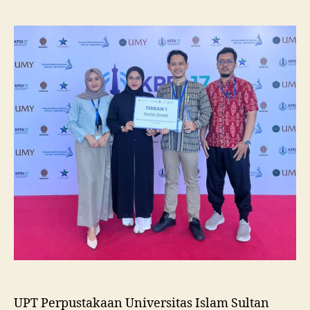
Unissula
Raih
Juara
I
Lomba
Poster
Ilmiah
Nasional
di
KPDI
XVII
UPT Perpustakaan Universitas Islam Sultan