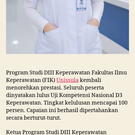
Program Studi DIII Keperawatan Fakultas Ilmu
Keperawatan (FIK)
Unissula
kembali
menorehkan prestasi. Seluruh peserta
dinyatakan lulus Uji Kompetensi Nasional D3
Keperawatan. Tingkat kelulusan mencapai 100
persen. Capaian ini berhasil dipertahankan
secara berturut-turut.
Ketua Program Studi DIII Keperawatan
FIK
Unissula
Ns Indra Tri Astuti MKep
SpKepAn mengatakan keberhasilan tersebut
merupakan hasil pembinaan yang dilakukan
secara berkelanjutan. Mahasiswa dipersiapkan
sejak awal melalui proses akademik yang
terstruktur. Mereka juga mendapat