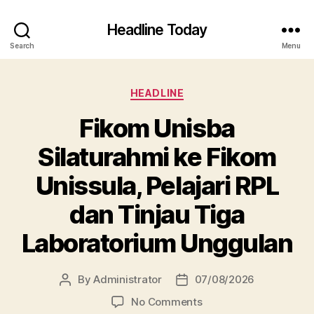
Headline Today
Search
Menu
Categories
HEADLINE
Fikom Unisba
Silaturahmi ke Fikom
Unissula, Pelajari RPL
dan Tinjau Tiga
Laboratorium Unggulan
By
Administrator
07/08/2026
Post
Post
author
date
on
No Comments