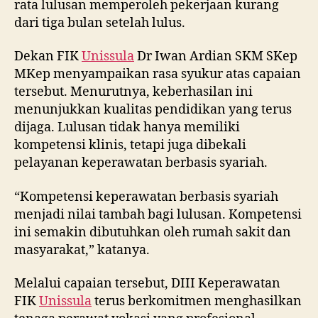
menunjukkan kualitas pendidikan yang terus
dijaga. Lulusan tidak hanya memiliki
kompetensi klinis, tetapi juga dibekali
pelayanan keperawatan berbasis syariah.
“Kompetensi keperawatan berbasis syariah
menjadi nilai tambah bagi lulusan. Kompetensi
ini semakin dibutuhkan oleh rumah sakit dan
masyarakat,” katanya.
Melalui capaian tersebut, DIII Keperawatan
FIK
Unissula
terus berkomitmen menghasilkan
tenaga perawat vokasi yang profesional,
berkarakter Islami, dan memiliki daya saing di
tingkat nasional maupun internasional.
Categories
HEADLINE