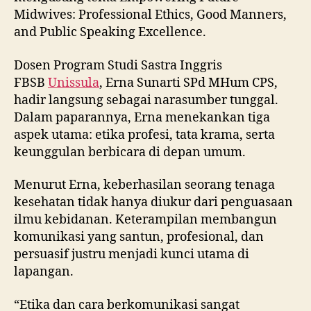
Dalam paparannya, Erna menekankan tiga
aspek utama: etika profesi, tata krama, serta
keunggulan berbicara di depan umum.
Menurut Erna, keberhasilan seorang tenaga
kesehatan tidak hanya diukur dari penguasaan
ilmu kebidanan. Keterampilan membangun
komunikasi yang santun, profesional, dan
persuasif justru menjadi kunci utama di
lapangan.
“Etika dan cara berkomunikasi sangat
menentukan dalam membangun kepercayaan
pasien. Keterampilan ini juga krusial saat
memberikan edukasi kesehatan maupun
berkolaborasi di lingkungan kerja,” ujar Erna.
Melalui materi ini, peserta diajak memahami