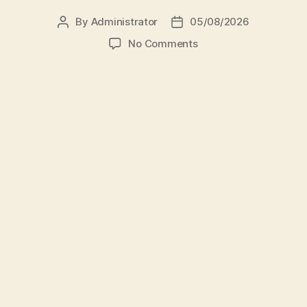
By
Administrator
05/08/2026
Post
Post
author
date
on
No Comments
Dosen
FBSB
Unissula
Bekali
Mahasiswa
Kebidanan
Blora
Etika
dan
Keterampilan
Public
Speaking
Universitas Islam Sultan Agung (
Unissula
)