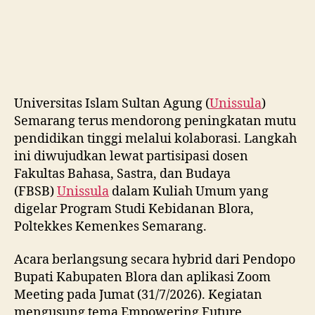
Semarang terus mendorong peningkatan mutu
pendidikan tinggi melalui kolaborasi. Langkah
ini diwujudkan lewat partisipasi dosen
Fakultas Bahasa, Sastra, dan Budaya
(FBSB)
Unissula
dalam Kuliah Umum yang
digelar Program Studi Kebidanan Blora,
Poltekkes Kemenkes Semarang.
Acara berlangsung secara hybrid dari Pendopo
Bupati Kabupaten Blora dan aplikasi Zoom
Meeting pada Jumat (31/7/2026). Kegiatan
mengusung tema Empowering Future
Midwives: Professional Ethics, Good Manners,
and Public Speaking Excellence.
Dosen Program Studi Sastra Inggris
FBSB
Unissula
, Erna Sunarti SPd MHum CPS,
hadir langsung sebagai narasumber tunggal.