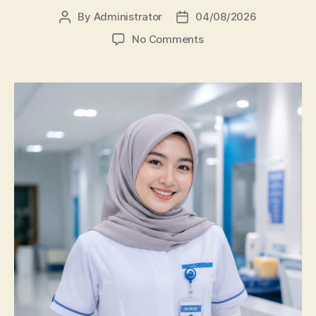
Prestasi
Membanggakan,
100%
Mahasiswanya
Lulus
Uji
Kompetensi
Nasional