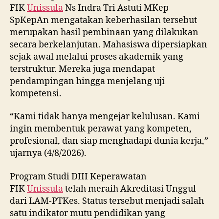
pendampingan hingga menjelang uji
kompetensi.
“Kami tidak hanya mengejar kelulusan. Kami
ingin membentuk perawat yang kompeten,
profesional, dan siap menghadapi dunia kerja,”
ujarnya (4/8/2026).
Program Studi DIII Keperawatan
FIK
Unissula
telah meraih Akreditasi Unggul
dari LAM-PTKes. Status tersebut menjadi salah
satu indikator mutu pendidikan yang
diterapkan. Kurikulum dirancang untuk
menghasilkan lulusan yang memiliki
kompetensi sesuai kebutuhan pelayanan
kesehatan.
Selama masa pendidikan, mahasiswa