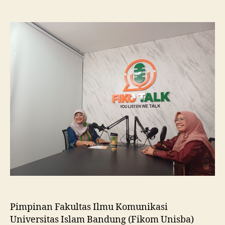
Fikom
Unisba
Silaturahmi
ke
Fikom
Unissula,
Pelajari
RPL
dan
Tinjau
Tiga
Laboratorium
Unggulan
Pimpinan Fakultas Ilmu Komunikasi
Universitas Islam Bandung (Fikom Unisba)