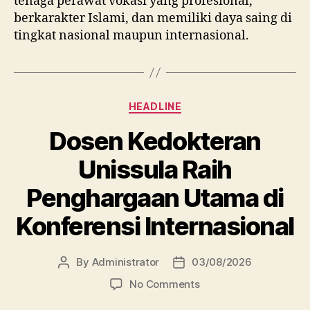
Dosen Kedokteran
Unissula Raih
Penghargaan Utama di
Konferensi Internasional
By
Administrator
03/08/2026
Post
Post
author
date
on
No Comments
Dosen
Kedokteran
Unissula
Raih
Penghargaan
Utama
di
Konferensi