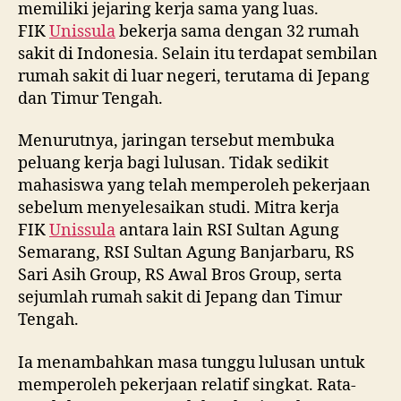
Menurutnya, jaringan tersebut membuka
peluang kerja bagi lulusan. Tidak sedikit
mahasiswa yang telah memperoleh pekerjaan
sebelum menyelesaikan studi. Mitra kerja
FIK
Unissula
antara lain RSI Sultan Agung
Semarang, RSI Sultan Agung Banjarbaru, RS
Sari Asih Group, RS Awal Bros Group, serta
sejumlah rumah sakit di Jepang dan Timur
Tengah.
Ia menambahkan masa tunggu lulusan untuk
memperoleh pekerjaan relatif singkat. Rata-
rata lulusan memperoleh pekerjaan kurang
dari tiga bulan setelah lulus.
Dekan FIK
Unissula
Dr Iwan Ardian SKM SKep
MKep menyampaikan rasa syukur atas capaian
tersebut. Menurutnya, keberhasilan ini