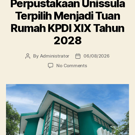
Perpustakaan Unissula
Terpilih Menjadi Tuan
Rumah KPDI XIX Tahun
2028
By
Administrator
06/08/2026
Post
Post
author
date
on
No Comments
Perpustakaan
Unissula
Terpilih
Menjadi
Tuan
Rumah
KPDI
XIX
Tahun
2028