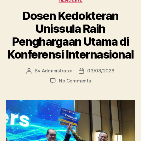
Dosen Kedokteran
Unissula Raih
Penghargaan Utama di
Konferensi Internasional
By
Administrator
03/08/2026
Post
Post
author
date
on
No Comments
Dosen
Kedokteran
Unissula
Raih
Penghargaan
Utama
di
Konferensi