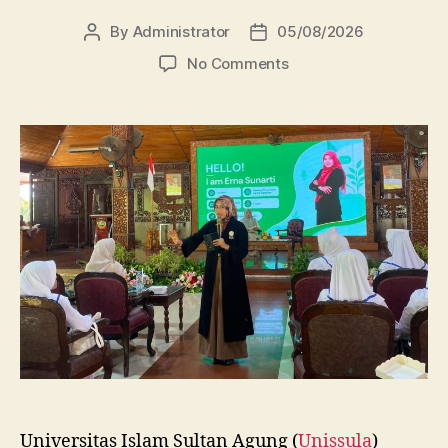
By
Administrator
05/08/2026
Post
Post
author
date
on
No Comments
Dosen
FBSB
Unissula
Bekali
Mahasiswa
Kebidanan
Blora
Etika
dan
Keterampilan
Public
Speaking
Universitas Islam Sultan Agung (
Unissula
)