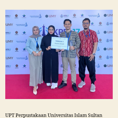
Unissula
Raih
Juara
I
Lomba
Poster
Ilmiah
Nasional
di
KPDI
XVII
UPT Perpustakaan Universitas Islam Sultan