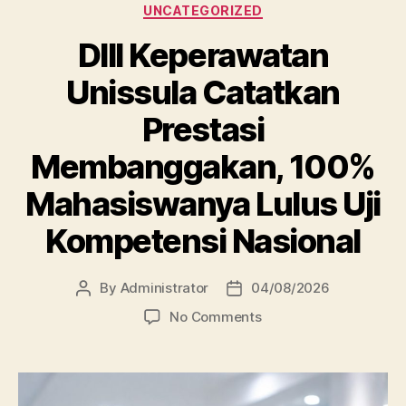
Categories
UNCATEGORIZED
DIII Keperawatan
Unissula Catatkan
Prestasi
Membanggakan, 100%
Mahasiswanya Lulus Uji
Kompetensi Nasional
By
Administrator
04/08/2026
Post
Post
author
date
on
No Comments
DIII
Keperawatan
Unissula
Catatkan