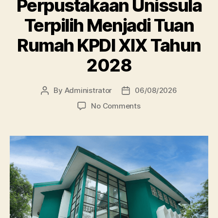
Perpustakaan Unissula
Terpilih Menjadi Tuan
Rumah KPDI XIX Tahun
2028
By
Administrator
06/08/2026
Post
Post
author
date
on
No Comments
Perpustakaan
Unissula
Terpilih
Menjadi
Tuan
Rumah
KPDI
XIX
Tahun
2028