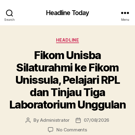
Headline Today
Search
Menu
Categories
HEADLINE
Fikom Unisba
Silaturahmi ke Fikom
Unissula, Pelajari RPL
dan Tinjau Tiga
Laboratorium Unggulan
By
Administrator
07/08/2026
Post
Post
author
date
on
No Comments