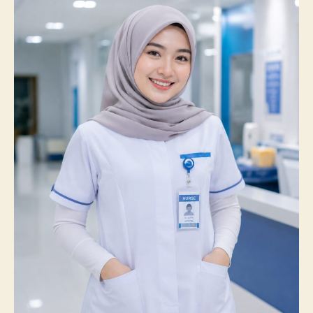
Prestasi
Membanggakan,
100%
Mahasiswanya
Lulus
Uji
Kompetensi
Nasional