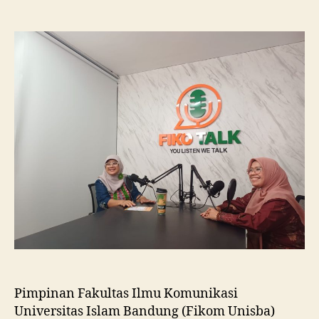
Fikom
Unisba
Silaturahmi
ke
Fikom
Unissula,
Pelajari
RPL
dan
Tinjau
Tiga
Laboratorium
Unggulan
Pimpinan Fakultas Ilmu Komunikasi
Universitas Islam Bandung (Fikom Unisba)