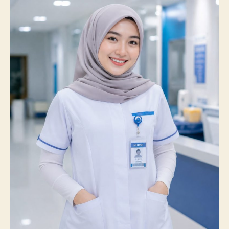
Prestasi
Membanggakan,
100%
Mahasiswanya
Lulus
Uji
Kompetensi
Nasional