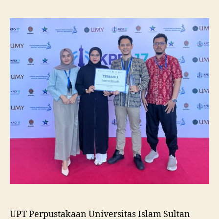
Unissula
Raih
Juara
I
Lomba
Poster
Ilmiah
Nasional
di
KPDI
XVII
UPT Perpustakaan Universitas Islam Sultan