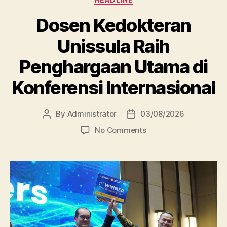
Dosen Kedokteran
Unissula Raih
Penghargaan Utama di
Konferensi Internasional
By
Administrator
03/08/2026
Post
Post
author
date
on
No Comments
Dosen
Kedokteran
Unissula
Raih
Penghargaan
Utama
di
Konferensi