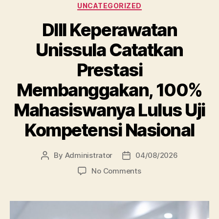
Categories
UNCATEGORIZED
DIII Keperawatan
Unissula Catatkan
Prestasi
Membanggakan, 100%
Mahasiswanya Lulus Uji
Kompetensi Nasional
By
Administrator
04/08/2026
Post
Post
author
date
on
No Comments
DIII
Keperawatan
Unissula
Catatkan