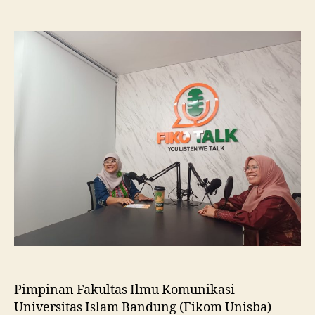
Fikom
Unisba
Silaturahmi
ke
Fikom
Unissula,
Pelajari
RPL
dan
Tinjau
Tiga
Laboratorium
Unggulan
Pimpinan Fakultas Ilmu Komunikasi
Universitas Islam Bandung (Fikom Unisba)