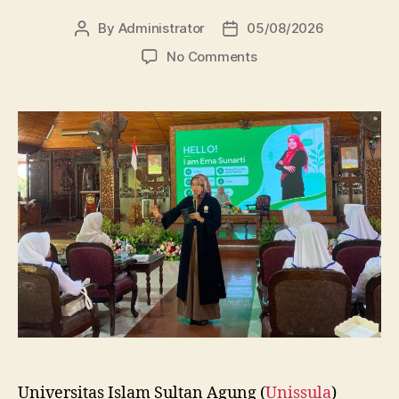
By
Administrator
05/08/2026
Post
Post
author
date
on
No Comments
Dosen
FBSB
Unissula
Bekali
Mahasiswa
Kebidanan
Blora
Etika
dan
Keterampilan
Public
Speaking
Universitas Islam Sultan Agung (
Unissula
)