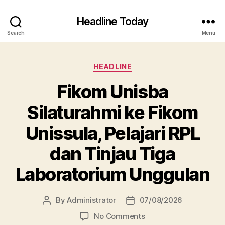
Headline Today
Search
Menu
Categories
HEADLINE
Fikom Unisba
Silaturahmi ke Fikom
Unissula, Pelajari RPL
dan Tinjau Tiga
Laboratorium Unggulan
By
Administrator
07/08/2026
Post
Post
author
date
on
No Comments