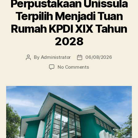
Perpustakaan Unissula
Terpilih Menjadi Tuan
Rumah KPDI XIX Tahun
2028
By
Administrator
06/08/2026
Post
Post
author
date
on
No Comments
Perpustakaan
Unissula
Terpilih
Menjadi
Tuan
Rumah
KPDI
XIX
Tahun
2028