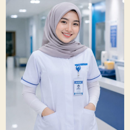
Prestasi
Membanggakan,
100%
Mahasiswanya
Lulus
Uji
Kompetensi
Nasional