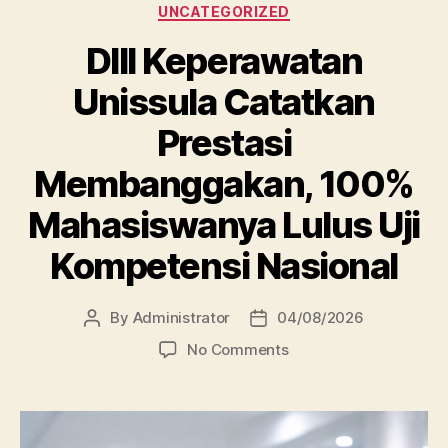
Categories
UNCATEGORIZED
DIII Keperawatan
Unissula Catatkan
Prestasi
Membanggakan, 100%
Mahasiswanya Lulus Uji
Kompetensi Nasional
By
Administrator
04/08/2026
Post
Post
author
date
on
No Comments
DIII
Keperawatan
Unissula
Catatkan