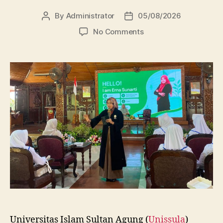
By
Administrator
05/08/2026
Post
Post
author
date
on
No Comments
Dosen
FBSB
Unissula
Bekali
Mahasiswa
Kebidanan
Blora
Etika
dan
Keterampilan
Public
Speaking
Universitas Islam Sultan Agung (
Unissula
)