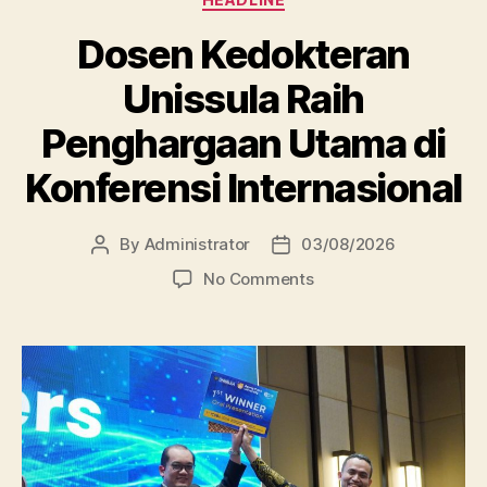
Dosen Kedokteran
Unissula Raih
Penghargaan Utama di
Konferensi Internasional
By
Administrator
03/08/2026
Post
Post
author
date
on
No Comments
Dosen
Kedokteran
Unissula
Raih
Penghargaan
Utama
di
Konferensi