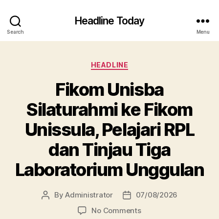
Headline Today
Search
Menu
Categories
HEADLINE
Fikom Unisba
Silaturahmi ke Fikom
Unissula, Pelajari RPL
dan Tinjau Tiga
Laboratorium Unggulan
By
Administrator
07/08/2026
Post
Post
author
date
on
No Comments