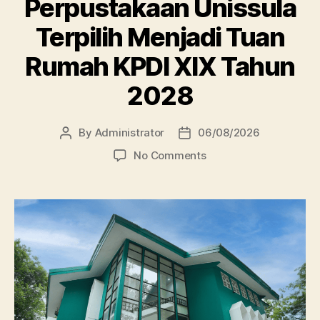
Perpustakaan Unissula
Terpilih Menjadi Tuan
Rumah KPDI XIX Tahun
2028
By
Administrator
06/08/2026
Post
Post
author
date
on
No Comments
Perpustakaan
Unissula
Terpilih
Menjadi
Tuan
Rumah
KPDI
XIX
Tahun
2028