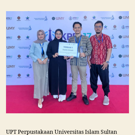
Unissula
Raih
Juara
I
Lomba
Poster
Ilmiah
Nasional
di
KPDI
XVII
UPT Perpustakaan Universitas Islam Sultan