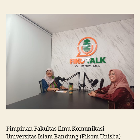
Fikom
Unisba
Silaturahmi
ke
Fikom
Unissula,
Pelajari
RPL
dan
Tinjau
Tiga
Laboratorium
Unggulan
Pimpinan Fakultas Ilmu Komunikasi
Universitas Islam Bandung (Fikom Unisba)