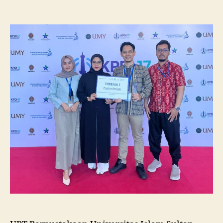
Pustakawan
Unissula
Raih
Juara
I
Lomba
Poster
Ilmiah
Nasional
di
KPDI
XVII