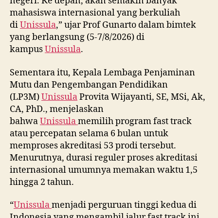
negeri. Ke depan, akan semakin banyak
mahasiswa internasional yang berkuliah
di
Unissula
,” ujar Prof Gunarto dalam bimtek
yang berlangsung (5-7/8/2026) di
kampus
Unissula
.
Sementara itu, Kepala Lembaga Penjaminan
Mutu dan Pengembangan Pendidikan
(LP3M)
Unissula
Provita Wijayanti, SE, MSi, Ak,
CA, PhD., menjelaskan
bahwa
Unissula
memilih program fast track
atau percepatan selama 6 bulan untuk
memproses akreditasi 53 prodi tersebut.
Menurutnya, durasi reguler proses akreditasi
internasional umumnya memakan waktu 1,5
hingga 2 tahun.
“
Unissula
menjadi perguruan tinggi kedua di
Indonesia yang mengambil jalur fast track ini