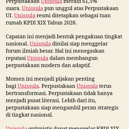
Perpustakaan
Unissula
meraih 61,5%
suara.
Unissula
pun unggul atas Perpustakaan
UI.
Unissula
resmi ditetapkan sebagai tuan
rumah KPDI XIX Tahun 2028.
Capaian ini menjadi bentuk pengakuan tingkat
nasional.
Unissula
dinilai siap menggelar
forum ilmiah besar. Hal ini menegaskan
reputasi
Unissula
dalam membangun
perpustakaan modern dan adaptif.
Momen ini menjadi pijakan penting
bagi
Unissula
. Perpustakaan
Unissula
terus
bertransformasi. Perpustakaan tidak hanya
menjadi pusat literasi. Lebih dari itu,
perpustakaan siap mengambil peran strategis
di tingkat nasional.
Unissula
optimistis dapat menggelar KPDI XIX