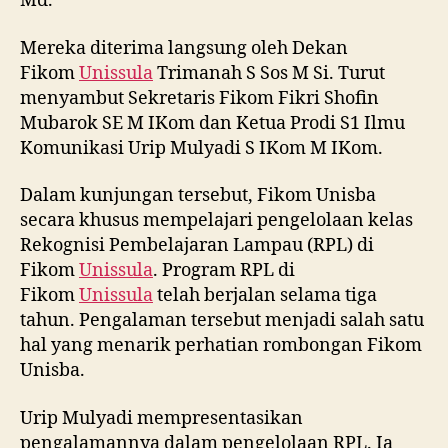
Md.
Mereka diterima langsung oleh Dekan
Fikom
Unissula
Trimanah S Sos M Si. Turut
menyambut Sekretaris Fikom Fikri Shofin
Mubarok SE M IKom dan Ketua Prodi S1 Ilmu
Komunikasi Urip Mulyadi S IKom M IKom.
Dalam kunjungan tersebut, Fikom Unisba
secara khusus mempelajari pengelolaan kelas
Rekognisi Pembelajaran Lampau (RPL) di
Fikom
Unissula
. Program RPL di
Fikom
Unissula
telah berjalan selama tiga
tahun. Pengalaman tersebut menjadi salah satu
hal yang menarik perhatian rombongan Fikom
Unisba.
Urip Mulyadi mempresentasikan
pengalamannya dalam pengelolaan RPL. Ia