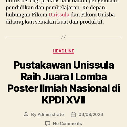
untuk berbagi praktik baik dalam pengelolaan
pendidikan dan pembelajaran. Ke depan,
hubungan Fikom
Unissula
dan Fikom Unisba
diharapkan semakin kuat dan produktif.
Categories
HEADLINE
Pustakawan Unissula
Raih Juara I Lomba
Poster Ilmiah Nasional di
KPDI XVII
By
Administrator
06/08/2026
Post
Post
author
date
on
No Comments