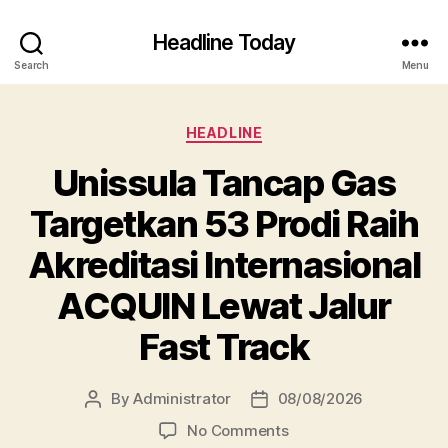
Headline Today
Search
Menu
Categories
HEADLINE
Unissula Tancap Gas
Targetkan 53 Prodi Raih
Akreditasi Internasional
ACQUIN Lewat Jalur
Fast Track
By
Administrator
08/08/2026
Post
Post
author
date
on
No Comments