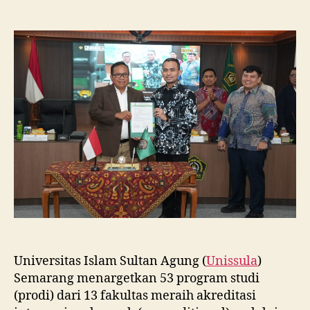
Unissula
Tancap
Gas
Targetkan
53
Prodi
Raih
Akreditasi
Internasional
ACQUIN
Lewat
Jalur
Fast
Track
Universitas Islam Sultan Agung (
Unissula
)
Semarang menargetkan 53 program studi
(prodi) dari 13 fakultas meraih akreditasi