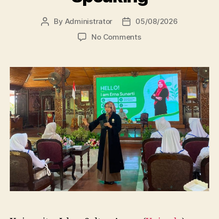
By
Administrator
05/08/2026
Post
Post
author
date
on
No Comments
Dosen
FBSB
Unissula
Bekali
Mahasiswa
Kebidanan
Blora
Etika
dan
Keterampilan
Public
Speaking