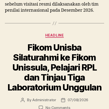
sebelum visitasi resmi dilaksanakan oleh tim
penilai internasional pada Desember 2026.
Categories
HEADLINE
Fikom Unisba
Silaturahmi ke Fikom
Unissula, Pelajari RPL
dan Tinjau Tiga
Laboratorium Unggulan
By
Administrator
07/08/2026
Post
Post
author
date
on
No Comments