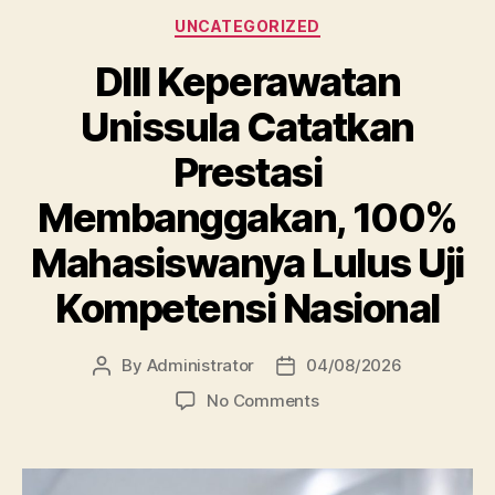
Categories
UNCATEGORIZED
DIII Keperawatan
Unissula Catatkan
Prestasi
Membanggakan, 100%
Mahasiswanya Lulus Uji
Kompetensi Nasional
By
Administrator
04/08/2026
Post
Post
author
date
on
No Comments
DIII
Keperawatan
Unissula