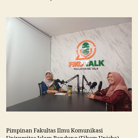
Fikom
Unisba
Silaturahmi
ke
Fikom
Unissula,
Pelajari
RPL
dan
Tinjau
Tiga
Laboratorium
Unggulan
Pimpinan Fakultas Ilmu Komunikasi