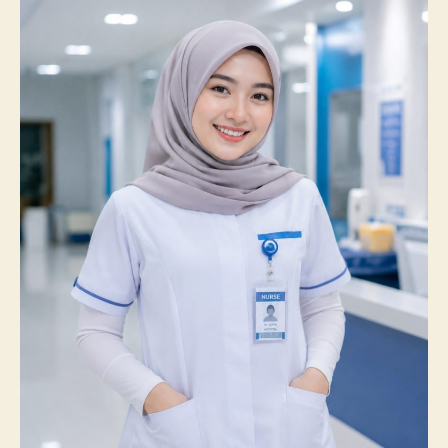
Catatkan
Prestasi
Membanggakan,
100%
Mahasiswanya
Lulus
Uji
Kompetensi
Nasional