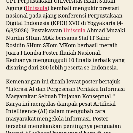
UPT Perpustakaan Universitas Islam Sultan
Agung (
Unissula
) kembali mengukir prestasi
nasional pada ajang Konferensi Perpustakaan
Digital Indonesia (KPDI) XVII di Yogyakarta (4-
6/8/2026). Pustakawan
Unissula
Ahmad Muzaki
Nurdin SHum MAk bersama Staf IT Sabir
Rosidin SHum SKom MKom berhasil meraih
Juara I Lomba Poster Ilmiah Nasional.
Keduanya mengungguli 10 finalis terbaik yang
disaring dari 200 lebih peserta se-Indonesia.
Kemenangan ini diraih lewat poster bertajuk
“Literasi AI dan Pergeseran Perilaku Informasi
Masyarakat: Sebuah Tinjauan Konseptual.”
Karya ini mengulas dampak pesat Artificial
Intelligence (AI) dalam mengubah cara
masyarakat mengelola informasi. Poster
tersebut menekankan pentingnya penguatan