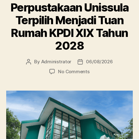
Perpustakaan Unissula
Terpilih Menjadi Tuan
Rumah KPDI XIX Tahun
2028
By
Administrator
06/08/2026
Post
Post
author
date
on
No Comments
Perpustakaan
Unissula
Terpilih
Menjadi
Tuan
Rumah
KPDI
XIX
Tahun