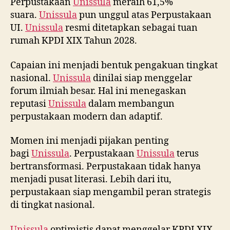
Perpustakaan
Unissula
meraih 61,5%
suara.
Unissula
pun unggul atas Perpustakaan
UI.
Unissula
resmi ditetapkan sebagai tuan
rumah KPDI XIX Tahun 2028.
Capaian ini menjadi bentuk pengakuan tingkat
nasional.
Unissula
dinilai siap menggelar
forum ilmiah besar. Hal ini menegaskan
reputasi
Unissula
dalam membangun
perpustakaan modern dan adaptif.
Momen ini menjadi pijakan penting
bagi
Unissula
. Perpustakaan
Unissula
terus
bertransformasi. Perpustakaan tidak hanya
menjadi pusat literasi. Lebih dari itu,
perpustakaan siap mengambil peran strategis
di tingkat nasional.
Unissula
optimistis dapat menggelar KPDI XIX