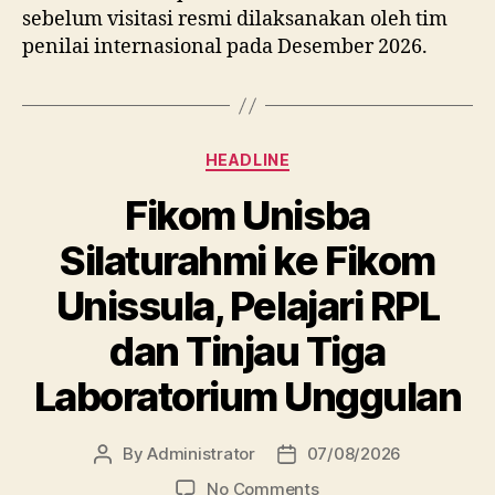
sebelum visitasi resmi dilaksanakan oleh tim
penilai internasional pada Desember 2026.
Categories
HEADLINE
Fikom Unisba
Silaturahmi ke Fikom
Unissula, Pelajari RPL
dan Tinjau Tiga
Laboratorium Unggulan
By
Administrator
07/08/2026
Post
Post
author
date
on
No Comments