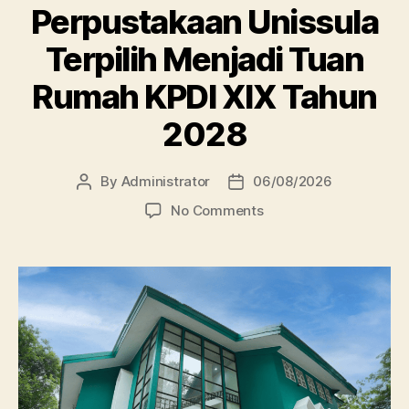
Perpustakaan Unissula
Terpilih Menjadi Tuan
Rumah KPDI XIX Tahun
2028
By
Administrator
06/08/2026
Post
Post
author
date
on
No Comments
Perpustakaan
Unissula
Terpilih
Menjadi
Tuan
Rumah
KPDI
XIX
Tahun