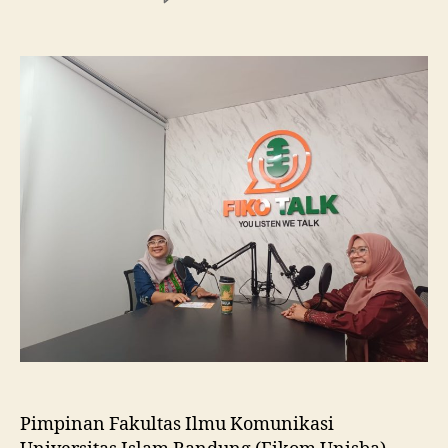
Fikom
Unisba
Silaturahmi
ke
Fikom
Unissula,
Pelajari
RPL
dan
Tinjau
Tiga
Laboratorium
Unggulan
Pimpinan Fakultas Ilmu Komunikasi