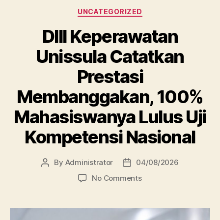
Categories
UNCATEGORIZED
DIII Keperawatan
Unissula Catatkan
Prestasi
Membanggakan, 100%
Mahasiswanya Lulus Uji
Kompetensi Nasional
By
Administrator
04/08/2026
Post
Post
author
date
on
No Comments
DIII
Keperawatan
Unissula