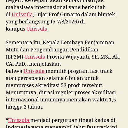
negeri. Ke depan, akan semakin banyak
mahasiswa internasional yang berkuliah
di
Unissula
,” ujar Prof Gunarto dalam bimtek
yang berlangsung (5-7/8/2026) di
kampus
Unissula
.
Sementara itu, Kepala Lembaga Penjaminan
Mutu dan Pengembangan Pendidikan
(LP3M)
Unissula
Provita Wijayanti, SE, MSi, Ak,
CA, PhD., menjelaskan
bahwa
Unissula
memilih program fast track
atau percepatan selama 6 bulan untuk
memproses akreditasi 53 prodi tersebut.
Menurutnya, durasi reguler proses akreditasi
internasional umumnya memakan waktu 1,5
hingga 2 tahun.
“
Unissula
menjadi perguruan tinggi kedua di
Indonesia yang mengambil jalur fast track ini