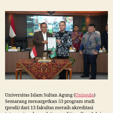
Unissula
Tancap
Gas
Targetkan
53
Prodi
Raih
Akreditasi
Internasional
ACQUIN
Lewat
Jalur
Fast
Track
Universitas Islam Sultan Agung (
Unissula
)
Semarang menargetkan 53 program studi
(prodi) dari 13 fakultas meraih akreditasi