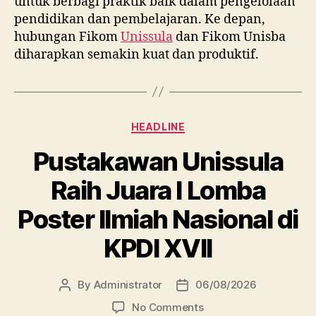
untuk berbagi praktik baik dalam pengelolaan
pendidikan dan pembelajaran. Ke depan,
hubungan Fikom
Unissula
dan Fikom Unisba
diharapkan semakin kuat dan produktif.
Categories
HEADLINE
Pustakawan Unissula
Raih Juara I Lomba
Poster Ilmiah Nasional di
KPDI XVII
By
Administrator
06/08/2026
Post
Post
author
date
on
No Comments