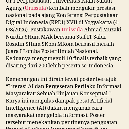
UPT Perpustakaan Universitas Islam Sultan
Agung (
Unissula
) kembali mengukir prestasi
nasional pada ajang Konferensi Perpustakaan
Digital Indonesia (KPDI) XVII di Yogyakarta (4-
6/8/2026). Pustakawan
Unissula
Ahmad Muzaki
Nurdin SHum MAk bersama Staf IT Sabir
Rosidin SHum SKom MKom berhasil meraih
Juara I Lomba Poster Ilmiah Nasional.
Keduanya mengungguli 10 finalis terbaik yang
disaring dari 200 lebih peserta se-Indonesia.
Kemenangan ini diraih lewat poster bertajuk
“Literasi AI dan Pergeseran Perilaku Informasi
Masyarakat: Sebuah Tinjauan Konseptual.”
Karya ini mengulas dampak pesat Artificial
Intelligence (AI) dalam mengubah cara
masyarakat mengelola informasi. Poster
tersebut menekankan pentingnya penguatan