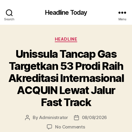
Headline Today
Search
Menu
Categories
HEADLINE
Unissula Tancap Gas
Targetkan 53 Prodi Raih
Akreditasi Internasional
ACQUIN Lewat Jalur
Fast Track
By
Administrator
08/08/2026
Post
Post
author
date
on
No Comments