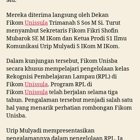
Md.
Mereka diterima langsung oleh Dekan
Fikom
Unissula
Trimanah S Sos M Si. Turut
menyambut Sekretaris Fikom Fikri Shofin
Mubarok SE M IKom dan Ketua Prodi S1 Ilmu
Komunikasi Urip Mulyadi S IKom M IKom.
Dalam kunjungan tersebut, Fikom Unisba
secara khusus mempelajari pengelolaan kelas
Rekognisi Pembelajaran Lampau (RPL) di
Fikom
Unissula
. Program RPL di
Fikom
Unissula
telah berjalan selama tiga
tahun. Pengalaman tersebut menjadi salah satu
hal yang menarik perhatian rombongan Fikom
Unisba.
Urip Mulyadi mempresentasikan
pengalamannya dalam pengelolaan RPL. Ia