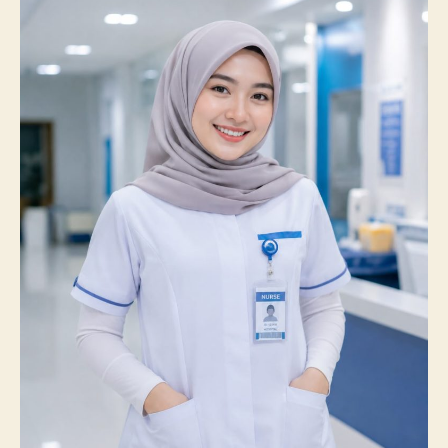
Catatkan
Prestasi
Membanggakan,
100%
Mahasiswanya
Lulus
Uji
Kompetensi
Nasional