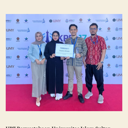
Pustakawan
Unissula
Raih
Juara
I
Lomba
Poster
Ilmiah
Nasional
di
KPDI
XVII