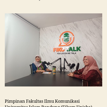
Fikom
Unisba
Silaturahmi
ke
Fikom
Unissula,
Pelajari
RPL
dan
Tinjau
Tiga
Laboratorium
Unggulan
Pimpinan Fakultas Ilmu Komunikasi