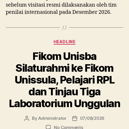
sebelum visitasi resmi dilaksanakan oleh tim
penilai internasional pada Desember 2026.
Categories
HEADLINE
Fikom Unisba
Silaturahmi ke Fikom
Unissula, Pelajari RPL
dan Tinjau Tiga
Laboratorium Unggulan
By
Administrator
07/08/2026
Post
Post
author
date
on
No Comments