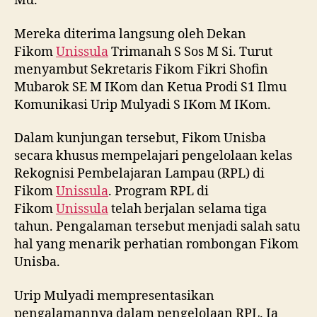
Md.
Mereka diterima langsung oleh Dekan
Fikom
Unissula
Trimanah S Sos M Si. Turut
menyambut Sekretaris Fikom Fikri Shofin
Mubarok SE M IKom dan Ketua Prodi S1 Ilmu
Komunikasi Urip Mulyadi S IKom M IKom.
Dalam kunjungan tersebut, Fikom Unisba
secara khusus mempelajari pengelolaan kelas
Rekognisi Pembelajaran Lampau (RPL) di
Fikom
Unissula
. Program RPL di
Fikom
Unissula
telah berjalan selama tiga
tahun. Pengalaman tersebut menjadi salah satu
hal yang menarik perhatian rombongan Fikom
Unisba.
Urip Mulyadi mempresentasikan
pengalamannya dalam pengelolaan RPL. Ia