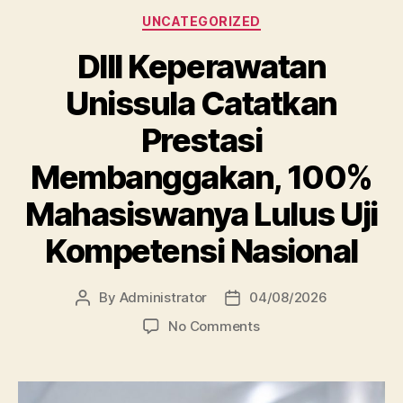
Categories
UNCATEGORIZED
DIII Keperawatan
Unissula Catatkan
Prestasi
Membanggakan, 100%
Mahasiswanya Lulus Uji
Kompetensi Nasional
By
Administrator
04/08/2026
Post
Post
author
date
on
No Comments
DIII
Keperawatan
Unissula