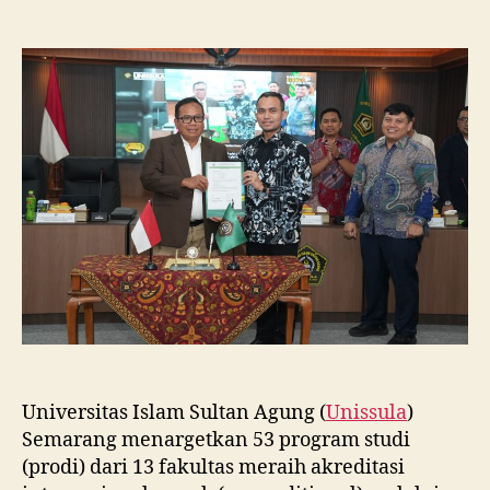
Unissula
Tancap
Gas
Targetkan
53
Prodi
Raih
Akreditasi
Internasional
ACQUIN
Lewat
Jalur
Fast
Track
Universitas Islam Sultan Agung (
Unissula
)
Semarang menargetkan 53 program studi
(prodi) dari 13 fakultas meraih akreditasi