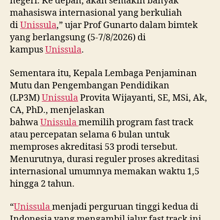
negeri. Ke depan, akan semakin banyak
mahasiswa internasional yang berkuliah
di
Unissula
,” ujar Prof Gunarto dalam bimtek
yang berlangsung (5-7/8/2026) di
kampus
Unissula
.
Sementara itu, Kepala Lembaga Penjaminan
Mutu dan Pengembangan Pendidikan
(LP3M)
Unissula
Provita Wijayanti, SE, MSi, Ak,
CA, PhD., menjelaskan
bahwa
Unissula
memilih program fast track
atau percepatan selama 6 bulan untuk
memproses akreditasi 53 prodi tersebut.
Menurutnya, durasi reguler proses akreditasi
internasional umumnya memakan waktu 1,5
hingga 2 tahun.
“
Unissula
menjadi perguruan tinggi kedua di
Indonesia yang mengambil jalur fast track ini