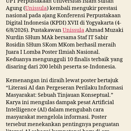
UPT Perpustakaan Universitas Islam Sultan
Agung (
Unissula
) kembali mengukir prestasi
nasional pada ajang Konferensi Perpustakaan
Digital Indonesia (KPDI) XVII di Yogyakarta (4-
6/8/2026). Pustakawan
Unissula
Ahmad Muzaki
Nurdin SHum MAk bersama Staf IT Sabir
Rosidin SHum SKom MKom berhasil meraih
Juara I Lomba Poster Ilmiah Nasional.
Keduanya mengungguli 10 finalis terbaik yang
disaring dari 200 lebih peserta se-Indonesia.
Kemenangan ini diraih lewat poster bertajuk
“Literasi AI dan Pergeseran Perilaku Informasi
Masyarakat: Sebuah Tinjauan Konseptual.”
Karya ini mengulas dampak pesat Artificial
Intelligence (AI) dalam mengubah cara
masyarakat mengelola informasi. Poster
tersebut menekankan pentingnya penguatan