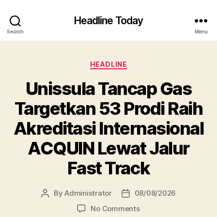
Headline Today
Search
Menu
Categories
HEADLINE
Unissula Tancap Gas
Targetkan 53 Prodi Raih
Akreditasi Internasional
ACQUIN Lewat Jalur
Fast Track
By
Administrator
08/08/2026
Post
Post
author
date
on
No Comments