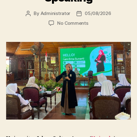
By
Administrator
05/08/2026
Post
Post
author
date
on
No Comments
Dosen
FBSB
Unissula
Bekali
Mahasiswa
Kebidanan
Blora
Etika
dan
Keterampilan
Public
Speaking