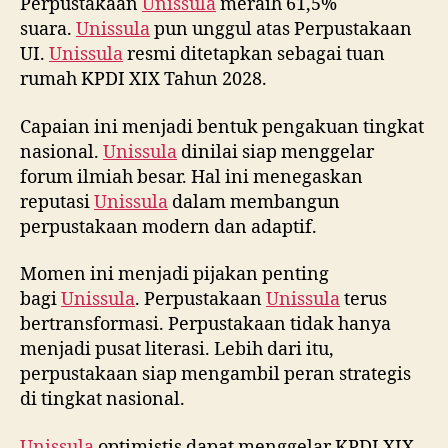
Perpustakaan
Unissula
meraih 61,5%
suara.
Unissula
pun unggul atas Perpustakaan
UI.
Unissula
resmi ditetapkan sebagai tuan
rumah KPDI XIX Tahun 2028.
Capaian ini menjadi bentuk pengakuan tingkat
nasional.
Unissula
dinilai siap menggelar
forum ilmiah besar. Hal ini menegaskan
reputasi
Unissula
dalam membangun
perpustakaan modern dan adaptif.
Momen ini menjadi pijakan penting
bagi
Unissula
. Perpustakaan
Unissula
terus
bertransformasi. Perpustakaan tidak hanya
menjadi pusat literasi. Lebih dari itu,
perpustakaan siap mengambil peran strategis
di tingkat nasional.
Unissula
optimistis dapat menggelar KPDI XIX