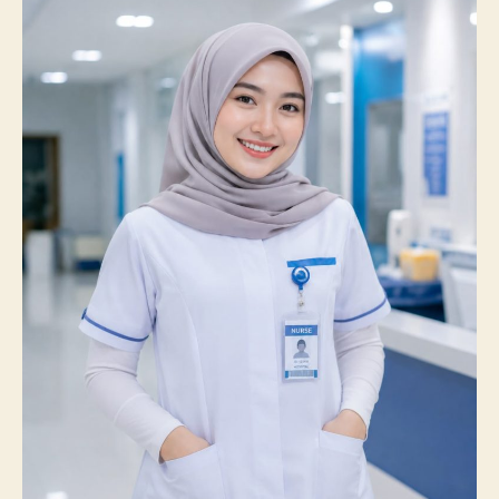
Catatkan
Prestasi
Membanggakan,
100%
Mahasiswanya
Lulus
Uji
Kompetensi
Nasional