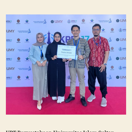
Pustakawan
Unissula
Raih
Juara
I
Lomba
Poster
Ilmiah
Nasional
di
KPDI
XVII