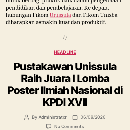
untuk berbagi praktik baik dalam pengelolaan
pendidikan dan pembelajaran. Ke depan,
hubungan Fikom
Unissula
dan Fikom Unisba
diharapkan semakin kuat dan produktif.
Categories
HEADLINE
Pustakawan Unissula
Raih Juara I Lomba
Poster Ilmiah Nasional di
KPDI XVII
By
Administrator
06/08/2026
Post
Post
author
date
on
No Comments