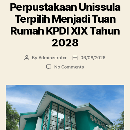
Perpustakaan Unissula
Terpilih Menjadi Tuan
Rumah KPDI XIX Tahun
2028
By
Administrator
06/08/2026
Post
Post
author
date
on
No Comments
Perpustakaan
Unissula
Terpilih
Menjadi
Tuan
Rumah
KPDI
XIX
Tahun