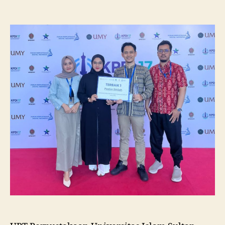
Pustakawan
Unissula
Raih
Juara
I
Lomba
Poster
Ilmiah
Nasional
di
KPDI
XVII