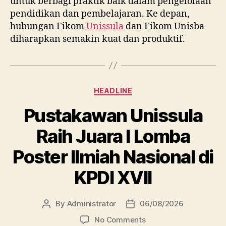
untuk berbagi praktik baik dalam pengelolaan
pendidikan dan pembelajaran. Ke depan,
hubungan Fikom
Unissula
dan Fikom Unisba
diharapkan semakin kuat dan produktif.
Categories
HEADLINE
Pustakawan Unissula
Raih Juara I Lomba
Poster Ilmiah Nasional di
KPDI XVII
By
Administrator
06/08/2026
Post
Post
author
date
on
No Comments