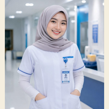
Catatkan
Prestasi
Membanggakan,
100%
Mahasiswanya
Lulus
Uji
Kompetensi
Nasional