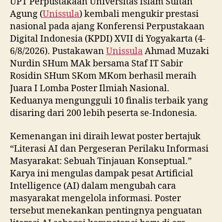
UPT Perpustakaan Universitas Islam Sultan
Agung (
Unissula
) kembali mengukir prestasi
nasional pada ajang Konferensi Perpustakaan
Digital Indonesia (KPDI) XVII di Yogyakarta (4-
6/8/2026). Pustakawan
Unissula
Ahmad Muzaki
Nurdin SHum MAk bersama Staf IT Sabir
Rosidin SHum SKom MKom berhasil meraih
Juara I Lomba Poster Ilmiah Nasional.
Keduanya mengungguli 10 finalis terbaik yang
disaring dari 200 lebih peserta se-Indonesia.
Kemenangan ini diraih lewat poster bertajuk
“Literasi AI dan Pergeseran Perilaku Informasi
Masyarakat: Sebuah Tinjauan Konseptual.”
Karya ini mengulas dampak pesat Artificial
Intelligence (AI) dalam mengubah cara
masyarakat mengelola informasi. Poster
tersebut menekankan pentingnya penguatan