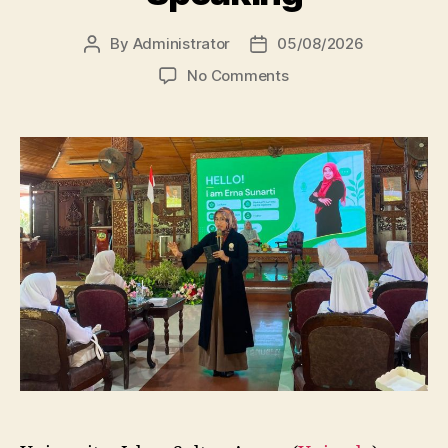
By
Administrator
05/08/2026
Post
Post
author
date
on
No Comments
Dosen
FBSB
Unissula
Bekali
Mahasiswa
Kebidanan
Blora
Etika
dan
Keterampilan
Public
Speaking