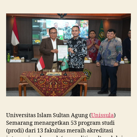
Unissula
Tancap
Gas
Targetkan
53
Prodi
Raih
Akreditasi
Internasional
ACQUIN
Lewat
Jalur
Fast
Track
Universitas Islam Sultan Agung (
Unissula
)
Semarang menargetkan 53 program studi
(prodi) dari 13 fakultas meraih akreditasi