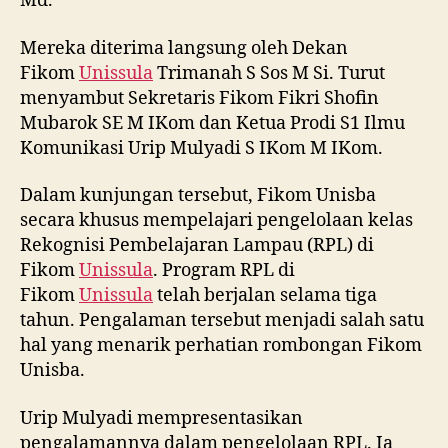
Md.
Mereka diterima langsung oleh Dekan
Fikom
Unissula
Trimanah S Sos M Si. Turut
menyambut Sekretaris Fikom Fikri Shofin
Mubarok SE M IKom dan Ketua Prodi S1 Ilmu
Komunikasi Urip Mulyadi S IKom M IKom.
Dalam kunjungan tersebut, Fikom Unisba
secara khusus mempelajari pengelolaan kelas
Rekognisi Pembelajaran Lampau (RPL) di
Fikom
Unissula
. Program RPL di
Fikom
Unissula
telah berjalan selama tiga
tahun. Pengalaman tersebut menjadi salah satu
hal yang menarik perhatian rombongan Fikom
Unisba.
Urip Mulyadi mempresentasikan
pengalamannya dalam pengelolaan RPL. Ia