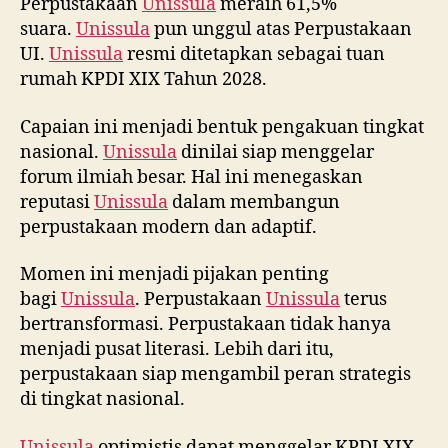
Perpustakaan
Unissula
meraih 61,5%
suara.
Unissula
pun unggul atas Perpustakaan
UI.
Unissula
resmi ditetapkan sebagai tuan
rumah KPDI XIX Tahun 2028.
Capaian ini menjadi bentuk pengakuan tingkat
nasional.
Unissula
dinilai siap menggelar
forum ilmiah besar. Hal ini menegaskan
reputasi
Unissula
dalam membangun
perpustakaan modern dan adaptif.
Momen ini menjadi pijakan penting
bagi
Unissula
. Perpustakaan
Unissula
terus
bertransformasi. Perpustakaan tidak hanya
menjadi pusat literasi. Lebih dari itu,
perpustakaan siap mengambil peran strategis
di tingkat nasional.
Unissula
optimistis dapat menggelar KPDI XIX