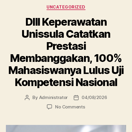
Categories
UNCATEGORIZED
DIII Keperawatan
Unissula Catatkan
Prestasi
Membanggakan, 100%
Mahasiswanya Lulus Uji
Kompetensi Nasional
By
Administrator
04/08/2026
Post
Post
author
date
on
No Comments
DIII
Keperawatan
Unissula