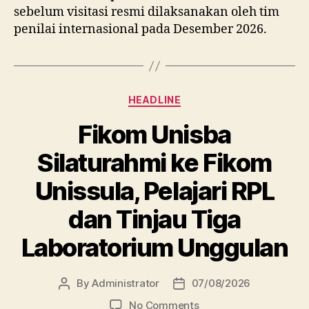
sebelum visitasi resmi dilaksanakan oleh tim
penilai internasional pada Desember 2026.
Categories
HEADLINE
Fikom Unisba
Silaturahmi ke Fikom
Unissula, Pelajari RPL
dan Tinjau Tiga
Laboratorium Unggulan
By
Administrator
07/08/2026
Post
Post
author
date
on
No Comments