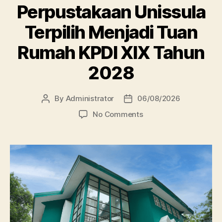
Perpustakaan Unissula
Terpilih Menjadi Tuan
Rumah KPDI XIX Tahun
2028
By
Administrator
06/08/2026
Post
Post
author
date
on
No Comments
Perpustakaan
Unissula
Terpilih
Menjadi
Tuan
Rumah
KPDI
XIX
Tahun