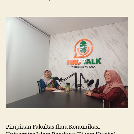
Fikom
Unisba
Silaturahmi
ke
Fikom
Unissula,
Pelajari
RPL
dan
Tinjau
Tiga
Laboratorium
Unggulan
Pimpinan Fakultas Ilmu Komunikasi