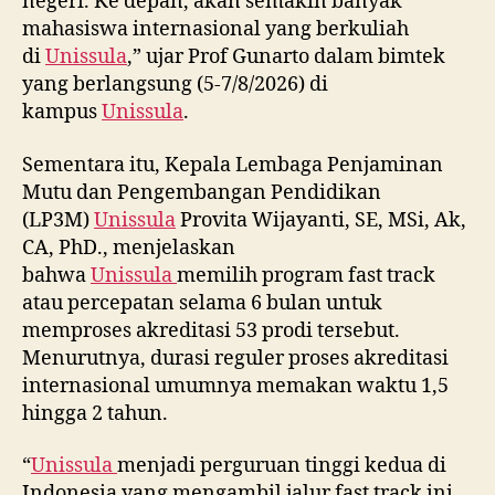
negeri. Ke depan, akan semakin banyak
mahasiswa internasional yang berkuliah
di
Unissula
,” ujar Prof Gunarto dalam bimtek
yang berlangsung (5-7/8/2026) di
kampus
Unissula
.
Sementara itu, Kepala Lembaga Penjaminan
Mutu dan Pengembangan Pendidikan
(LP3M)
Unissula
Provita Wijayanti, SE, MSi, Ak,
CA, PhD., menjelaskan
bahwa
Unissula
memilih program fast track
atau percepatan selama 6 bulan untuk
memproses akreditasi 53 prodi tersebut.
Menurutnya, durasi reguler proses akreditasi
internasional umumnya memakan waktu 1,5
hingga 2 tahun.
“
Unissula
menjadi perguruan tinggi kedua di
Indonesia yang mengambil jalur fast track ini