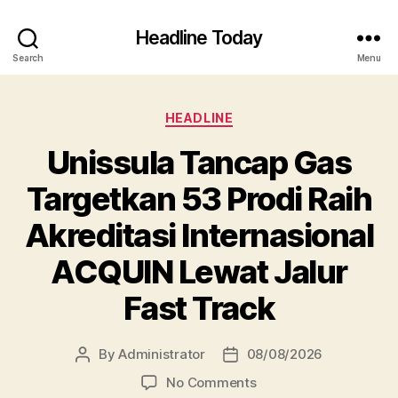
Headline Today
Search
Menu
Categories
HEADLINE
Unissula Tancap Gas
Targetkan 53 Prodi Raih
Akreditasi Internasional
ACQUIN Lewat Jalur
Fast Track
By
Administrator
08/08/2026
Post
Post
author
date
on
No Comments