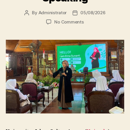
By
Administrator
05/08/2026
Post
Post
author
date
on
No Comments
Dosen
FBSB
Unissula
Bekali
Mahasiswa
Kebidanan
Blora
Etika
dan
Keterampilan
Public
Speaking