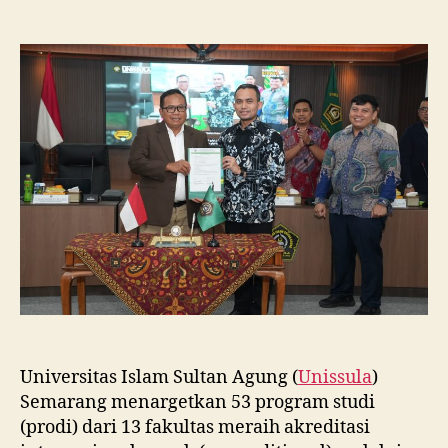
Unissula
Tancap
Gas
Targetkan
53
Prodi
Raih
Akreditasi
Internasional
ACQUIN
Lewat
Jalur
Fast
Track
Universitas Islam Sultan Agung (
Unissula
)
Semarang menargetkan 53 program studi
(prodi) dari 13 fakultas meraih akreditasi