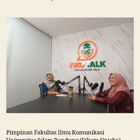
Fikom
Unisba
Silaturahmi
ke
Fikom
Unissula,
Pelajari
RPL
dan
Tinjau
Tiga
Laboratorium
Unggulan
Pimpinan Fakultas Ilmu Komunikasi