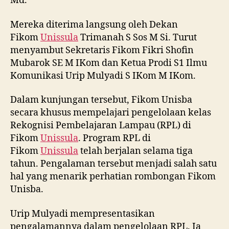
Md.
Mereka diterima langsung oleh Dekan
Fikom
Unissula
Trimanah S Sos M Si. Turut
menyambut Sekretaris Fikom Fikri Shofin
Mubarok SE M IKom dan Ketua Prodi S1 Ilmu
Komunikasi Urip Mulyadi S IKom M IKom.
Dalam kunjungan tersebut, Fikom Unisba
secara khusus mempelajari pengelolaan kelas
Rekognisi Pembelajaran Lampau (RPL) di
Fikom
Unissula
. Program RPL di
Fikom
Unissula
telah berjalan selama tiga
tahun. Pengalaman tersebut menjadi salah satu
hal yang menarik perhatian rombongan Fikom
Unisba.
Urip Mulyadi mempresentasikan
pengalamannya dalam pengelolaan RPL. Ia