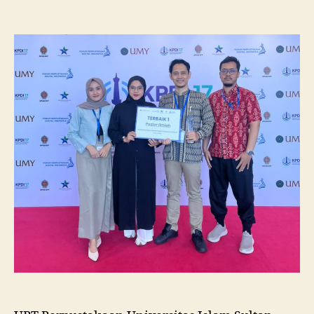
Pustakawan
Unissula
Raih
Juara
I
Lomba
Poster
Ilmiah
Nasional
di
KPDI
XVII