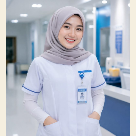
Catatkan
Prestasi
Membanggakan,
100%
Mahasiswanya
Lulus
Uji
Kompetensi
Nasional