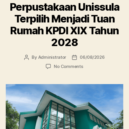
Perpustakaan Unissula
Terpilih Menjadi Tuan
Rumah KPDI XIX Tahun
2028
By
Administrator
06/08/2026
Post
Post
author
date
on
No Comments
Perpustakaan
Unissula
Terpilih
Menjadi
Tuan
Rumah
KPDI
XIX
Tahun