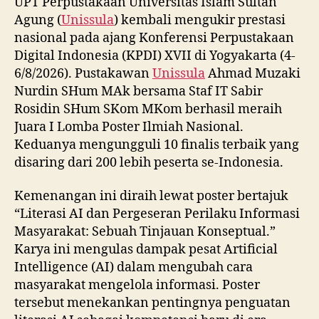
UPT Perpustakaan Universitas Islam Sultan
Agung (
Unissula
) kembali mengukir prestasi
nasional pada ajang Konferensi Perpustakaan
Digital Indonesia (KPDI) XVII di Yogyakarta (4-
6/8/2026). Pustakawan
Unissula
Ahmad Muzaki
Nurdin SHum MAk bersama Staf IT Sabir
Rosidin SHum SKom MKom berhasil meraih
Juara I Lomba Poster Ilmiah Nasional.
Keduanya mengungguli 10 finalis terbaik yang
disaring dari 200 lebih peserta se-Indonesia.
Kemenangan ini diraih lewat poster bertajuk
“Literasi AI dan Pergeseran Perilaku Informasi
Masyarakat: Sebuah Tinjauan Konseptual.”
Karya ini mengulas dampak pesat Artificial
Intelligence (AI) dalam mengubah cara
masyarakat mengelola informasi. Poster
tersebut menekankan pentingnya penguatan