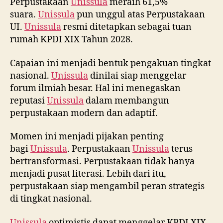
Perpustakaan
Unissula
meraih 61,5%
suara.
Unissula
pun unggul atas Perpustakaan
UI.
Unissula
resmi ditetapkan sebagai tuan
rumah KPDI XIX Tahun 2028.
Capaian ini menjadi bentuk pengakuan tingkat
nasional.
Unissula
dinilai siap menggelar
forum ilmiah besar. Hal ini menegaskan
reputasi
Unissula
dalam membangun
perpustakaan modern dan adaptif.
Momen ini menjadi pijakan penting
bagi
Unissula
. Perpustakaan
Unissula
terus
bertransformasi. Perpustakaan tidak hanya
menjadi pusat literasi. Lebih dari itu,
perpustakaan siap mengambil peran strategis
di tingkat nasional.
Unissula
optimistis dapat menggelar KPDI XIX