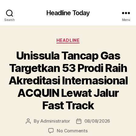
Headline Today
Search
Menu
Categories
HEADLINE
Unissula Tancap Gas
Targetkan 53 Prodi Raih
Akreditasi Internasional
ACQUIN Lewat Jalur
Fast Track
By
Administrator
08/08/2026
Post
Post
author
date
on
No Comments