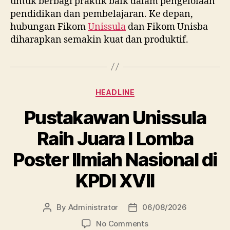
untuk berbagi praktik baik dalam pengelolaan
pendidikan dan pembelajaran. Ke depan,
hubungan Fikom
Unissula
dan Fikom Unisba
diharapkan semakin kuat dan produktif.
Categories
HEADLINE
Pustakawan Unissula
Raih Juara I Lomba
Poster Ilmiah Nasional di
KPDI XVII
By
Administrator
06/08/2026
Post
Post
author
date
on
No Comments