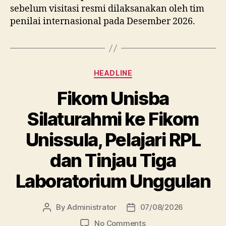
sebelum visitasi resmi dilaksanakan oleh tim
penilai internasional pada Desember 2026.
Categories
HEADLINE
Fikom Unisba
Silaturahmi ke Fikom
Unissula, Pelajari RPL
dan Tinjau Tiga
Laboratorium Unggulan
By
Administrator
07/08/2026
Post
Post
author
date
on
No Comments