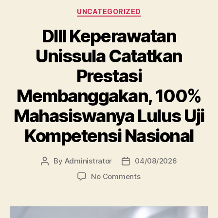
Categories
UNCATEGORIZED
DIII Keperawatan
Unissula Catatkan
Prestasi
Membanggakan, 100%
Mahasiswanya Lulus Uji
Kompetensi Nasional
By
Administrator
04/08/2026
Post
Post
author
date
on
No Comments
DIII
Keperawatan
Unissula