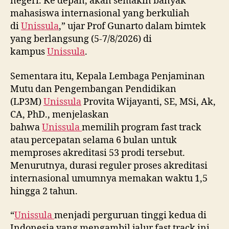
negeri. Ke depan, akan semakin banyak
mahasiswa internasional yang berkuliah
di
Unissula
,” ujar Prof Gunarto dalam bimtek
yang berlangsung (5-7/8/2026) di
kampus
Unissula
.
Sementara itu, Kepala Lembaga Penjaminan
Mutu dan Pengembangan Pendidikan
(LP3M)
Unissula
Provita Wijayanti, SE, MSi, Ak,
CA, PhD., menjelaskan
bahwa
Unissula
memilih program fast track
atau percepatan selama 6 bulan untuk
memproses akreditasi 53 prodi tersebut.
Menurutnya, durasi reguler proses akreditasi
internasional umumnya memakan waktu 1,5
hingga 2 tahun.
“
Unissula
menjadi perguruan tinggi kedua di
Indonesia yang mengambil jalur fast track ini