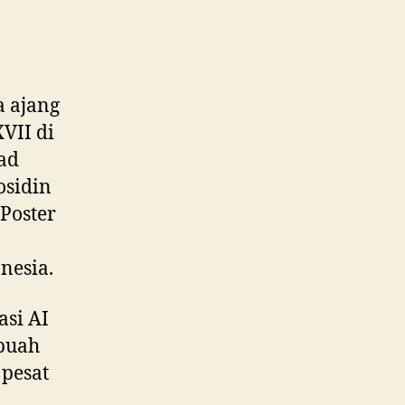
a ajang
VII di
ad
osidin
Poster
nesia.
asi AI
ebuah
 pesat