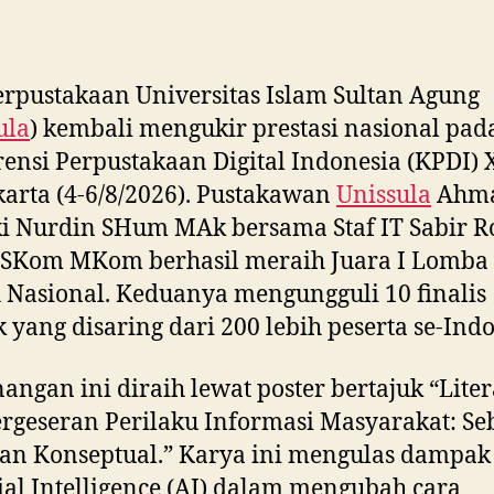
rpustakaan Universitas Islam Sultan Agung
ula
) kembali mengukir prestasi nasional pad
ensi Perpustakaan Digital Indonesia (KPDI) X
arta (4-6/8/2026). Pustakawan
Unissula
Ahm
 Nurdin SHum MAk bersama Staf IT Sabir R
SKom MKom berhasil meraih Juara I Lomba 
 Nasional. Keduanya mengungguli 10 finalis
k yang disaring dari 200 lebih peserta se-Indo
ngan ini diraih lewat poster bertajuk “Liter
rgeseran Perilaku Informasi Masyarakat: S
an Konseptual.” Karya ini mengulas dampak
cial Intelligence (AI) dalam mengubah cara