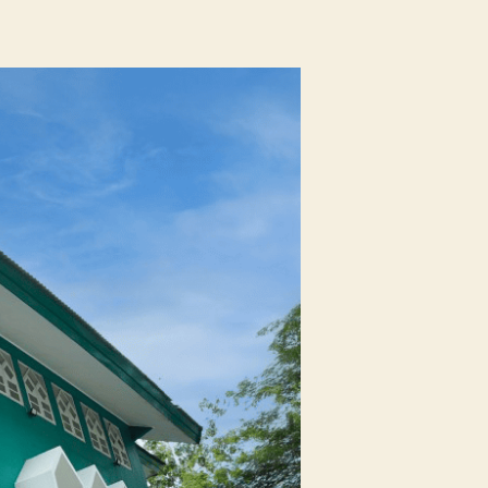
Perpustakaan
Unissula
Terpilih
Menjadi
Tuan
Rumah
KPDI
XIX
Tahun
2028