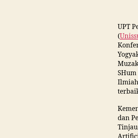
UPT Pe
(
Uniss
Konfer
Yogyak
Muzaki
SHum 
Ilmiah
terbai
Kemena
dan Pe
Tinjau
Artifi