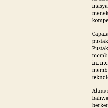
masyar
meneka
kompet
Capai
pusta
Pusta
member
ini m
memban
teknol
Ahmad
bahwa 
berke