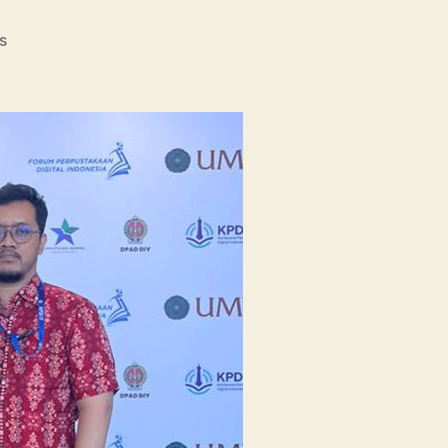
on
s
Pustakawan
Unissula
Raih
Juara
I
Lomba
Poster
Ilmiah
Nasional
di
KPDI
XVII