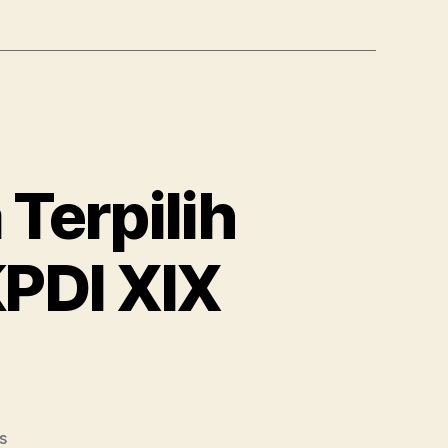
Terpilih
PDI XIX
on
s