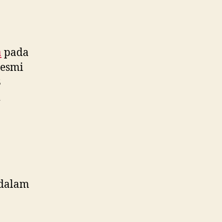
.
a
pada
resmi
8
i
 dalam