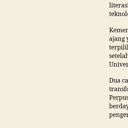
litera
teknol
Kemen
ajang
terpil
setela
Univer
Dua ca
transf
Perpu
berday
pengem