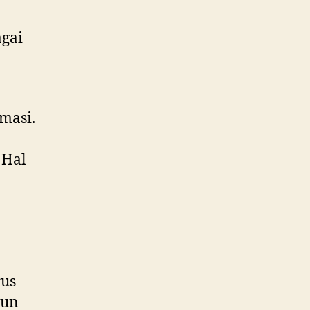
agai
masi.
 Hal
rus
gun