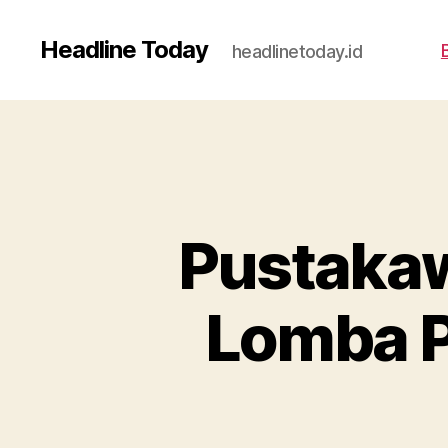
Headline Today
headlinetoday.id
Pustakaw
Lomba Po