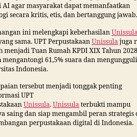
si AI agar masyarakat dapat memanfaatkan
ogi secara kritis, etis, dan bertanggung jawab
angan ini melengkapi keberhasilan
Unissul
 yang sama. UPT Perpustakaan
Unissula
juga 
ih menjadi Tuan Rumah KPDI XIX Tahun 202
h mengantongi 61,5% suara dan mengunggul
sitas Indonesia.
paian tersebut menjadi tonggak penting
ormasi UPT
stakaan
Unissula
.
Unissula
terbukti mampu
a saing dan siap mengambil peran strategis
bangan perpustakaan digital di Indonesia.