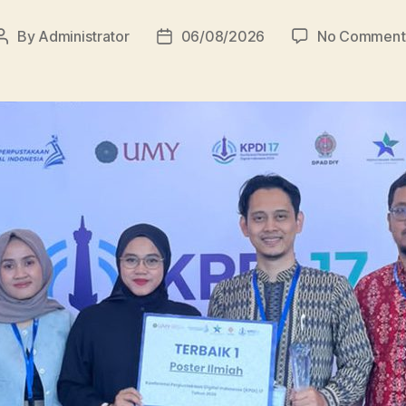
By
Administrator
06/08/2026
No Comment
Post
Post
author
date