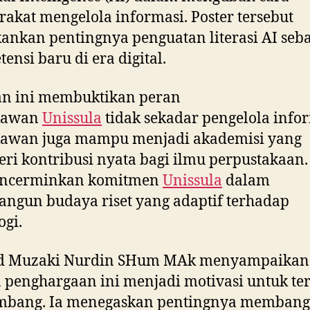
akat mengelola informasi. Poster tersebut
nkan pentingnya penguatan literasi AI seb
ensi baru di era digital.
an ini membuktikan peran
kawan
Unissula
tidak sekadar pengelola infor
kawan juga mampu menjadi akademisi yang
i kontribusi nyata bagi ilmu perpustakaan.
encerminkan komitmen
Unissula
dalam
gun budaya riset yang adaptif terhadap
ogi.
 Muzaki Nurdin SHum MAk menyampaikan
penghargaan ini menjadi motivasi untuk te
mbang. Ia menegaskan pentingnya memban