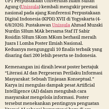
UPT Perpustakaan Universitas Islam Sultan
Agung (
Unissula
) kembali mengukir prestasi
nasional pada ajang Konferensi Perpustakaan
Digital Indonesia (KPDI) XVII di Yogyakarta (4-
6/8/2026). Pustakawan
Unissula
Ahmad Muzaki
Nurdin SHum MAk bersama Staf IT Sabir
Rosidin SHum SKom MKom berhasil meraih
Juara I Lomba Poster Ilmiah Nasional.
Keduanya mengungguli 10 finalis terbaik yang
disaring dari 200 lebih peserta se-Indonesia.
Kemenangan ini diraih lewat poster bertajuk
“Literasi AI dan Pergeseran Perilaku Informasi
Masyarakat: Sebuah Tinjauan Konseptual.”
Karya ini mengulas dampak pesat Artificial
Intelligence (AI) dalam mengubah cara
masyarakat mengelola informasi. Poster
tersebut menekankan pentingnya penguatan