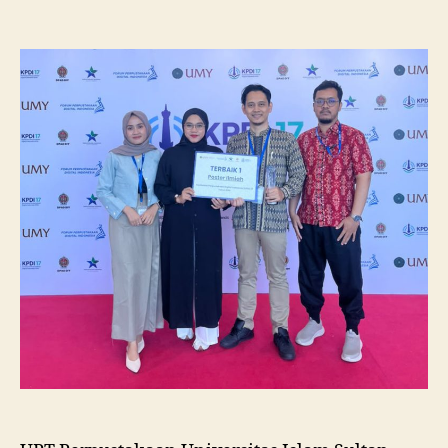
Pustakawan
Unissula
Raih
Juara
I
Lomba
Poster
Ilmiah
Nasional
di
KPDI
XVII