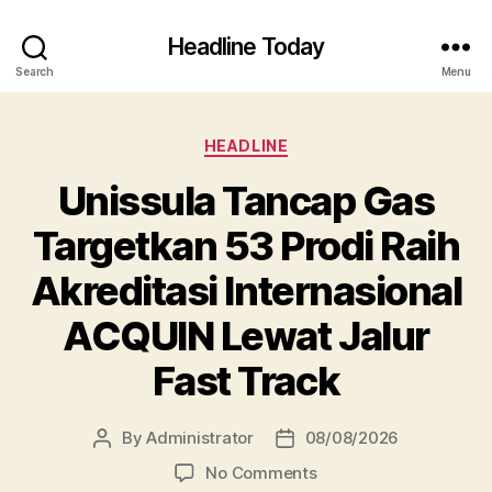
Headline Today
Search
Menu
Categories
HEADLINE
Unissula Tancap Gas
Targetkan 53 Prodi Raih
Akreditasi Internasional
ACQUIN Lewat Jalur
Fast Track
By
Administrator
08/08/2026
Post
Post
author
date
on
No Comments