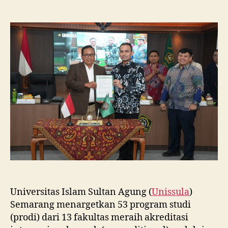
Unissula
Tancap
Gas
Targetkan
53
Prodi
Raih
Akreditasi
Internasional
ACQUIN
Lewat
Jalur
Fast
Track
Universitas Islam Sultan Agung (
Unissula
)
Semarang menargetkan 53 program studi
(prodi) dari 13 fakultas meraih akreditasi