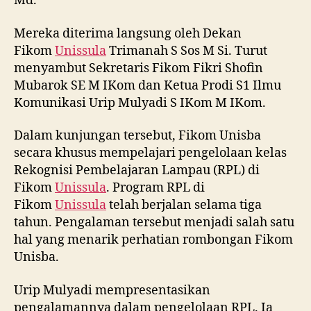
Md.
Mereka diterima langsung oleh Dekan
Fikom
Unissula
Trimanah S Sos M Si. Turut
menyambut Sekretaris Fikom Fikri Shofin
Mubarok SE M IKom dan Ketua Prodi S1 Ilmu
Komunikasi Urip Mulyadi S IKom M IKom.
Dalam kunjungan tersebut, Fikom Unisba
secara khusus mempelajari pengelolaan kelas
Rekognisi Pembelajaran Lampau (RPL) di
Fikom
Unissula
. Program RPL di
Fikom
Unissula
telah berjalan selama tiga
tahun. Pengalaman tersebut menjadi salah satu
hal yang menarik perhatian rombongan Fikom
Unisba.
Urip Mulyadi mempresentasikan
pengalamannya dalam pengelolaan RPL. Ia