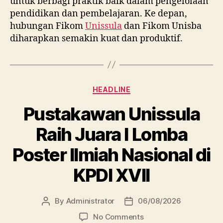
untuk berbagi praktik baik dalam pengelolaan
pendidikan dan pembelajaran. Ke depan,
hubungan Fikom
Unissula
dan Fikom Unisba
diharapkan semakin kuat dan produktif.
Categories
HEADLINE
Pustakawan Unissula
Raih Juara I Lomba
Poster Ilmiah Nasional di
KPDI XVII
By
Administrator
06/08/2026
Post
Post
author
date
on
No Comments