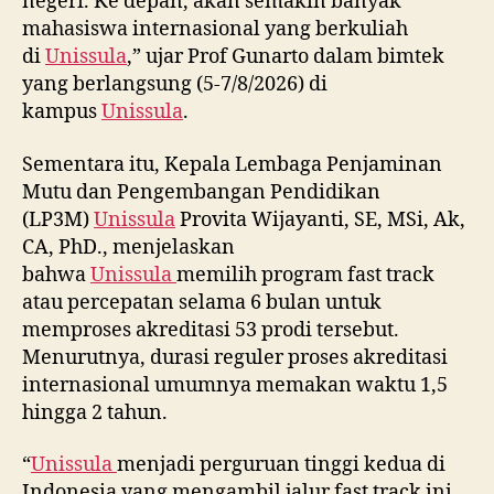
negeri. Ke depan, akan semakin banyak
mahasiswa internasional yang berkuliah
di
Unissula
,” ujar Prof Gunarto dalam bimtek
yang berlangsung (5-7/8/2026) di
kampus
Unissula
.
Sementara itu, Kepala Lembaga Penjaminan
Mutu dan Pengembangan Pendidikan
(LP3M)
Unissula
Provita Wijayanti, SE, MSi, Ak,
CA, PhD., menjelaskan
bahwa
Unissula
memilih program fast track
atau percepatan selama 6 bulan untuk
memproses akreditasi 53 prodi tersebut.
Menurutnya, durasi reguler proses akreditasi
internasional umumnya memakan waktu 1,5
hingga 2 tahun.
“
Unissula
menjadi perguruan tinggi kedua di
Indonesia yang mengambil jalur fast track ini