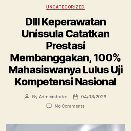
Categories
UNCATEGORIZED
DIII Keperawatan
Unissula Catatkan
Prestasi
Membanggakan, 100%
Mahasiswanya Lulus Uji
Kompetensi Nasional
By
Administrator
04/08/2026
Post
Post
author
date
on
No Comments
DIII
Keperawatan
Unissula