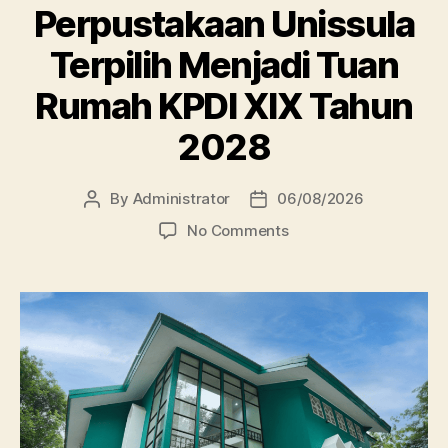
Perpustakaan Unissula
Terpilih Menjadi Tuan
Rumah KPDI XIX Tahun
2028
By
Administrator
06/08/2026
Post
Post
author
date
on
No Comments
Perpustakaan
Unissula
Terpilih
Menjadi
Tuan
Rumah
KPDI
XIX
Tahun