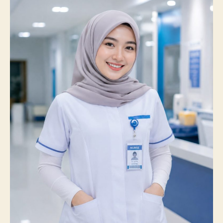
Catatkan
Prestasi
Membanggakan,
100%
Mahasiswanya
Lulus
Uji
Kompetensi
Nasional