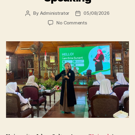
By
Administrator
05/08/2026
Post
Post
author
date
on
No Comments
Dosen
FBSB
Unissula
Bekali
Mahasiswa
Kebidanan
Blora
Etika
dan
Keterampilan
Public
Speaking