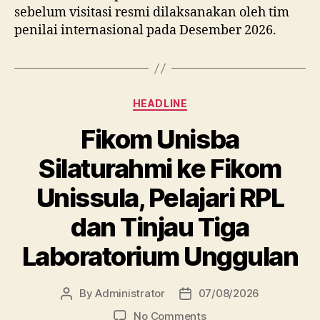
sebelum visitasi resmi dilaksanakan oleh tim
penilai internasional pada Desember 2026.
Categories
HEADLINE
Fikom Unisba
Silaturahmi ke Fikom
Unissula, Pelajari RPL
dan Tinjau Tiga
Laboratorium Unggulan
By
Administrator
07/08/2026
Post
Post
author
date
on
No Comments