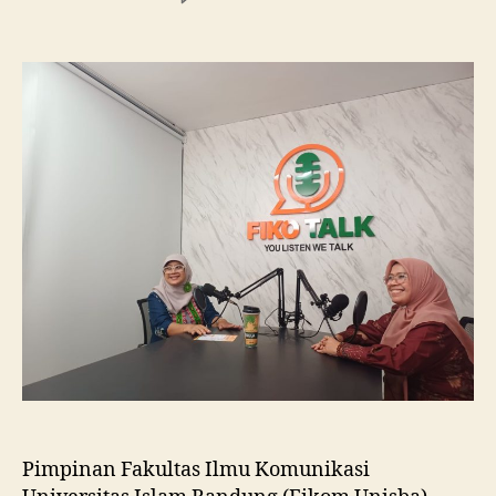
Fikom
Unisba
Silaturahmi
ke
Fikom
Unissula,
Pelajari
RPL
dan
Tinjau
Tiga
Laboratorium
Unggulan
Pimpinan Fakultas Ilmu Komunikasi