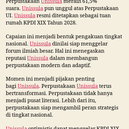
Perpustakaan
Unissula
meraih 61,5%
suara.
Unissula
pun unggul atas Perpustakaan
UI.
Unissula
resmi ditetapkan sebagai tuan
rumah KPDI XIX Tahun 2028.
Capaian ini menjadi bentuk pengakuan tingkat
nasional.
Unissula
dinilai siap menggelar
forum ilmiah besar. Hal ini menegaskan
reputasi
Unissula
dalam membangun
perpustakaan modern dan adaptif.
Momen ini menjadi pijakan penting
bagi
Unissula
. Perpustakaan
Unissula
terus
bertransformasi. Perpustakaan tidak hanya
menjadi pusat literasi. Lebih dari itu,
perpustakaan siap mengambil peran strategis
di tingkat nasional.
Unissula
optimistis dapat menggelar KPDI XIX