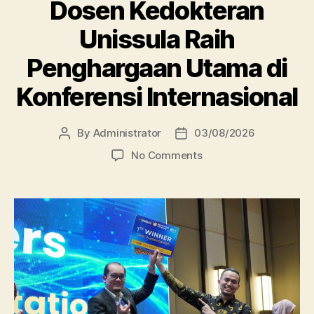
Dosen Kedokteran
Unissula Raih
Penghargaan Utama di
Konferensi Internasional
By
Administrator
03/08/2026
Post
Post
author
date
on
No Comments
Dosen
Kedokteran
Unissula
Raih
Penghargaan
Utama
di
Konferensi
Internasional