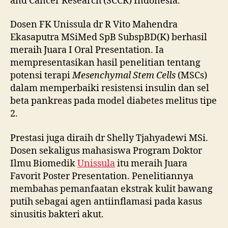
and Cancer Research (SCCR) Indonesia.
Dosen FK Unissula dr R Vito Mahendra
Ekasaputra MSiMed SpB SubspBD(K) berhasil
meraih Juara I Oral Presentation. Ia
mempresentasikan hasil penelitian tentang
potensi terapi
Mesenchymal Stem Cells
(MSCs)
dalam memperbaiki resistensi insulin dan sel
beta pankreas pada model diabetes melitus tipe
2.
Prestasi juga diraih dr Shelly Tjahyadewi MSi.
Dosen sekaligus mahasiswa Program Doktor
Ilmu Biomedik
Unissula
itu meraih Juara
Favorit Poster Presentation. Penelitiannya
membahas pemanfaatan ekstrak kulit bawang
putih sebagai agen antiinflamasi pada kasus
sinusitis bakteri akut.