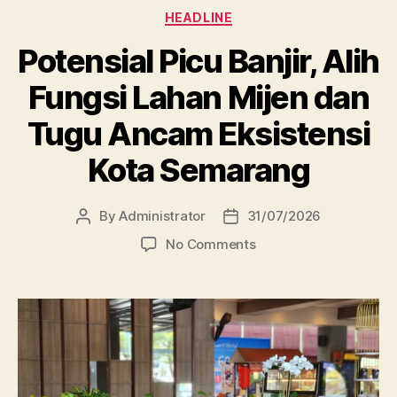
Categories
HEADLINE
Potensial Picu Banjir, Alih
Fungsi Lahan Mijen dan
Tugu Ancam Eksistensi
Kota Semarang
By
Administrator
31/07/2026
Post
Post
author
date
on
No Comments
Potensial
Picu
Banjir,
Alih
Fungsi
Lahan
Mijen