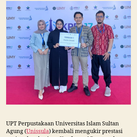
Raih
Juara
I
Lomba
Poster
Ilmiah
Nasional
di
KPDI
XVII
UPT Perpustakaan Universitas Islam Sultan
Agung (
Unissula
) kembali mengukir prestasi