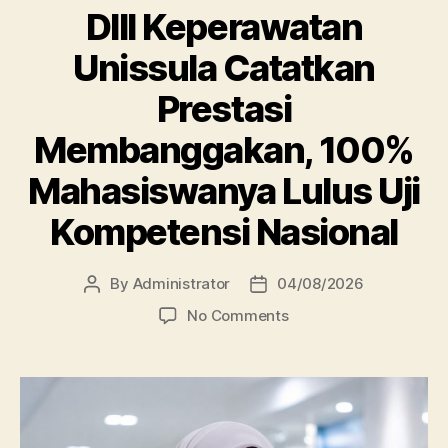
DIII Keperawatan
Unissula Catatkan
Prestasi
Membanggakan, 100%
Mahasiswanya Lulus Uji
Kompetensi Nasional
By
Administrator
04/08/2026
Post
Post
author
date
on
No Comments
DIII
Keperawatan
Unissula
Catatkan
Prestasi
Membanggakan,