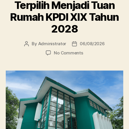
Terpilih Menjadi Tuan
Rumah KPDI XIX Tahun
2028
By
Administrator
06/08/2026
Post
Post
author
date
on
No Comments
Perpustakaan
Unissula
Terpilih
Menjadi
Tuan
Rumah
KPDI
XIX
Tahun
2028