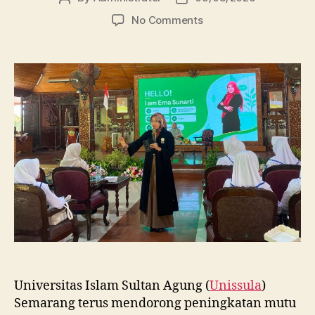
author
date
on
No Comments
Dosen
FBSB
Unissula
Bekali
Mahasiswa
Kebidanan
Blora
Etika
dan
Keterampilan
Public
Speaking
Universitas Islam Sultan Agung (
Unissula
)
Semarang terus mendorong peningkatan mutu