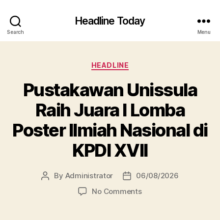
Headline Today
Search
Menu
Categories
HEADLINE
Pustakawan Unissula
Raih Juara I Lomba
Poster Ilmiah Nasional di
KPDI XVII
By
Administrator
06/08/2026
Post
Post
author
date
on
No Comments
Pustakawan
Unissula