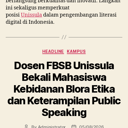
berlangsung berkualitas dan inovatif. Langkah
ini sekaligus memperkuat
posisi
Unissula
dalam pengembangan literasi
digital di Indonesia.
Categories
HEADLINE
KAMPUS
Dosen FBSB Unissula
Bekali Mahasiswa
Kebidanan Blora Etika
dan Keterampilan Public
Speaking
By
Administrator
05/08/2026
Post
Post