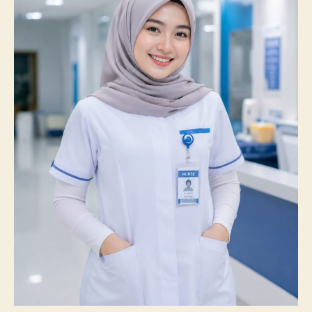
100%
Mahasiswanya
Lulus
Uji
Kompetensi
Nasional