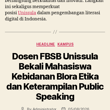
berlangsung berkualitas dan inovatif. Langkah
ini sekaligus memperkuat
posisi
Unissula
dalam pengembangan literasi
digital di Indonesia.
Categories
HEADLINE
KAMPUS
Dosen FBSB Unissula
Bekali Mahasiswa
Kebidanan Blora Etika
dan Keterampilan Public
Speaking
By
Administrator
05/08/2026
Post
Post