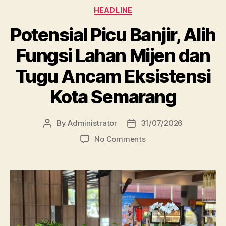
Categories
HEADLINE
Potensial Picu Banjir, Alih
Fungsi Lahan Mijen dan
Tugu Ancam Eksistensi
Kota Semarang
By
Administrator
31/07/2026
Post
Post
author
date
on
No Comments
Potensial
Picu
Banjir,
Alih
Fungsi
Lahan
Mijen