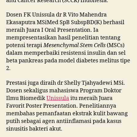
and Cancer Research (SCCR) Indonesia.
Dosen FK Unissula dr R Vito Mahendra
Ekasaputra MSiMed SpB SubspBD(K) berhasil
meraih Juara I Oral Presentation. Ia
mempresentasikan hasil penelitian tentang
potensi terapi
Mesenchymal Stem Cells
(MSCs)
dalam memperbaiki resistensi insulin dan sel
beta pankreas pada model diabetes melitus tipe
2.
Prestasi juga diraih dr Shelly Tjahyadewi MSi.
Dosen sekaligus mahasiswa Program Doktor
Ilmu Biomedik
Unissula
itu meraih Juara
Favorit Poster Presentation. Penelitiannya
membahas pemanfaatan ekstrak kulit bawang
putih sebagai agen antiinflamasi pada kasus
sinusitis bakteri akut.