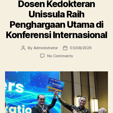
Dosen Kedokteran
Unissula Raih
Penghargaan Utama di
Konferensi Internasional
By
Administrator
03/08/2026
Post
Post
author
date
on
No Comments
Dosen
Kedokteran
Unissula
Raih
Penghargaan
Utama
di
Konferensi
Internasional