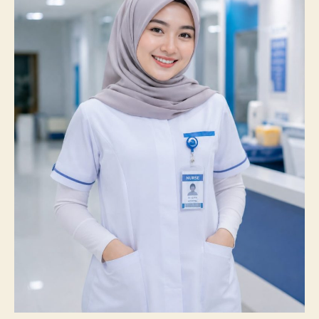
100%
Mahasiswanya
Lulus
Uji
Kompetensi
Nasional