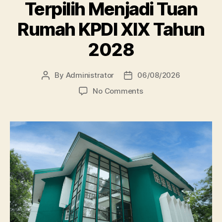
Terpilih Menjadi Tuan
Rumah KPDI XIX Tahun
2028
By
Administrator
06/08/2026
Post
Post
author
date
on
No Comments
Perpustakaan
Unissula
Terpilih
Menjadi
Tuan
Rumah
KPDI
XIX
Tahun
2028