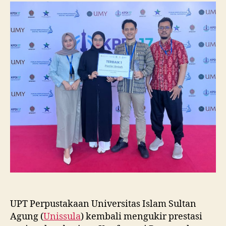
Raih
Juara
I
Lomba
Poster
Ilmiah
Nasional
di
KPDI
XVII
UPT Perpustakaan Universitas Islam Sultan
Agung (
Unissula
) kembali mengukir prestasi