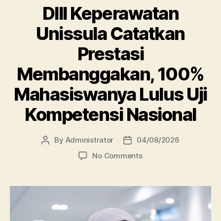
DIII Keperawatan
Unissula Catatkan
Prestasi
Membanggakan, 100%
Mahasiswanya Lulus Uji
Kompetensi Nasional
By
Administrator
04/08/2026
Post
Post
author
date
on
No Comments
DIII
Keperawatan
Unissula
Catatkan
Prestasi
Membanggakan,