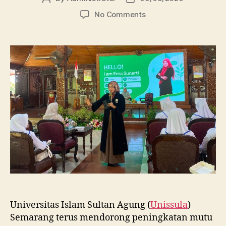
author
date
on
No Comments
Dosen
FBSB
Unissula
Bekali
Mahasiswa
Kebidanan
Blora
Etika
dan
Keterampilan
Public
Speaking
Universitas Islam Sultan Agung (
Unissula
)
Semarang terus mendorong peningkatan mutu