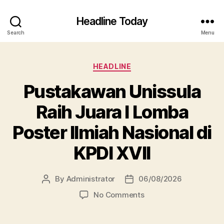
Headline Today
Search
Menu
Categories
HEADLINE
Pustakawan Unissula
Raih Juara I Lomba
Poster Ilmiah Nasional di
KPDI XVII
By
Administrator
06/08/2026
Post
Post
author
date
on
No Comments
Pustakawan
Unissula