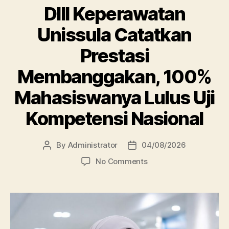
DIII Keperawatan
Unissula Catatkan
Prestasi
Membanggakan, 100%
Mahasiswanya Lulus Uji
Kompetensi Nasional
By
Administrator
04/08/2026
Post
Post
author
date
on
No Comments
DIII
Keperawatan
Unissula
Catatkan
Prestasi
Membanggakan,