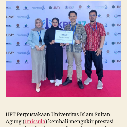
Raih
Juara
I
Lomba
Poster
Ilmiah
Nasional
di
KPDI
XVII
UPT Perpustakaan Universitas Islam Sultan
Agung (
Unissula
) kembali mengukir prestasi