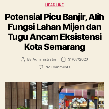
Categories
HEADLINE
Potensial Picu Banjir, Alih
Fungsi Lahan Mijen dan
Tugu Ancam Eksistensi
Kota Semarang
By
Administrator
31/07/2026
Post
Post
author
date
on
No Comments
Potensial
Picu
Banjir,
Alih
Fungsi
Lahan
Mijen