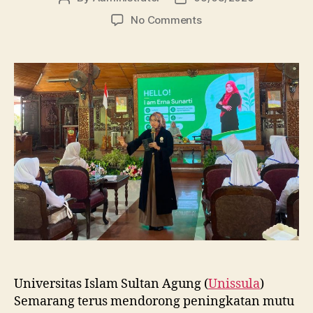
author
date
on
No Comments
Dosen
FBSB
Unissula
Bekali
Mahasiswa
Kebidanan
Blora
Etika
dan
Keterampilan
Public
Speaking
Universitas Islam Sultan Agung (
Unissula
)
Semarang terus mendorong peningkatan mutu