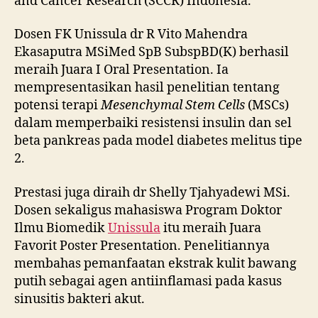
and Cancer Research (SCCR) Indonesia.
Dosen FK Unissula dr R Vito Mahendra
Ekasaputra MSiMed SpB SubspBD(K) berhasil
meraih Juara I Oral Presentation. Ia
mempresentasikan hasil penelitian tentang
potensi terapi
Mesenchymal Stem Cells
(MSCs)
dalam memperbaiki resistensi insulin dan sel
beta pankreas pada model diabetes melitus tipe
2.
Prestasi juga diraih dr Shelly Tjahyadewi MSi.
Dosen sekaligus mahasiswa Program Doktor
Ilmu Biomedik
Unissula
itu meraih Juara
Favorit Poster Presentation. Penelitiannya
membahas pemanfaatan ekstrak kulit bawang
putih sebagai agen antiinflamasi pada kasus
sinusitis bakteri akut.