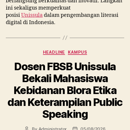
berlangsung berkualitas dan inovatif. Langkah
ini sekaligus memperkuat
posisi
Unissula
dalam pengembangan literasi
digital di Indonesia.
Categories
HEADLINE
KAMPUS
Dosen FBSB Unissula
Bekali Mahasiswa
Kebidanan Blora Etika
dan Keterampilan Public
Speaking
By
Administrator
05/08/2026
Post
Post