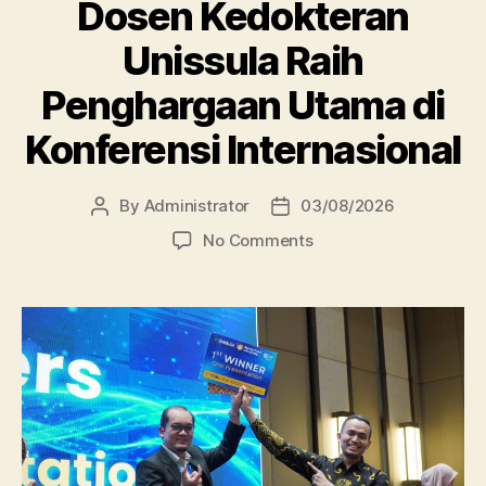
Dosen Kedokteran
Unissula Raih
Penghargaan Utama di
Konferensi Internasional
By
Administrator
03/08/2026
Post
Post
author
date
on
No Comments
Dosen
Kedokteran
Unissula
Raih
Penghargaan
Utama
di
Konferensi
Internasional