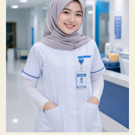
100%
Mahasiswanya
Lulus
Uji
Kompetensi
Nasional