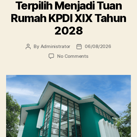
Terpilih Menjadi Tuan
Rumah KPDI XIX Tahun
2028
By
Administrator
06/08/2026
Post
Post
author
date
on
No Comments
Perpustakaan
Unissula
Terpilih
Menjadi
Tuan
Rumah
KPDI
XIX
Tahun
2028