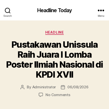
Headline Today
Search
Menu
Categories
HEADLINE
Pustakawan Unissula
Raih Juara I Lomba
Poster Ilmiah Nasional di
KPDI XVII
By
Administrator
06/08/2026
Post
Post
author
date
on
No Comments
Pustakawan
Unissula