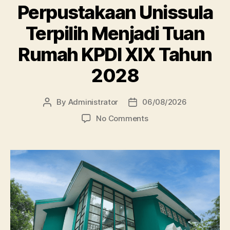
Perpustakaan Unissula
Terpilih Menjadi Tuan
Rumah KPDI XIX Tahun
2028
By
Administrator
06/08/2026
Post
Post
author
date
on
No Comments
Perpustakaan
Unissula
Terpilih
Menjadi
Tuan
Rumah
KPDI
XIX
Tahun