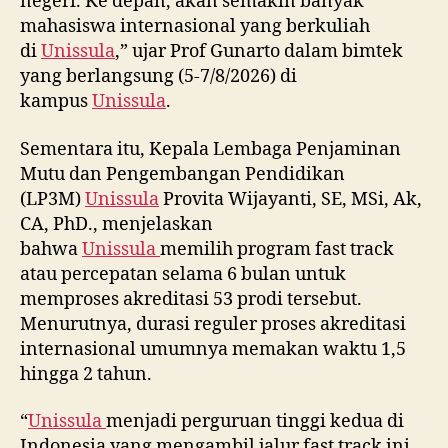
negeri. Ke depan, akan semakin banyak
mahasiswa internasional yang berkuliah
di
Unissula
,” ujar Prof Gunarto dalam bimtek
yang berlangsung (5-7/8/2026) di
kampus
Unissula
.
Sementara itu, Kepala Lembaga Penjaminan
Mutu dan Pengembangan Pendidikan
(LP3M)
Unissula
Provita Wijayanti, SE, MSi, Ak,
CA, PhD., menjelaskan
bahwa
Unissula
memilih program fast track
atau percepatan selama 6 bulan untuk
memproses akreditasi 53 prodi tersebut.
Menurutnya, durasi reguler proses akreditasi
internasional umumnya memakan waktu 1,5
hingga 2 tahun.
“
Unissula
menjadi perguruan tinggi kedua di
Indonesia yang mengambil jalur fast track ini