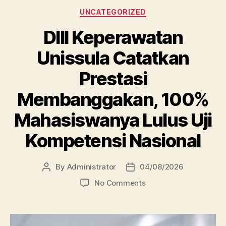
Categories
UNCATEGORIZED
DIII Keperawatan
Unissula Catatkan
Prestasi
Membanggakan, 100%
Mahasiswanya Lulus Uji
Kompetensi Nasional
By
Administrator
04/08/2026
Post
Post
author
date
on
No Comments
DIII
Keperawatan
Unissula