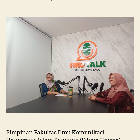
Fikom
Unisba
Silaturahmi
ke
Fikom
Unissula,
Pelajari
RPL
dan
Tinjau
Tiga
Laboratorium
Unggulan
Pimpinan Fakultas Ilmu Komunikasi