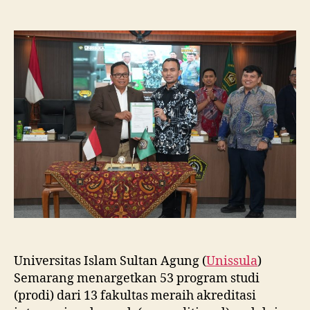
Unissula
Tancap
Gas
Targetkan
53
Prodi
Raih
Akreditasi
Internasional
ACQUIN
Lewat
Jalur
Fast
Track
Universitas Islam Sultan Agung (
Unissula
)
Semarang menargetkan 53 program studi
(prodi) dari 13 fakultas meraih akreditasi