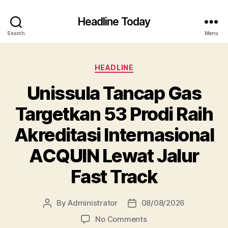
Headline Today
Search
Menu
Categories
HEADLINE
Unissula Tancap Gas
Targetkan 53 Prodi Raih
Akreditasi Internasional
ACQUIN Lewat Jalur
Fast Track
By
Administrator
08/08/2026
Post
Post
author
date
on
No Comments