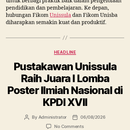
untuk berbagi praktik baik dalam pengelolaan
pendidikan dan pembelajaran. Ke depan,
hubungan Fikom
Unissula
dan Fikom Unisba
diharapkan semakin kuat dan produktif.
Categories
HEADLINE
Pustakawan Unissula
Raih Juara I Lomba
Poster Ilmiah Nasional di
KPDI XVII
By
Administrator
06/08/2026
Post
Post
author
date
on
No Comments