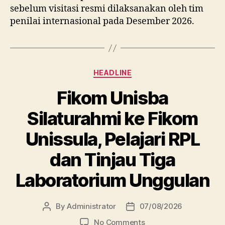
sebelum visitasi resmi dilaksanakan oleh tim
penilai internasional pada Desember 2026.
Categories
HEADLINE
Fikom Unisba
Silaturahmi ke Fikom
Unissula, Pelajari RPL
dan Tinjau Tiga
Laboratorium Unggulan
By
Administrator
07/08/2026
Post
Post
author
date
on
No Comments