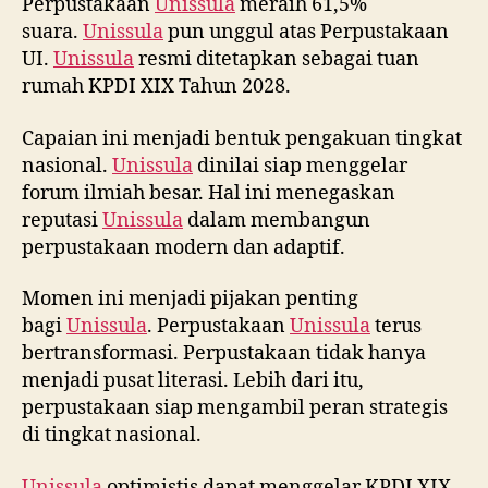
Perpustakaan
Unissula
meraih 61,5%
suara.
Unissula
pun unggul atas Perpustakaan
UI.
Unissula
resmi ditetapkan sebagai tuan
rumah KPDI XIX Tahun 2028.
Capaian ini menjadi bentuk pengakuan tingkat
nasional.
Unissula
dinilai siap menggelar
forum ilmiah besar. Hal ini menegaskan
reputasi
Unissula
dalam membangun
perpustakaan modern dan adaptif.
Momen ini menjadi pijakan penting
bagi
Unissula
. Perpustakaan
Unissula
terus
bertransformasi. Perpustakaan tidak hanya
menjadi pusat literasi. Lebih dari itu,
perpustakaan siap mengambil peran strategis
di tingkat nasional.
Unissula
optimistis dapat menggelar KPDI XIX