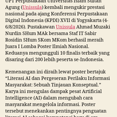
UPT Perpustakaan Universitas Islam Sultan
Agung (
Unissula
) kembali mengukir prestasi
nasional pada ajang Konferensi Perpustakaan
Digital Indonesia (KPDI) XVII di Yogyakarta (4-
6/8/2026). Pustakawan
Unissula
Ahmad Muzaki
Nurdin SHum MAk bersama Staf IT Sabir
Rosidin SHum SKom MKom berhasil meraih
Juara I Lomba Poster Ilmiah Nasional.
Keduanya mengungguli 10 finalis terbaik yang
disaring dari 200 lebih peserta se-Indonesia.
Kemenangan ini diraih lewat poster bertajuk
“Literasi AI dan Pergeseran Perilaku Informasi
Masyarakat: Sebuah Tinjauan Konseptual.”
Karya ini mengulas dampak pesat Artificial
Intelligence (AI) dalam mengubah cara
masyarakat mengelola informasi. Poster
tersebut menekankan pentingnya penguatan