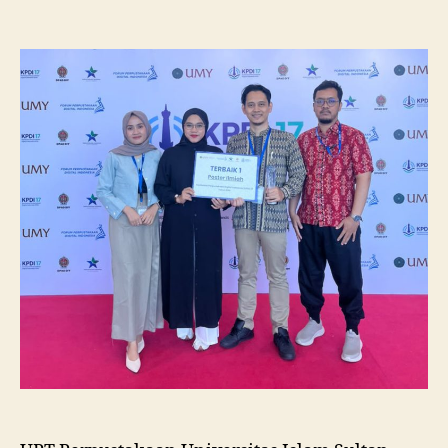
Pustakawan
Unissula
Raih
Juara
I
Lomba
Poster
Ilmiah
Nasional
di
KPDI
XVII