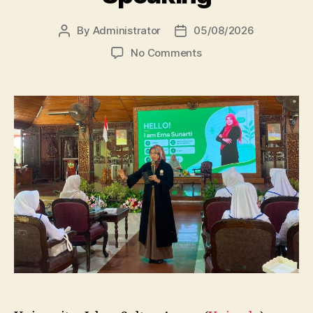
By
Administrator
05/08/2026
Post
Post
author
date
on
No Comments
Dosen
FBSB
Unissula
Bekali
Mahasiswa
Kebidanan
Blora
Etika
dan
Keterampilan
Public
Speaking