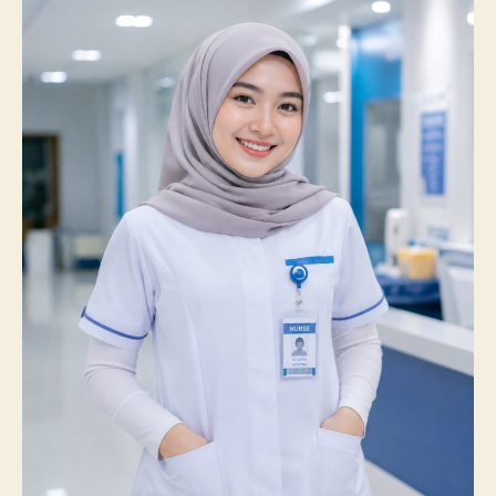
Catatkan
Prestasi
Membanggakan,
100%
Mahasiswanya
Lulus
Uji
Kompetensi
Nasional