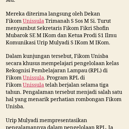
Md.
Mereka diterima langsung oleh Dekan
Fikom
Unissula
Trimanah S Sos M Si. Turut
menyambut Sekretaris Fikom Fikri Shofin
Mubarok SE M IKom dan Ketua Prodi S1 Ilmu
Komunikasi Urip Mulyadi S IKom M IKom.
Dalam kunjungan tersebut, Fikom Unisba
secara khusus mempelajari pengelolaan kelas
Rekognisi Pembelajaran Lampau (RPL) di
Fikom
Unissula
. Program RPL di
Fikom
Unissula
telah berjalan selama tiga
tahun. Pengalaman tersebut menjadi salah satu
hal yang menarik perhatian rombongan Fikom
Unisba.
Urip Mulyadi mempresentasikan
pengalamannya dalam pengelolaan RPL. Ia