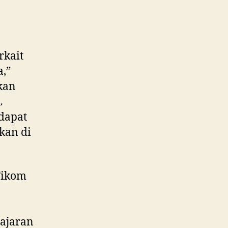
rkait
,”
kan
L
dapat
kan di
Fikom
ajaran