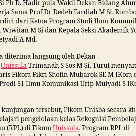
Si Ph D. Hadir pula Wakil Dekan Bidang Alu
rja Sama Prof Dr Dedeh Fardiah M Si. Romb
erdiri dari Ketua Program Studi Ilmu Komuni
 Wiwitan M Si dan Kepala Seksi Akademik Y
etyadi A Md.
 diterima langsung oleh Dekan
m
Unissula
Trimanah S Sos M Si. Turut menya
aris Fikom Fikri Shofin Mubarok SE M IKom 
Prodi S1 Ilmu Komunikasi Urip Mulyadi S I
kunjungan tersebut, Fikom Unisba secara k
ajari pengelolaan kelas Rekognisi Pembela
u (RPL) di Fikom
Unissula
. Program RPL di