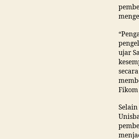
pembe
menge
“Peng
pengel
ujar S
kesemp
secara
membe
Fikom 
Selai
Unisba
pembe
menja