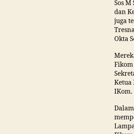
Sos M 
dan Ke
juga t
Tresna
Okta S
Mereka
Fiko
Sekret
Ketua 
IKom.
Dalam 
mempel
Lampa