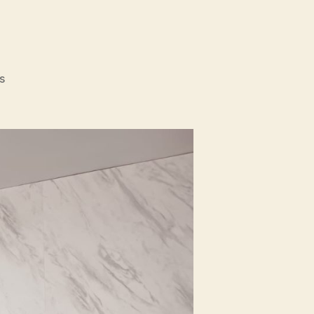
on
s
Fikom
Unisba
Silaturahmi
ke
Fikom
Unissula,
Pelajari
RPL
dan
Tinjau
Tiga
Laboratorium
Unggulan