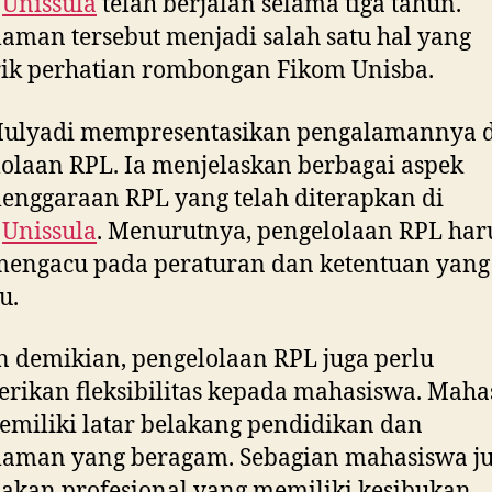
m
Unissula
telah berjalan selama tiga tahun.
aman tersebut menjadi salah satu hal yang
ik perhatian rombongan Fikom Unisba.
Mulyadi mempresentasikan pengalamannya 
olaan RPL. Ia menjelaskan berbagai aspek
enggaraan RPL yang telah diterapkan di
m
Unissula
. Menurutnya, pengelolaan RPL har
mengacu pada peraturan dan ketentuan yang
u.
demikian, pengelolaan RPL juga perlu
ikan fleksibilitas kepada mahasiswa. Maha
miliki latar belakang pendidikan dan
laman yang beragam. Sebagian mahasiswa j
kan profesional yang memiliki kesibukan