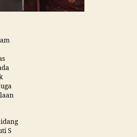
lam
as
ada
k
juga
olaan
Bidang
ti S