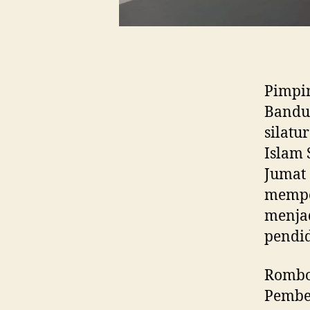
Pimpin
Bandu
silatu
Islam 
Jumat 
mempe
menja
pendid
Rombo
Pembel