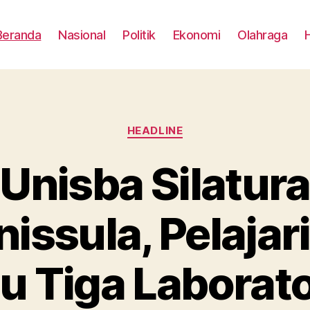
Beranda
Nasional
Politik
Ekonomi
Olahraga
Categories
HEADLINE
Unisba Silatur
issula, Pelajar
au Tiga Laborat