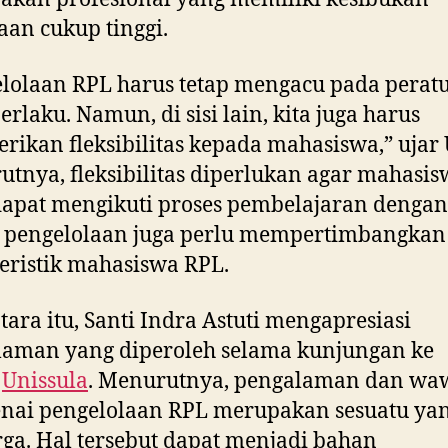
aan cukup tinggi.
lolaan RPL harus tetap mengacu pada perat
erlaku. Namun, di sisi lain, kita juga harus
ikan fleksibilitas kepada mahasiswa,” ujar 
tnya, fleksibilitas diperlukan agar mahasi
dapat mengikuti proses pembelajaran dengan
m pengelolaan juga perlu mempertimbangkan
eristik mahasiswa RPL.
ara itu, Santi Indra Astuti mengapresiasi
laman yang diperoleh selama kunjungan ke
m
Unissula
. Menurutnya, pengalaman dan wa
nai pengelolaan RPL merupakan sesuatu ya
ga. Hal tersebut dapat menjadi bahan