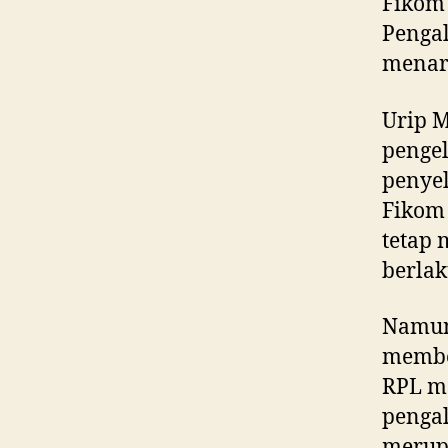
Fiko
Pengal
menar
Urip 
pengel
penyel
Fiko
tetap 
berlak
Namun 
member
RPL me
penga
merupa