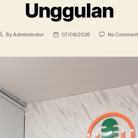
Unggulan
By
Administrator
07/08/2026
No Comment
Post
Post
author
date