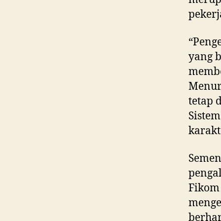
pekerj
“Penge
yang b
member
Menuru
tetap 
Siste
karakt
Sement
penga
Fiko
menge
berhar