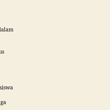
dalam
us
siswa
uga