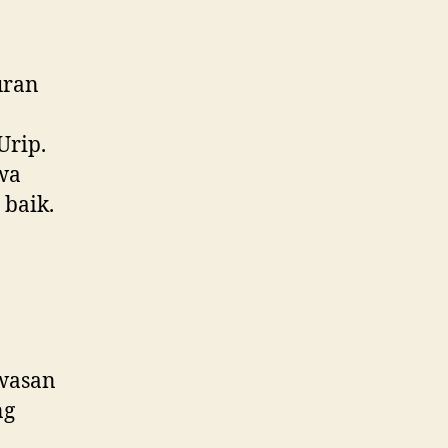
uran
Urip.
swa
 baik.
wasan
ng