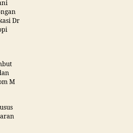
mni
ongan
kasi Dr
opi
mbut
dan
Kom M
husus
jaran