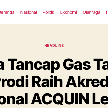
Beranda
Nasional
Politik
Ekonomi
Olahraga
Categories
HEADLINE
a Tancap Gas T
rodi Raih Akred
ional ACQUIN Le