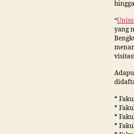
hingga
“
Uniss
yang m
Bengk
menar
visita
Adapun
didaft
* Faku
* Faku
* Faku
* Faku