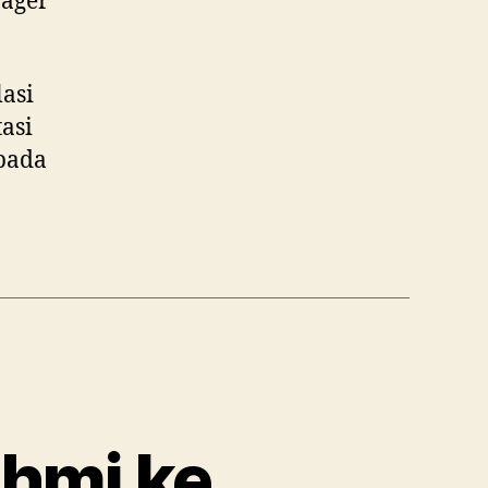
nager
asi
asi
 pada
ahmi ke