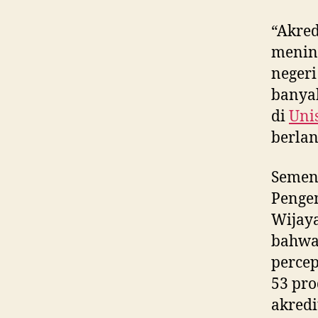
“Akred
mening
negeri
banyak
di
Uni
berlan
Semen
Penge
Wijaya
bahw
percep
53 pro
akred