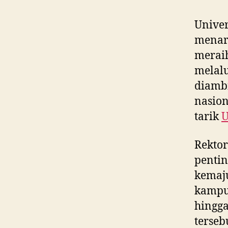
Univer
menarg
meraih
melalu
diamb
nasion
tarik
U
Rekto
pentin
kemaju
kampus
hingga
terseb