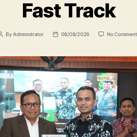
Fast Track
By
Administrator
08/08/2026
No Comment
Post
Post
author
date