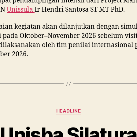
at pendampingan intensif dari Project Ma
IN
Unissula
Ir Hendri Santosa ST MT PhD.
ian kegiatan akan dilanjutkan dengan simul
si pada Oktober–November 2026 sebelum visit
dilaksanakan oleh tim penilai internasional
ber 2026.
Categories
HEADLINE
Unisba Silatur