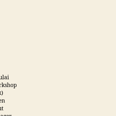
ulai
orkshop
k)
en
ut