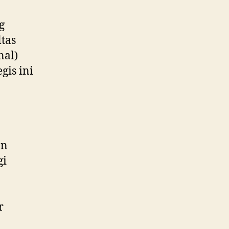
g
ltas
nal)
gis ini
an
gi
r