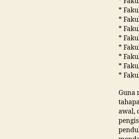
* Faku
* Faku
* Faku
* Faku
* Faku
* Faku
* Faku
* Faku
* Faku
Guna m
tahapa
awal, 
pengis
penduk