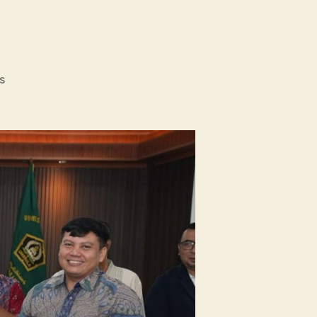
on
s
Unissula
Tancap
Gas
Targetkan
53
Prodi
Raih
Akreditasi
Internasional
ACQUIN
Lewat
Jalur
Fast
Track