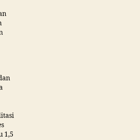
kan
m
n
dan
a
itasi
es
 1,5