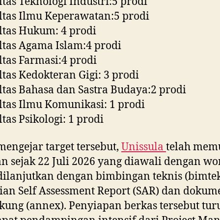
ltas Teknologi Industri:5 prodi
ltas Ilmu Keperawatan:5 prodi
ltas Hukum: 4 prodi
ltas Agama Islam:4 prodi
ltas Farmasi:4 prodi
ltas Kedokteran Gigi: 3 prodi
ltas Bahasa dan Sastra Budaya:2 prodi
ltas Ilmu Komunikasi: 1 prodi
ltas Psikologi: 1 prodi
engejar target tersebut,
Unissula
telah mem
n sejak 22 Juli 2026 yang diawali dengan w
dilanjutkan dengan bimbingan teknis (bimte
ian Self Assessment Report (SAR) dan dokum
ung (annex). Penyiapan berkas tersebut tur