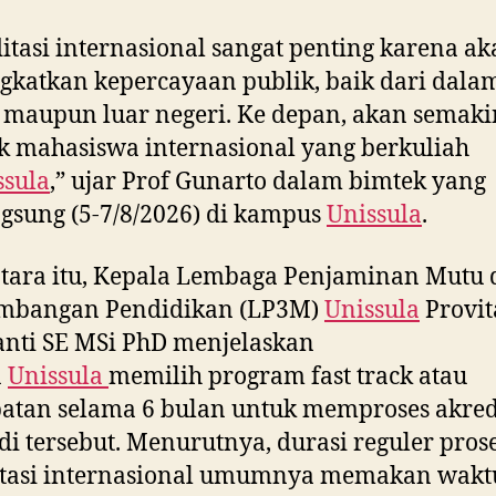
itasi internasional sangat penting karena a
katkan kepercayaan publik, baik dari dala
 maupun luar negeri. Ke depan, akan semaki
 mahasiswa internasional yang berkuliah
ssula
,” ujar Prof Gunarto dalam bimtek yang
gsung (5-7/8/2026) di kampus
Unissula
.
tara itu, Kepala Lembaga Penjaminan Mutu 
mbangan Pendidikan (LP3M)
Unissula
Provit
nti SE MSi PhD menjelaskan
a
Unissula
memilih program fast track atau
atan selama 6 bulan untuk memproses akred
di tersebut. Menurutnya, durasi reguler pros
itasi internasional umumnya memakan waktu