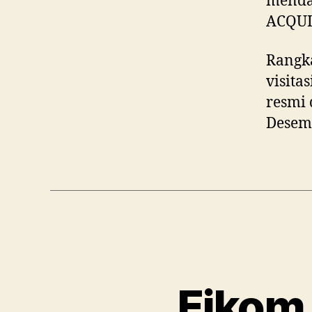
mendap
ACQU
Rangka
visita
resmi 
Desem
Fikom 