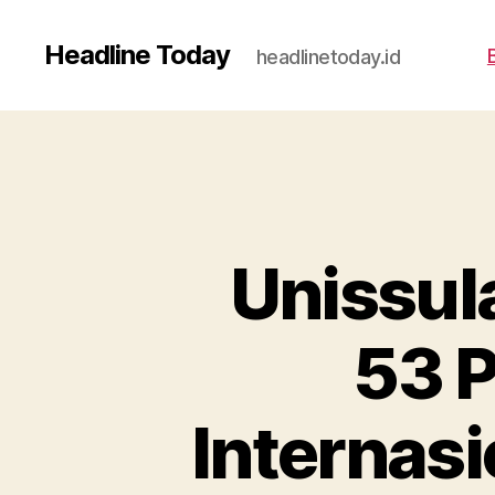
Headline Today
headlinetoday.id
Unissul
53 P
Internas