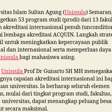
sitas Islam Sultan Agung (
Unissula
) Semaran
etkan 53 program studi (prodi) dari 13 faku
 akreditasi internasional penuh (unconditio
i lembaga akreditasi ACQUIN. Langkah strate
il untuk meningkatkan kepercayaan publik
al dan internasional serta memperluas daya
nissula
bagi mahasiswa asing.
r
Unissula
Prof Dr Gunarto SH MH menegask
gnya capaian akreditasi internasional ini ba
an universitas. Ia berharap seluruh elemen
, mulai dari tingkat program studi, fakultas,
 universitas, dapat menangkap peluang besa
ut secara maksimal.