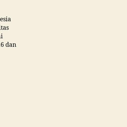
esia
itas
i
26 dan