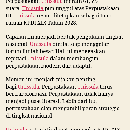
Perpustakaan
Unissula
meraih 61,5%
suara.
Unissula
pun unggul atas Perpustakaan
UI.
Unissula
resmi ditetapkan sebagai tuan
rumah KPDI XIX Tahun 2028.
Capaian ini menjadi bentuk pengakuan tingkat
nasional.
Unissula
dinilai siap menggelar
forum ilmiah besar. Hal ini menegaskan
reputasi
Unissula
dalam membangun
perpustakaan modern dan adaptif.
Momen ini menjadi pijakan penting
bagi
Unissula
. Perpustakaan
Unissula
terus
bertransformasi. Perpustakaan tidak hanya
menjadi pusat literasi. Lebih dari itu,
perpustakaan siap mengambil peran strategis
di tingkat nasional.
Unissula
optimistis dapat menggelar KPDI XIX