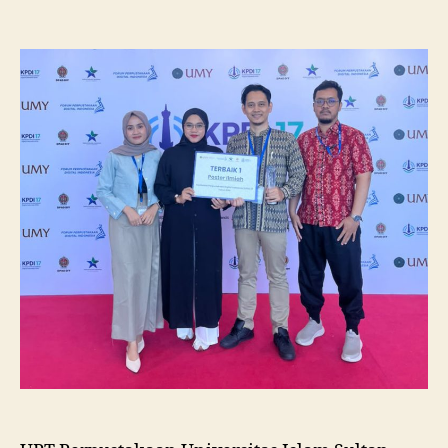
Pustakawan
Unissula
Raih
Juara
I
Lomba
Poster
Ilmiah
Nasional
di
KPDI
XVII