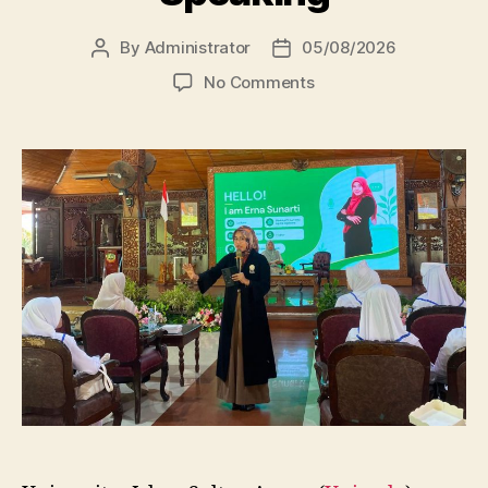
By
Administrator
05/08/2026
Post
Post
author
date
on
No Comments
Dosen
FBSB
Unissula
Bekali
Mahasiswa
Kebidanan
Blora
Etika
dan
Keterampilan
Public
Speaking