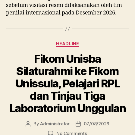
sebelum visitasi resmi dilaksanakan oleh tim
penilai internasional pada Desember 2026.
Categories
HEADLINE
Fikom Unisba
Silaturahmi ke Fikom
Unissula, Pelajari RPL
dan Tinjau Tiga
Laboratorium Unggulan
By
Administrator
07/08/2026
Post
Post
author
date
on
No Comments