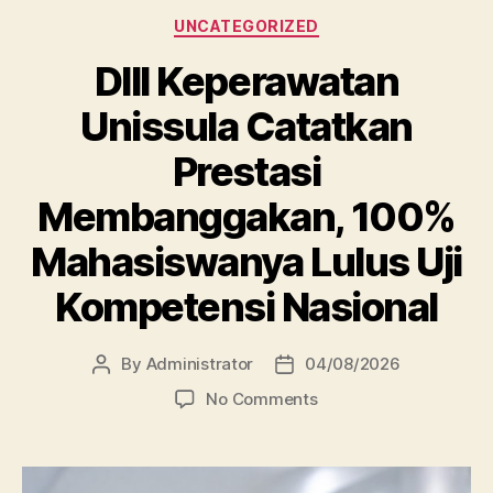
Categories
UNCATEGORIZED
DIII Keperawatan
Unissula Catatkan
Prestasi
Membanggakan, 100%
Mahasiswanya Lulus Uji
Kompetensi Nasional
By
Administrator
04/08/2026
Post
Post
author
date
on
No Comments
DIII
Keperawatan
Unissula