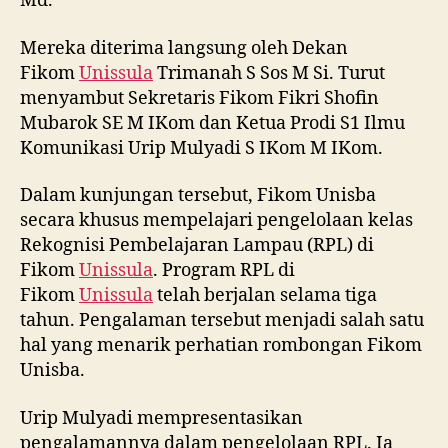
Md.
Mereka diterima langsung oleh Dekan
Fikom
Unissula
Trimanah S Sos M Si. Turut
menyambut Sekretaris Fikom Fikri Shofin
Mubarok SE M IKom dan Ketua Prodi S1 Ilmu
Komunikasi Urip Mulyadi S IKom M IKom.
Dalam kunjungan tersebut, Fikom Unisba
secara khusus mempelajari pengelolaan kelas
Rekognisi Pembelajaran Lampau (RPL) di
Fikom
Unissula
. Program RPL di
Fikom
Unissula
telah berjalan selama tiga
tahun. Pengalaman tersebut menjadi salah satu
hal yang menarik perhatian rombongan Fikom
Unisba.
Urip Mulyadi mempresentasikan
pengalamannya dalam pengelolaan RPL. Ia