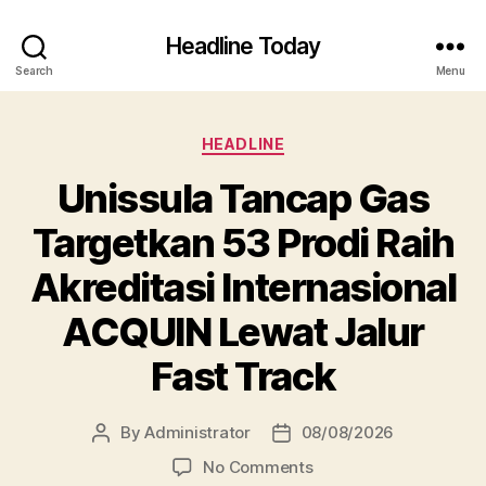
Headline Today
Search
Menu
Categories
HEADLINE
Unissula Tancap Gas
Targetkan 53 Prodi Raih
Akreditasi Internasional
ACQUIN Lewat Jalur
Fast Track
By
Administrator
08/08/2026
Post
Post
author
date
on
No Comments