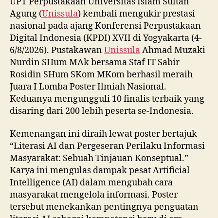
UPT Perpustakaan Universitas Islam Sultan
Agung (
Unissula
) kembali mengukir prestasi
nasional pada ajang Konferensi Perpustakaan
Digital Indonesia (KPDI) XVII di Yogyakarta (4-
6/8/2026). Pustakawan
Unissula
Ahmad Muzaki
Nurdin SHum MAk bersama Staf IT Sabir
Rosidin SHum SKom MKom berhasil meraih
Juara I Lomba Poster Ilmiah Nasional.
Keduanya mengungguli 10 finalis terbaik yang
disaring dari 200 lebih peserta se-Indonesia.
Kemenangan ini diraih lewat poster bertajuk
“Literasi AI dan Pergeseran Perilaku Informasi
Masyarakat: Sebuah Tinjauan Konseptual.”
Karya ini mengulas dampak pesat Artificial
Intelligence (AI) dalam mengubah cara
masyarakat mengelola informasi. Poster
tersebut menekankan pentingnya penguatan