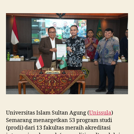
Unissula
Tancap
Gas
Targetkan
53
Prodi
Raih
Akreditasi
Internasional
ACQUIN
Lewat
Jalur
Fast
Track
Universitas Islam Sultan Agung (
Unissula
)
Semarang menargetkan 53 program studi
(prodi) dari 13 fakultas meraih akreditasi