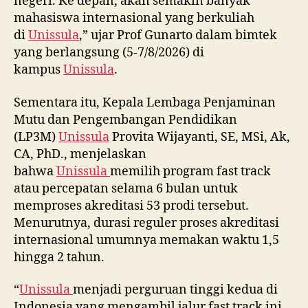
negeri. Ke depan, akan semakin banyak
mahasiswa internasional yang berkuliah
di
Unissula
,” ujar Prof Gunarto dalam bimtek
yang berlangsung (5-7/8/2026) di
kampus
Unissula
.
Sementara itu, Kepala Lembaga Penjaminan
Mutu dan Pengembangan Pendidikan
(LP3M)
Unissula
Provita Wijayanti, SE, MSi, Ak,
CA, PhD., menjelaskan
bahwa
Unissula
memilih program fast track
atau percepatan selama 6 bulan untuk
memproses akreditasi 53 prodi tersebut.
Menurutnya, durasi reguler proses akreditasi
internasional umumnya memakan waktu 1,5
hingga 2 tahun.
“
Unissula
menjadi perguruan tinggi kedua di
Indonesia yang mengambil jalur fast track ini