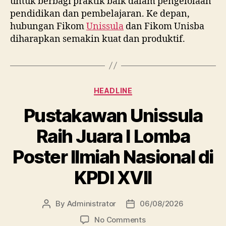
untuk berbagi praktik baik dalam pengelolaan
pendidikan dan pembelajaran. Ke depan,
hubungan Fikom
Unissula
dan Fikom Unisba
diharapkan semakin kuat dan produktif.
Categories
HEADLINE
Pustakawan Unissula
Raih Juara I Lomba
Poster Ilmiah Nasional di
KPDI XVII
By
Administrator
06/08/2026
Post
Post
author
date
on
No Comments