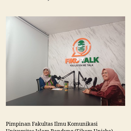
Fikom
Unisba
Silaturahmi
ke
Fikom
Unissula,
Pelajari
RPL
dan
Tinjau
Tiga
Laboratorium
Unggulan
Pimpinan Fakultas Ilmu Komunikasi