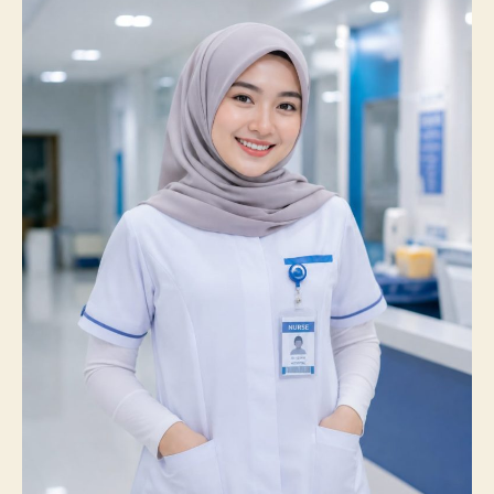
Catatkan
Prestasi
Membanggakan,
100%
Mahasiswanya
Lulus
Uji
Kompetensi
Nasional