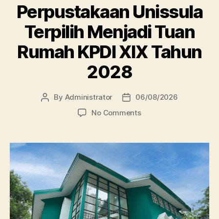
Perpustakaan Unissula
Terpilih Menjadi Tuan
Rumah KPDI XIX Tahun
2028
By
Administrator
06/08/2026
Post
Post
author
date
on
No Comments
Perpustakaan
Unissula
Terpilih
Menjadi
Tuan
Rumah
KPDI
XIX
Tahun